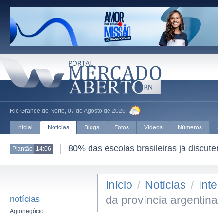
Rio Grande do Norte, 07 de Agosto de 2026
Inicial
Notícias
Blogs
Fotos
Vídeos
Números
80% das escolas brasileiras já discut
Plantão
14:06
Início
/
Notícias
/
Int
da província argentina
notícias
Agronegócio