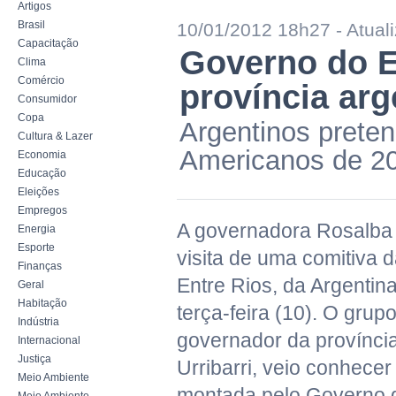
Artigos
Brasil
10/01/2012 18h27 - Atua
Capacitação
Governo do E
Clima
Comércio
província arg
Consumidor
Copa
Argentinos prete
Cultura & Lazer
Americanos de 2
Economia
Educação
Eleições
Empregos
A governadora Rosalba C
Energia
Esporte
visita de uma comitiva d
Finanças
Entre Rios, da Argentin
Geral
Habitação
terça-feira (10). O grupo
Indústria
governador da província
Internacional
Justiça
Urribarri, veio conhecer
Meio Ambiente
montada pelo Governo 