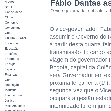
Fábio Dantas as
Artigos
Brasil
O vice-governador substituirá 
Capacitação
Clima
Comércio
O vice-governador, Fábi
Consumidor
Copa
assumir o Governo do R
Cultura & Lazer
a partir desta quarta-feir
Economia
Educação
transmissão do cargo a
Eleições
viagem do governador R
Empregos
Energia
Bogotá, capital da Colô
Esporte
será Governador em exe
Finanças
Geral
próxima terça-feira (1º).
Habitação
segunda vez que o Vic
Indústria
Internacional
ocupará a gestão estadu
Justiça
interinidade foi em jun
Meio Ambiente