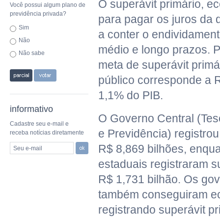
O superávit primário, e
Você possui algum plano de
previdência privada?
para pagar os juros da d
Sim
a conter o endividamen
Não
médio e longo prazos. P
Não sabe
meta de superávit primá
público corresponde a R
1,1% do PIB.
informativo
O Governo Central (Tes
Cadastre seu e-mail e
e Previdência) registrou 
receba notícias diretamente
R$ 8,869 bilhões, enqu
Seu e-mail
estaduais registraram s
R$ 1,731 bilhão. Os go
também conseguiram e
registrando superávit p