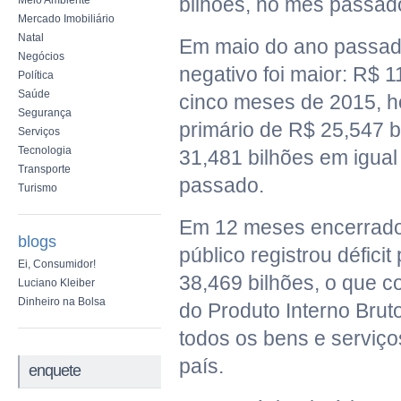
bilhões, no mês passad
Meio Ambiente
Mercado Imobiliário
Natal
Em maio do ano passado
Negócios
negativo foi maior: R$ 1
Política
Saúde
cinco meses de 2015, h
Segurança
primário de R$ 25,547 b
Serviços
Tecnologia
31,481 bilhões em igual
Transporte
passado.
Turismo
Em 12 meses encerrado
blogs
público registrou déficit
Ei, Consumidor!
38,469 bilhões, o que 
Luciano Kleiber
Dinheiro na Bolsa
do Produto Interno Brut
todos os bens e serviç
país.
enquete