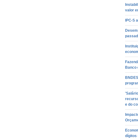
Instabi
valor 
IPC-S 
Desemp
passad
Institu
econom
Fazenda
Banco 
BNDES 
progra
'Salári
recurso
e do c
Impacto
Orçame
Economi
dígitos