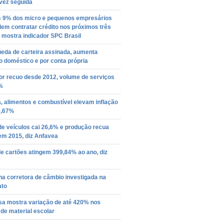
vez seguida
 9% dos micro e pequenos empresários
em contratar crédito nos próximos três
 mostra indicador SPC Brasil
eda de carteira assinada, aumenta
o doméstico e por conta própria
or recuo desde 2012, volume de serviços
%
, alimentos e combustível elevam inflação
0,67%
e veículos cai 26,6% e produção recua
em 2015, diz Anfavea
e cartões atingem 399,84% ao ano, diz
a corretora de câmbio investigada na
ato
sa mostra variação de até 420% nos
de material escolar