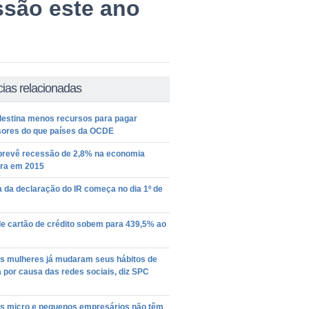
ssão este ano
cias relacionadas
 destina menos recursos para pagar
sores do que países da OCDE
revê recessão de 2,8% na economia
ira em 2015
 da declaração do IR começa no dia 1º de
de cartão de crédito sobem para 439,5% ao
s mulheres já mudaram seus hábitos de
por causa das redes sociais, diz SPC
s micro e pequenos empresários não têm