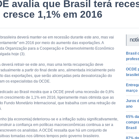
E avalia que Brasil terá rece
 cresce 1,1% em 2016
brasileira deverá manter-se em recessão durante este ano, mas vai
notí
lentamente" em 2016 por meio do aumento das exportações. A
é da Organização para a Cooperação e Desenvolvimento Econômico
Brasil
lgada hoje (3).
profes
 deverá retrair-se este ano, mas uma lenta recuperação deve
OCDE p
adualmente a partir do final deste ano, alimentada inicialmente pelo
brasile
nto das exportações, que serão alicerçadas pela desvalorização do
isam os especialistas da OCDE.
Entrega
março
dedicado ao Brasil mostra que a OCDE prevê uma recessão de 0,8%
um crescimento de 1,1% em 2016, ligeiramente mais otimista que as
Juros 
do Fundo Monetário Internacional, que trabalha com uma retração de
ano
.
65% da
ho [da economia] deteriorou-se e a inflação subiu significativamente,
compra 
construir a confiança em políticas macroeconômicas continua a ser a
Brasil
, escrevem os analistas. A OCDE ressalta que há um conjunto de
itivas tomadas nos últimos tempos pelo governo brasileiro.
87% do