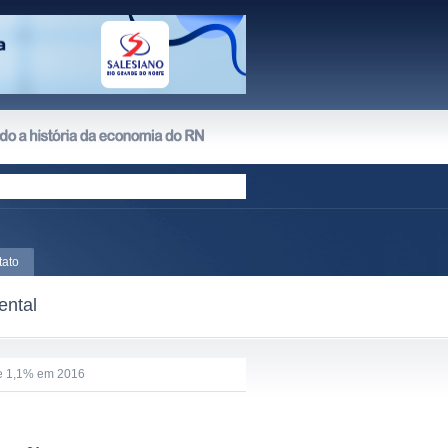
tato
ental
ce 1,1% em 2016