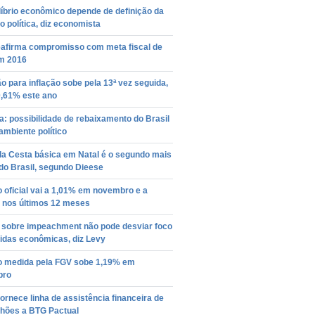
íbrio econômico depende de definição da
o política, diz economista
eafirma compromisso com meta fiscal de
m 2016
o para inflação sobe pela 13ª vez seguida,
0,61% este ano
: possibilidade de rebaixamento do Brasil
 ambiente político
da Cesta básica em Natal é o segundo mais
do Brasil, segundo Dieese
o oficial vai a 1,01% em novembro e a
 nos últimos 12 meses
 sobre impeachment não pode desviar foco
idas econômicas, diz Levy
ão medida pela FGV sobe 1,19% em
bro
ornece linha de assistência financeira de
lhões a BTG Pactual