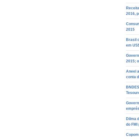
Receit
2016, 
Consumo
2015
Brasil
em US$
Governo
2015; o
Aneel a
conta d
BNDES 
Tesour
Govern
emprés
Dilma d
do FMI 
Copom 