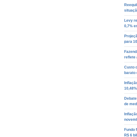
Reequil
situaçã
Levy r
0,7% e
Projeçã
para 1
Fazenda
reflete
Custo 
barato 
Inflaçã
10,48%
Debate
de med
Inflaç
novem
Fundo f
R$ 6 bi