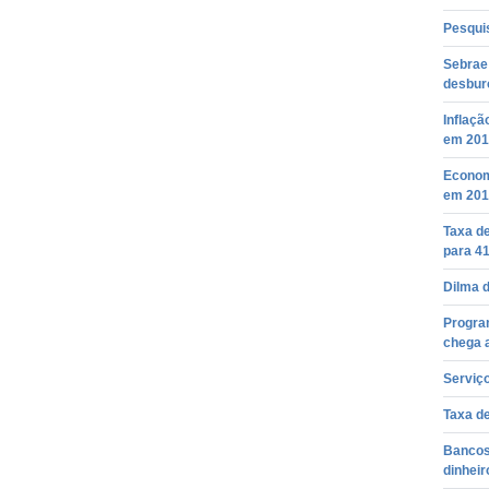
Pesquis
Sebrae
desbur
Inflaçã
em 201
Econom
em 2016
Taxa de
para 4
Dilma d
Progra
chega a
Serviç
Taxa d
Bancos
dinheir