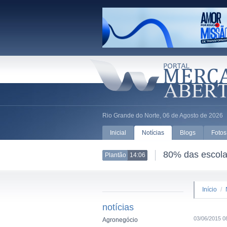
Rio Grande do Norte, 06 de Agosto de 2026
Inicial
Notícias
Blogs
Fotos
80% das escolas
Plantão
14:06
Início
/
notícias
03/06/2015 0
Agronegócio