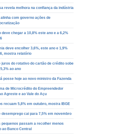
a revela melhora na confiança da indústria
 alinha com governo ações de
ocratização
o deve chegar a 10,8% este ano e a 6,2%
6
ia deve encolher 3,6%, este ano e 1,9%
, mostra relatório
 juros do rotativo do cartão de crédito sobe
15,3% ao ano
á posse hoje ao novo ministro da Fazenda
ma de Microcrédito do Empreendedor
o Agreste e ao Vale do Açu
os recuam 5,8% em outubro, mostra IBGE
e desemprego cai para 7,5% em novembro
 pequenos passam a recolher menos
o ao Banco Central