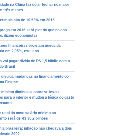
lidade na China faz dólar fechar no maior
em três meses
acumula alta de 10,53% em 2015
rego em 2016 será pior do que no ano
o, dizem economistas
ições financeiras projetam queda da
ia em 2,95%, este ano
 vai pagar dívida de R$ 1,5 bilhão com o
do Brasil
divulga mudanças no financiamento do
ma Finame
o mínimo diminuiu a pobreza, levou
s para o interior e mudou a lógica do gasto
onsumo'
 total do novo salário mínimo no
nto será de R$ 30,2 bilhões
a brasileira: inflação não chegava a dois
 desde 2002