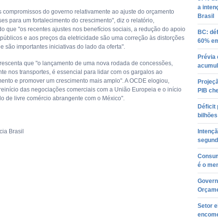
a inten
s compromissos do governo relativamente ao ajuste do orçamento
Brasil
es para um fortalecimento do crescimento", diz o relatório,
do que "os recentes ajustes nos benefícios sociais, a redução do apoio
BC: déf
públicos e aos preços da eletricidade são uma correção às distorções
60% em
 são importantes iniciativas do lado da oferta".
Prévia 
rescenta que "o lançamento de uma nova rodada de concessões,
acumul
te nos transportes, é essencial para lidar com os gargalos ao
ento e promover um crescimento mais amplo". A OCDE elogiou,
Projeçã
reinício das negociações comerciais com a União Europeia e o início
PIB ch
o de livre comércio abrangente com o México".
Déficit
bilhões
ia Brasil
Intenç
segund
Consum
é o men
Governo
Orçame
Setor e
encome