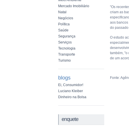
Meio Ambiente
Mercado Imobiliário
"Os recente
Natal
criam as bas
especifican
Negócios
aos bancos 
Política
do passado e
Saúde
Segurança
O estudo ac
Serviços
especialmen
desenvolvim
Tecnologia
também, "o 
Transporte
de um acord
Turismo
blogs
Fonte: Agênc
Ei, Consumidor!
Luciano Kleiber
Dinheiro na Bolsa
enquete