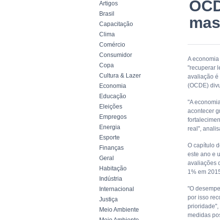
OCD
Artigos
Brasil
mas
Capacitação
Clima
Comércio
Consumidor
A economia 
Copa
"recuperar 
Cultura & Lazer
avaliação 
(OCDE) divu
Economia
Educação
"A economia
Eleições
acontecer gr
Empregos
fortalecime
Energia
real", anal
Esporte
O capítulo 
Finanças
este ano e 
Geral
avaliações 
Habitação
1% em 2015
Indústria
"O desempen
Internacional
por isso re
Justiça
prioridade"
Meio Ambiente
medidas pos