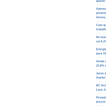
quarta 
Apenas
pretend
meses,
Com qu
trabalh
No mai
cai 6,3
Energia
para 1
Venda d
22,8% 
Juros d
Anefac
BC fech
Lava J
Pesqui
preços 