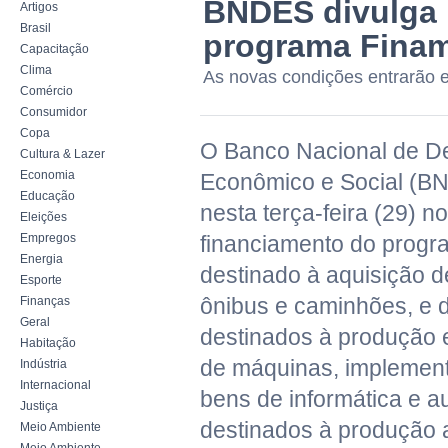
BNDES divulga 
Artigos
Brasil
programa Fina
Capacitação
Clima
As novas condições entrarão em
Comércio
Consumidor
Copa
O Banco Nacional de D
Cultura & Lazer
Economia
Econômico e Social (B
Educação
nesta terça-feira (29) 
Eleições
Empregos
financiamento do progr
Energia
destinado à aquisição d
Esporte
ônibus e caminhões, e 
Finanças
Geral
destinados à produção 
Habitação
de máquinas, implement
Indústria
Internacional
bens de informática e 
Justiça
destinados à produção 
Meio Ambiente