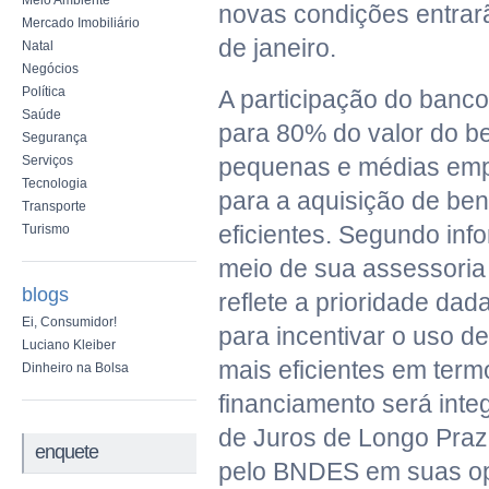
Meio Ambiente
novas condições entrarã
Mercado Imobiliário
de janeiro.
Natal
Negócios
Política
A participação do banc
Saúde
para 80% do valor do b
Segurança
Serviços
pequenas e médias em
Tecnologia
para a aquisição de ben
Transporte
eficientes. Segundo inf
Turismo
meio de sua assessoria
blogs
reflete a prioridade dada
Ei, Consumidor!
para incentivar o uso 
Luciano Kleiber
mais eficientes em term
Dinheiro na Bolsa
financiamento será int
de Juros de Longo Praz
enquete
pelo BNDES em suas op