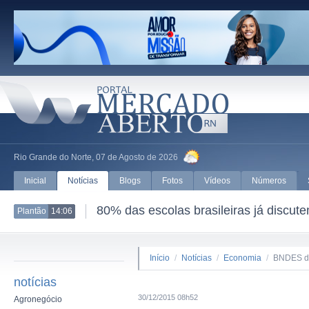
Rio Grande do Norte, 07 de Agosto de 2026
Inicial
Notícias
Blogs
Fotos
Vídeos
Números
80% das escolas brasileiras já discut
Plantão
14:06
Início
/
Notícias
/
Economia
/
BNDES di
notícias
30/12/2015 08h52
Agronegócio