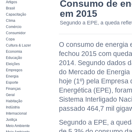
Consumo de ener
Artigos
Brasil
em 2015
Capacitação
Clima
Segundo a EPE, a queda refle
Comércio
Consumidor
Copa
O consumo de energia el
Cultura & Lazer
Economia
fechou 2015 com queda
Educação
2014. Segundo dados 
Eleições
Empregos
do Mercado de Energia E
Energia
hoje (1º) pela Empresa
Esporte
Energética (EPE), for
Finanças
Geral
Sistema Interligado Nac
Habitação
passado 464,7 mil giga
Indústria
Internacional
Justiça
Segundo a EPE, a queda
Meio Ambiente
de 5,3% do consumo da 