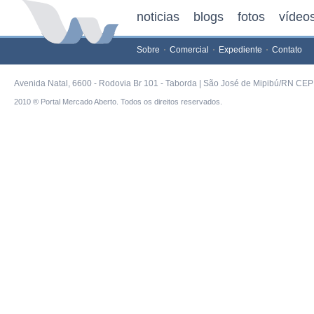
noticias
blogs
fotos
vídeo
Sobre
Comercial
Expediente
Contato
Avenida Natal, 6600 - Rodovia Br 101 - Taborda | São José de Mipibú/RN CEP 
2010 ® Portal Mercado Aberto. Todos os direitos reservados.