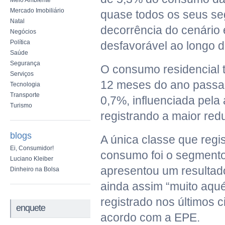
Meio Ambiente
Mercado Imobiliário
quase todos os seus s
Natal
decorrência do cenário
Negócios
Política
desfavorável ao longo d
Saúde
Segurança
O consumo residencial
Serviços
12 meses do ano passa
Tecnologia
Transporte
0,7%, influenciada pela a
Turismo
registrando a maior re
blogs
A única classe que regi
Ei, Consumidor!
consumo foi o segmento
Luciano Kleiber
apresentou um resultado
Dinheiro na Bolsa
ainda assim “muito aq
registrado nos últimos c
enquete
acordo com a EPE.