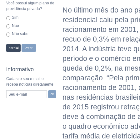
Você possui algum plano de
No último mês do ano 
previdência privada?
Sim
residencial caiu pela pr
Não
racionamento em 2001,
Não sabe
recuo de 0,3% em rela
2014. A indústria teve 
período e o comércio e
queda de 0,2%, na mes
informativo
comparação. “Pela prim
Cadastre seu e-mail e
receba notícias diretamente
racionamento de 2001,
Seu e-mail
nas residências brasil
de 2015 registrou retraç
deve à combinação de a
o quadro econômico adv
tarifa média de eletrici