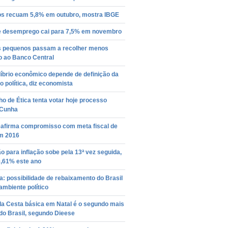
os recuam 5,8% em outubro, mostra IBGE
e desemprego cai para 7,5% em novembro
 pequenos passam a recolher menos
o ao Banco Central
íbrio econômico depende de definição da
o política, diz economista
o de Ética tenta votar hoje processo
 Cunha
eafirma compromisso com meta fiscal de
m 2016
o para inflação sobe pela 13ª vez seguida,
0,61% este ano
: possibilidade de rebaixamento do Brasil
 ambiente político
da Cesta básica em Natal é o segundo mais
do Brasil, segundo Dieese