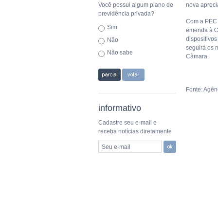
Você possui algum plano de
nova apreci
previdência privada?
Com a PEC 
Sim
emenda à Co
dispositivo
Não
seguirá os 
Não sabe
Câmara.
Fonte: Agênc
informativo
Cadastre seu e-mail e
receba notícias diretamente
Seu e-mail