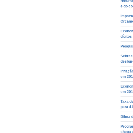
recurso
e do c
Impacto
Orçame
Economi
dígitos
Pesquis
Sebrae
desbur
Inflaçã
em 201
Econom
em 2016
Taxa de
para 4
Dilma d
Progra
chega a