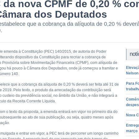
 da nova CPMF de 0,20 % com
Câmara dos Deputados
stabelece que a cobrança da alíquota de 0,20 % deverá
.
de emenda à Constituição (PEC) 140/2015, de autoria do Poder
notí
lterando dispositivo da Constituição para recriar a cobrança de
o Provisória sobre Movimentação Financeira (CPMF), com alíquota de
Elevaçã
gou há pouco à Câmara dos Deputados, onde já começou a tramitar e
Nelson
número 140.
Para Fo
elece que a cobrança da alíquota de 0,20 % deverá ser feita até 31 de
trabalh
 2019. Pelo texto, o produto da arrecadação da contribuição será
 custeio da previdência social, no âmbito da União, e não integrará a
Comérci
culo da Receita Corrente Líquida.
despes
om o texto da proposta, a emenda entrará em vigor no primeiro dia do
Nova CP
subsequente ao ato de sua publicação, ou seja, quatro meses após
gação.
Entrega
março
omulgada e entrar em vigor, a PEC terá de percorrer um longo caminho