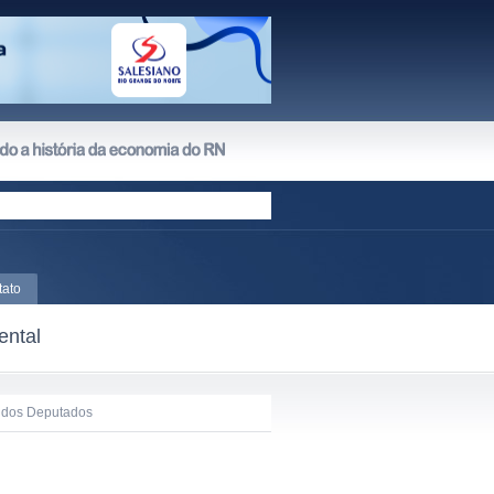
tato
ental
 dos Deputados