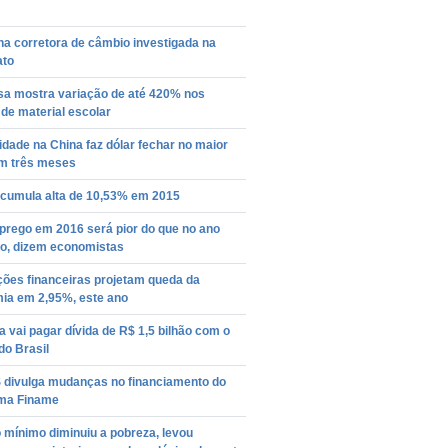
a corretora de câmbio investigada na
ato
sa mostra variação de até 420% nos
de material escolar
lidade na China faz dólar fechar no maior
em três meses
acumula alta de 10,53% em 2015
rego em 2016 será pior do que no ano
o, dizem economistas
ições financeiras projetam queda da
ia em 2,95%, este ano
 vai pagar dívida de R$ 1,5 bilhão com o
do Brasil
divulga mudanças no financiamento do
ma Finame
o mínimo diminuiu a pobreza, levou