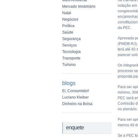
Meio Ambiente
na Câmara e
votação em 
Mercado Imobiliário
congressist
Natal
encaminhada
Negócios
constitucio
Política
da PEC.
Saúde
Aprovada p
Segurança
(PMDB-RJ), 
Serviços
terá até 40 
Tecnologia
parecer sob
Transporte
Turismo
Os integrant
processo se
proposta pa
blogs
Para ser ap
Ei, Consumidor!
mínimo, 308
Luciano Kleiber
PEC será en
Comissão de
Dinheiro na Bolsa
no plenário.
Para ser ap
menos 49 d
enquete
Se a PEC fo