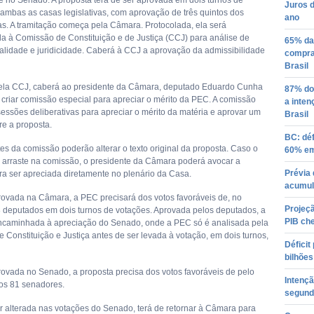
 no Senado. A proposta terá de ser aprovada em dois turnos de
Juros 
ambas as casas legislativas, com aprovação de três quintos dos
ano
as. A tramitação começa pela Câmara. Protocolada, ela será
 à Comissão de Constituição e de Justiça (CCJ) para análise de
65% da
nalidade e juridicidade. Caberá à CCJ a aprovação da admissibilidade
compra 
Brasil
ela CCJ, caberá ao presidente da Câmara, deputado Eduardo Cunha
87% do
criar comissão especial para apreciar o mérito da PEC. A comissão
a inten
sessões deliberativas para apreciar o mérito da matéria e aprovar um
Brasil
re a proposta.
BC: déf
es da comissão poderão alterar o texto original da proposta. Caso o
60% em
 arraste na comissão, o presidente da Câmara poderá avocar a
Prévia 
ra ser apreciada diretamente no plenário da Casa.
acumul
rovada na Câmara, a PEC precisará dos votos favoráveis de, no
Projeçã
 deputados em dois turnos de votações. Aprovada pelos deputados, a
PIB ch
caminhada à apreciação do Senado, onde a PEC só é analisada pela
 Constituição e Justiça antes de ser levada à votação, em dois turnos,
Déficit
bilhões
rovada no Senado, a proposta precisa dos votos favoráveis de pelo
Intenç
os 81 senadores.
segund
r alterada nas votações do Senado, terá de retornar à Câmara para