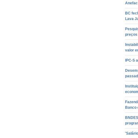
Anefac
BC fech
Lava J
Pesqui
preços 
Instabi
valor 
IPC-S 
Desemp
passad
Institu
econom
Fazenda
Banco 
BNDES 
progra
'Salári