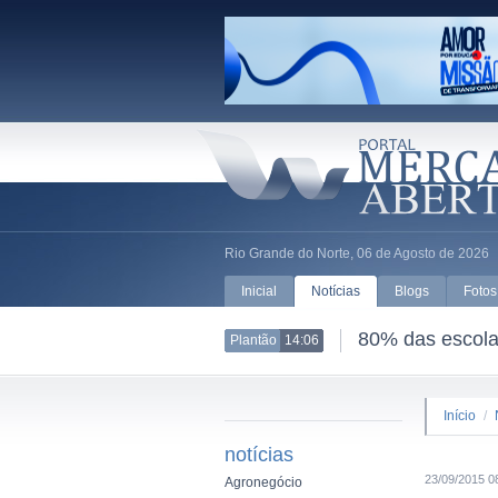
Rio Grande do Norte, 06 de Agosto de 2026
Inicial
Notícias
Blogs
Fotos
80% das escolas
Plantão
14:06
Início
/
notícias
23/09/2015 0
Agronegócio