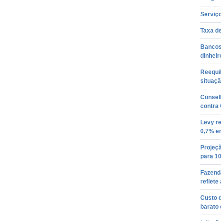
Serviç
Taxa d
Bancos
dinheir
Reequil
situaçã
Conselh
contra
Levy r
0,7% e
Projeçã
para 1
Fazenda
reflete
Custo 
barato 