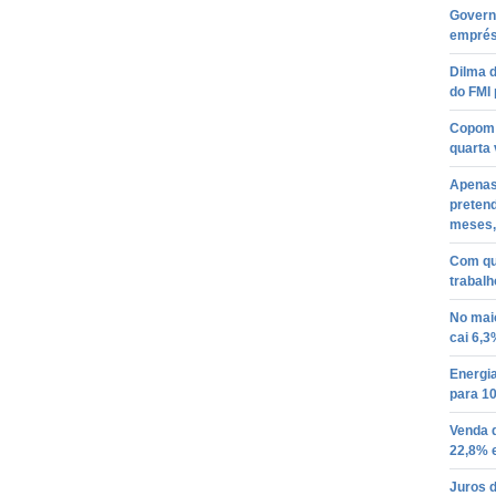
Govern
emprés
Dilma d
do FMI 
Copom 
quarta 
Apenas
pretend
meses,
Com qu
trabalh
No mai
cai 6,3
Energia
para 1
Venda d
22,8% 
Juros d