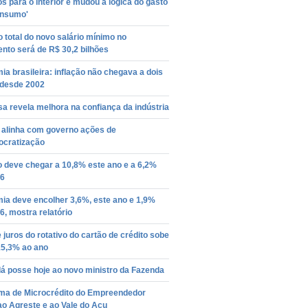
s para o interior e mudou a lógica do gasto
onsumo'
 total do novo salário mínimo no
nto será de R$ 30,2 bilhões
a brasileira: inflação não chegava a dois
 desde 2002
a revela melhora na confiança da indústria
 alinha com governo ações de
ocratização
o deve chegar a 10,8% este ano e a 6,2%
6
ia deve encolher 3,6%, este ano e 1,9%
, mostra relatório
 juros do rotativo do cartão de crédito sobe
15,3% ao ano
á posse hoje ao novo ministro da Fazenda
ma de Microcrédito do Empreendedor
o Agreste e ao Vale do Açu