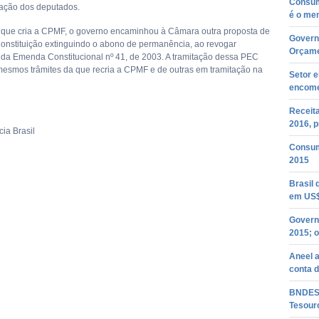
Consum
ação dos deputados.
é o men
que cria a CPMF, o governo encaminhou à Câmara outra proposta de
Governo
nstituição extinguindo o abono de permanência, ao revogar
Orçame
s da Emenda Constitucional nº 41, de 2003. A tramitação dessa PEC
mesmos trâmites da que recria a CPMF e de outras em tramitação na
Setor e
encome
Receit
2016, 
ia Brasil
Consumo
2015
Brasil
em US$
Governo
2015; o
Aneel a
conta d
BNDES 
Tesour