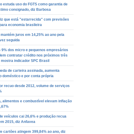
o estuda uso do FGTS como garantia de
timo consignado, diz Barbosa
iz que está "estarrecida" com previsões
para economia brasileira
mantém juros em 14,25% ao ano pela
vez seguida
 9% dos micro e pequenos empresários
em contratar crédito nos próximos três
 mostra indicador SPC Brasil
eda de carteira assinada, aumenta
o doméstico e por conta própria
or recuo desde 2012, volume de serviços
%
, alimentos e combustível elevam inflação
0,67%
e veículos cai 26,6% e produção recua
em 2015, diz Anfavea
e cartões atingem 399,84% ao ano, diz