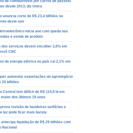
o de combustíveis por carros de passeio
or desde 2013, diz Unica
 anuncia corte de R$ 23,4 bilhões no
nto deste ano
letroeletrônico inicia ano com queda nas
ndas e venda de produto
a dos serviços devem encolher 2,6% em
prevê CNC
 de energia elétrica no país cai 2,1% em
 quer aumentar exportações do agronegócio
 20 bilhões
 Central tem déficit de R$ 114,9 bi em
 maior dos últimos 19 anos
prova revisão de bandeiras tarifárias e
e luz pode ficar mais barata
antecipa liquidação de R$ 29 bilhões com
o Nacional