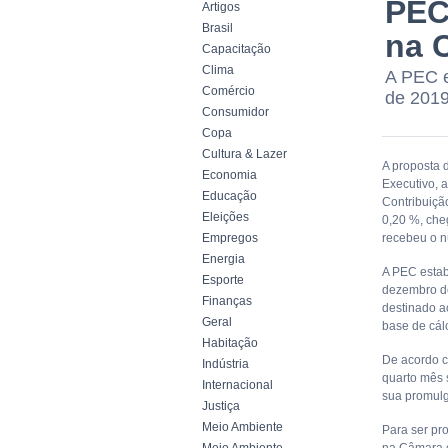
PEC
Artigos
Brasil
na 
Capacitação
Clima
A PEC e
Comércio
de 2019
Consumidor
Copa
Cultura & Lazer
A proposta 
Economia
Executivo, a
Educação
Contribuiçã
Eleições
0,20 %, che
Empregos
recebeu o 
Energia
A PEC estab
Esporte
dezembro de
Finanças
destinado ao
Geral
base de cál
Habitação
De acordo c
Indústria
quarto mês 
Internacional
sua promul
Justiça
Meio Ambiente
Para ser pr