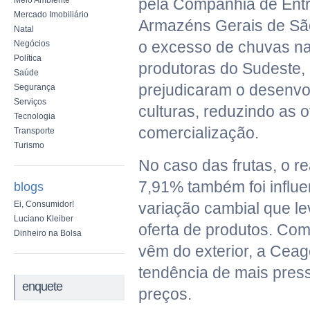
Meio Ambiente
pela Companhia de Ent
Mercado Imobiliário
Armazéns Gerais de Sã
Natal
o excesso de chuvas na
Negócios
Política
produtoras do Sudeste, 
Saúde
prejudicaram o desenvo
Segurança
Serviços
culturas, reduzindo as o
Tecnologia
comercialização.
Transporte
Turismo
No caso das frutas, o r
7,91% também foi influe
blogs
Ei, Consumidor!
variação cambial que l
Luciano Kleiber
oferta de produtos. Co
Dinheiro na Bolsa
vêm do exterior, a Cea
tendência de mais pres
enquete
preços.