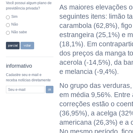
Você possui algum plano de
As maiores elevações o
previdência privada?
seguintes itens: limão ta
Sim
carambola (62,8%), figo
Não
Não sabe
estrangeira (25,1%) e m
(18,1%). Em contrapart
dos preços da manga t
acerola (-14,5%), da b
informativo
e melancia (-9,4%).
Cadastre seu e-mail e
receba notícias diretamente
No grupo das verduras,
Seu e-mail
em média 9,56%. Entre a
correções estão o coent
(36,95%), a acelga (32%
americana (26,3%) e a c
No mesmo período, fico