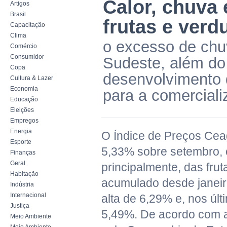
Calor, chuva 
Artigos
Brasil
frutas e ver
Capacitação
Clima
o excesso de chu
Comércio
Consumidor
Sudeste, além do 
Copa
desenvolvimento d
Cultura & Lazer
Economia
para a comerciali
Educação
Eleições
Empregos
Energia
O Índice de Preços Ce
Esporte
5,33% sobre setembro, 
Finanças
Geral
principalmente, das fru
Habitação
acumulado desde janeiro
Indústria
Internacional
alta de 6,29% e, nos úl
Justiça
5,49%. De acordo com a
Meio Ambiente