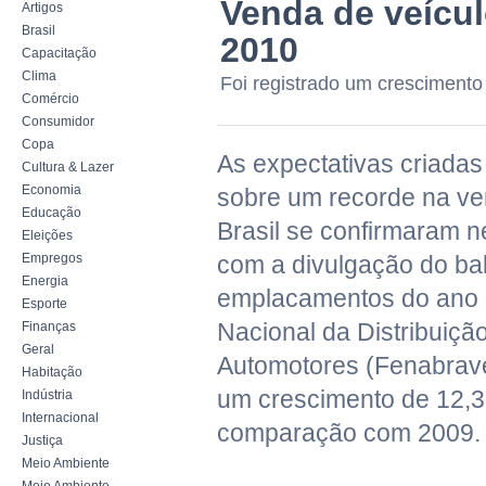
Venda de veícul
Artigos
Brasil
2010
Capacitação
Clima
Foi registrado um cresciment
Comércio
Consumidor
Copa
As expectativas criadas
Cultura & Lazer
Economia
sobre um recorde na ve
Educação
Brasil se confirmaram ne
Eleições
Empregos
com a divulgação do ba
Energia
emplacamentos do ano
Esporte
Nacional da Distribuiçã
Finanças
Geral
Automotores (Fenabrave)
Habitação
um crescimento de 12,
Indústria
Internacional
comparação com 2009.
Justiça
Meio Ambiente