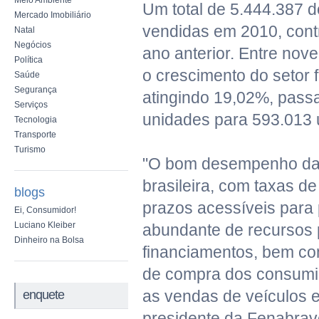
Meio Ambiente
Um total de 5.444.387 
Mercado Imobiliário
vendidas em 2010, cont
Natal
Negócios
ano anterior. Entre no
Política
o crescimento do setor f
Saúde
Segurança
atingindo 19,02%, pass
Serviços
unidades para 593.013 
Tecnologia
Transporte
Turismo
"O bom desempenho da
brasileira, com taxas de 
blogs
prazos acessíveis para
Ei, Consumidor!
Luciano Kleiber
abundante de recursos 
Dinheiro na Bolsa
financiamentos, bem co
de compra dos consumi
as vendas de veículos e
enquete
presidente da Fenabrav