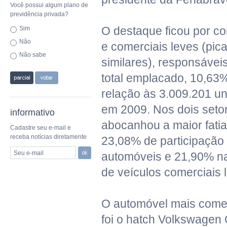
Você possui algum plano de
previdência privada?
O destaque ficou por c
Sim
Não
e comerciais leves (pic
Não sabe
similares), responsávei
total emplacado, 10,6
relação às 3.009.201 un
em 2009. Nos dois setor
informativo
abocanhou a maior fati
Cadastre seu e-mail e
receba notícias diretamente
23,08% de participação
Seu e-mail
automóveis e 21,90% na
de veículos comerciais 
O automóvel mais comer
foi o hatch Volkswagen 