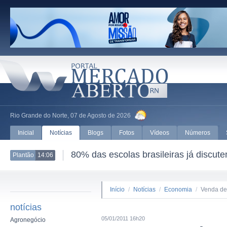
Rio Grande do Norte, 07 de Agosto de 2026
Inicial
Notícias
Blogs
Fotos
Vídeos
Números
80% das escolas brasileiras já discut
Plantão
14:06
Início
/
Notícias
/
Economia
/
Venda de 
notícias
05/01/2011 16h20
Agronegócio