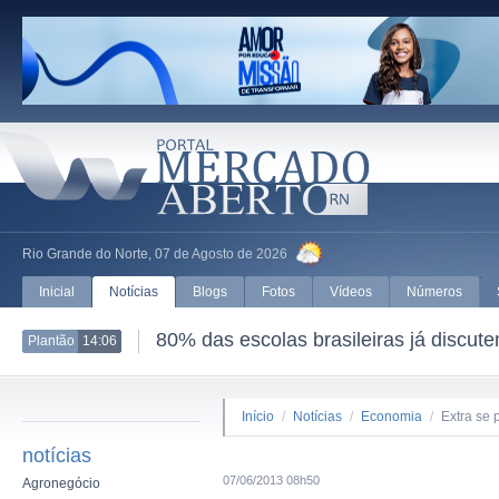
Rio Grande do Norte, 07 de Agosto de 2026
Inicial
Notícias
Blogs
Fotos
Vídeos
Números
80% das escolas brasileiras já discut
Plantão
14:06
Início
/
Notícias
/
Economia
/
Extra se
notícias
07/06/2013 08h50
Agronegócio