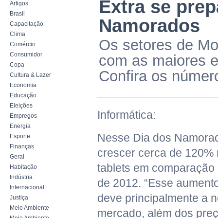
Extra se prep
Artigos
Brasil
Namorados
Capacitação
Clima
Os setores de Mo
Comércio
Consumidor
com as maiores e
Copa
Confira os númer
Cultura & Lazer
Economia
Educação
Eleições
Informática:
Empregos
Energia
Nesse Dia dos Namorad
Esporte
Finanças
crescer cerca de 120%
Geral
tablets em comparação
Habitação
Indústria
de 2012. “Esse aument
Internacional
deve principalmente a 
Justiça
Meio Ambiente
mercado, além dos preç