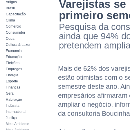
Varejistas se
Artigos
Brasil
primeiro sem
Capacitação
Clima
Pesquisa da cons
Comércio
Consumidor
ainda que 94% do
Copa
pretendem amplia
Cultura & Lazer
Economia
Educação
Eleições
Mais de 62% dos varejis
Empregos
Energia
estão otimistas com o se
Esporte
semestre deste ano. Ai
Finanças
Geral
empresários afirmaram
Habitação
ampliar o negócio, inf
Indústria
Internacional
da consultoria Boucin
Justiça
Meio Ambiente