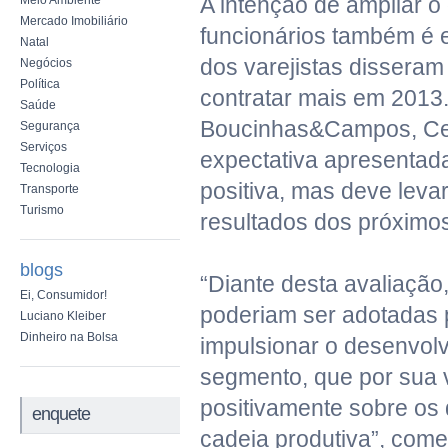
A intenção de ampliar o
Meio Ambiente
Mercado Imobiliário
funcionários também é 
Natal
dos varejistas dissera
Negócios
Política
contratar mais em 2013.
Saúde
Boucinhas&Campos, Cel
Segurança
Serviços
expectativa apresentad
Tecnologia
positiva, mas deve leva
Transporte
Turismo
resultados dos próximo
blogs
“Diante desta avaliaçã
Ei, Consumidor!
poderiam ser adotadas 
Luciano Kleiber
Dinheiro na Bolsa
impulsionar o desenvol
segmento, que por sua 
positivamente sobre os
enquete
cadeia produtiva”, come