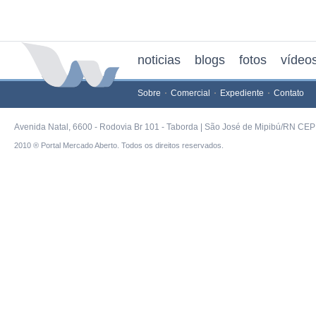
noticias
blogs
fotos
vídeo
Sobre
Comercial
Expediente
Contato
Avenida Natal, 6600 - Rodovia Br 101 - Taborda | São José de Mipibú/RN CEP 
2010 ® Portal Mercado Aberto. Todos os direitos reservados.