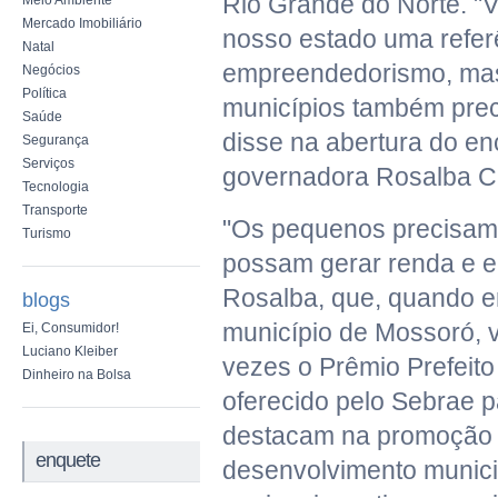
Rio Grande do Norte. "
Meio Ambiente
Mercado Imobiliário
nosso estado uma refer
Natal
empreendedorismo, mas
Negócios
Política
municípios também preci
Saúde
disse na abertura do en
Segurança
Serviços
governadora Rosalba Cia
Tecnologia
Transporte
"Os pequenos precisam
Turismo
possam gerar renda e e
Rosalba, que, quando er
blogs
município de Mossoró, 
Ei, Consumidor!
Luciano Kleiber
vezes o Prêmio Prefeit
Dinheiro na Bolsa
oferecido pelo Sebrae p
destacam na promoção
enquete
desenvolvimento munic