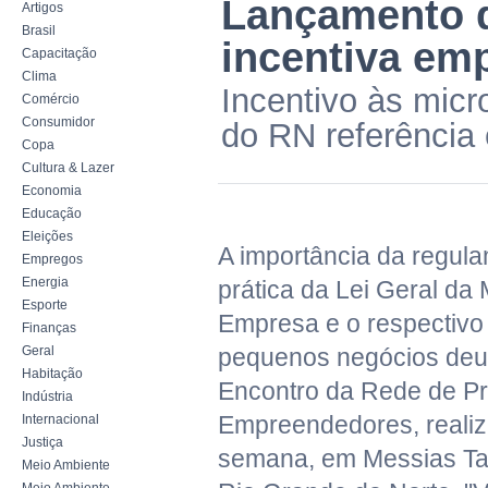
Lançamento d
Artigos
Brasil
incentiva em
Capacitação
Clima
Incentivo às mic
Comércio
Consumidor
do RN referênci
Copa
Cultura & Lazer
Economia
Educação
Eleições
A importância da regul
Empregos
Energia
prática da Lei Geral da
Esporte
Empresa e o respectivo
Finanças
Geral
pequenos negócios deu 
Habitação
Encontro da Rede de Pr
Indústria
Empreendedores, realiz
Internacional
Justiça
semana, em Messias Targ
Meio Ambiente