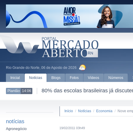
Rio Grande do Norte, 06 de Agosto de 2026
Inicial
Notícias
Blogs
Fotos
Vídeos
Números
80% das escolas brasileiras já discut
Plantão
14:06
Início
/
Notícias
/
Economia
/
Nove emp
notícias
19/02/2011 03h49
Agronegócio