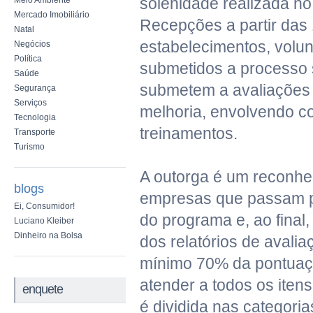
solenidade realizada no
Meio Ambiente
Mercado Imobiliário
Recepções a partir das
Natal
estabelecimentos, volun
Negócios
Política
submetidos a processo 
Saúde
submetem a avaliações 
Segurança
Serviços
melhoria, envolvendo co
Tecnologia
treinamentos.
Transporte
Turismo
A outorga é um reconhe
blogs
empresas que passam p
Ei, Consumidor!
do programa e, ao final
Luciano Kleiber
Dinheiro na Bolsa
dos relatórios de avali
mínimo 70% da pontuaçã
atender a todos os itens
enquete
é dividida nas categori