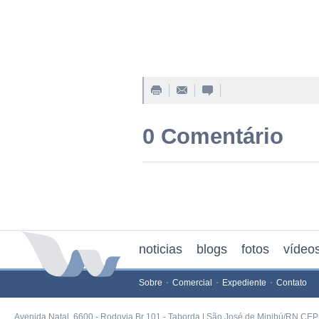
0 Comentário
noticias
blogs
fotos
vídeo
Sobre
Comercial
Expediente
Contato
Avenida Natal, 6600 - Rodovia Br 101 - Taborda | São José de Mipibú/RN CEP 