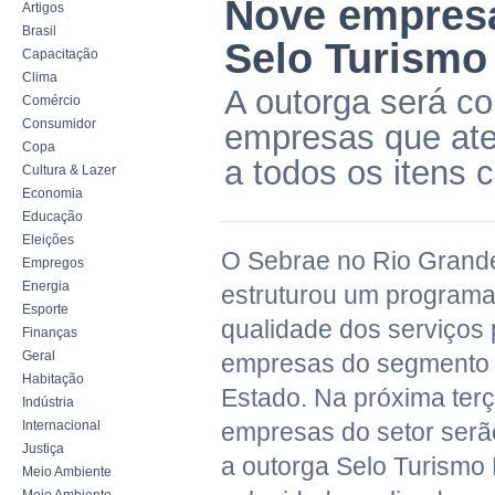
Nove empres
Artigos
Brasil
Selo Turismo
Capacitação
Clima
A outorga será c
Comércio
Consumidor
empresas que at
Copa
a todos os itens c
Cultura & Lazer
Economia
Educação
Eleições
O Sebrae no Rio Grand
Empregos
Energia
estruturou um programa
Esporte
qualidade dos serviços 
Finanças
Geral
empresas do segmento 
Habitação
Estado. Na próxima terç
Indústria
Internacional
empresas do setor serã
Justiça
a outorga Selo Turismo 
Meio Ambiente