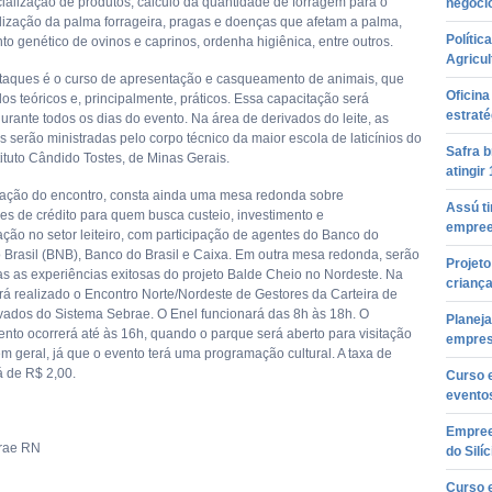
ialização de produtos, cálculo da quantidade de forragem para o
negóci
ilização da palma forrageira, pragas e doenças que afetam a palma,
Polític
o genético de ovinos e caprinos, ordenha higiênica, entre outros.
Agricul
aques é o curso de apresentação e casqueamento de animais, que
Oficin
os teóricos e, principalmente, práticos. Essa capacitação será
estraté
urante todos os dias do evento. Na área de derivados do leite, as
 serão ministradas pelo corpo técnico da maior escola de laticínios do
Safra b
stituto Cândido Tostes, de Minas Gerais.
atingir
ação do encontro, consta ainda uma mesa redonda sobre
Assú ti
es de crédito para quem busca custeio, investimento e
empree
ação no setor leiteiro, com participação de agentes do Banco do
 Brasil (BNB), Banco do Brasil e Caixa. Em outra mesa redonda, serão
Projet
s as experiências exitosas do projeto Balde Cheio no Nordeste. Na
crianç
erá realizado o Encontro Norte/Nordeste de Gestores da Carteira de
ivados do Sistema Sebrae. O Enel funcionará das 8h às 18h. O
Planej
nto ocorrerá até às 16h, quando o parque será aberto para visitação
empre
m geral, já que o evento terá uma programação cultural. A taxa de
á de R$ 2,00.
Curso 
evento
Empreen
brae RN
do Silíc
Curso e