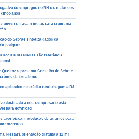
negativo de empregos no RN é o maior dos
 cinco anos
 e governo traçam metas para programa
rtão
ção do Sebrae sintetiza dados da
ia potiguar
as sociais brasileiras são referência
cional
o Queiroz representa Conselho do Sebrae
prêmio de jornalismo
s aplicados no crédito rural chegam a R$
ivo destinado a microempresário está
vel para download
as aperfeiçoam produção de arranjos para
star mercado
a prestará orientação gratuita a 11 mil