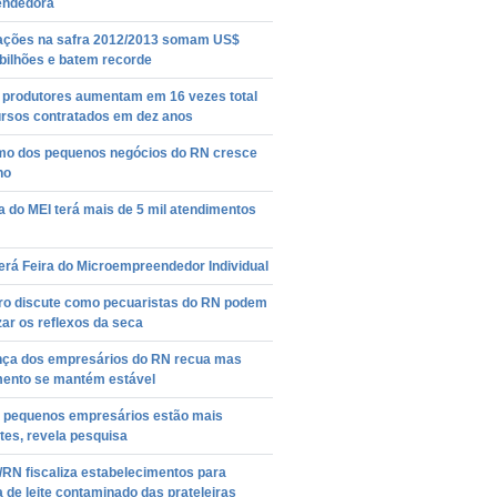
ndedora
ações na safra 2012/2013 somam US$
bilhões e batem recorde
 produtores aumentam em 16 vezes total
ursos contratados em dez anos
mo dos pequenos negócios do RN cresce
ho
 do MEI terá mais de 5 mil atendimentos
erá Feira do Microempreendedor Individual
ro discute como pecuaristas do RN podem
ar os reflexos da seca
nça dos empresários do RN recua mas
mento se mantém estável
e pequenos empresários estão mais
tes, revela pesquisa
RN fiscaliza estabelecimentos para
a de leite contaminado das prateleiras