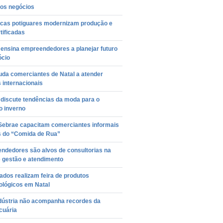
os negócios
cas potiguares modernizam produção e
tificadas
 ensina empreendedores a planejar futuro
ócio
uda comerciantes de Natal a atender
s internacionais
 discute tendências da moda para o
o inverno
 Sebrae capacitam comerciantes informais
s do “Comida de Rua”
ndedores são alvos de consultorias na
e gestão e atendimento
dos realizam feira de produtos
ológicos em Natal
dústria não acompanha recordes da
cuária