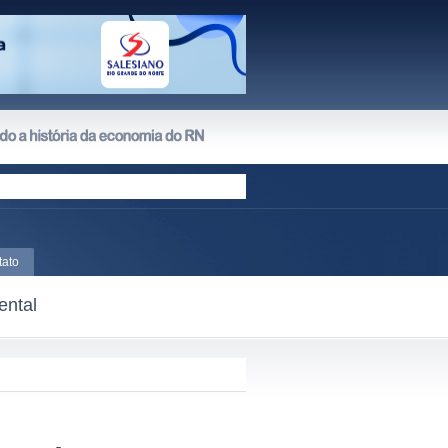
tato
ental