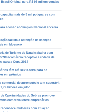
Brasil Original gera R$ 95 mil em vendas
t
capacita mais de 5 mil potiguares com
ec
para adesão ao Simples Nacional encerra
ação facilita a obtenção de licenças
ais em Mossoró
ria de Turismo de Natal trabalha com
/RN/Fecomércio receptivo e rodada de
os para a Copa 2014
rios têm até sexta-feira para se
ver em prêmios
a comercial do agronegócio tem superávit
7,79 bilhões em julho
l de Oportunidades do Sebrae promove
âmbio comercial entre empresários
 reconhece mulheres com atuação