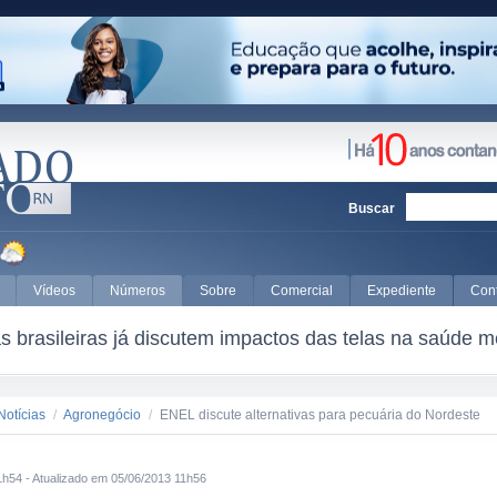
Buscar
Vídeos
Números
Sobre
Comercial
Expediente
Con
 brasileiras já discutem impactos das telas na saúde m
Notícias
/
Agronegócio
/
ENEL discute alternativas para pecuária do Nordeste
1h54 - Atualizado em 05/06/2013 11h56