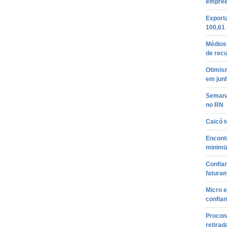
empree
Export
100,61 
Médios
de rec
Otimis
em jun
Semana
no RN
Caicó t
Encont
minimiz
Confia
fatura
Micro 
confian
Procon/
retirad