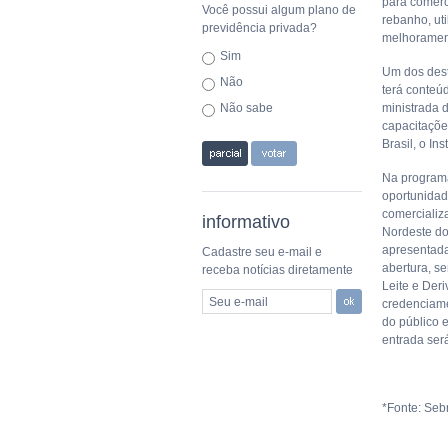
para comerc
Você possui algum plano de
rebanho, ut
previdência privada?
melhorament
Sim
Um dos dest
Não
terá conteúd
Não sabe
ministrada d
capacitações
Brasil, o In
Na program
oportunidad
comercializ
informativo
Nordeste do
apresentada
Cadastre seu e-mail e
abertura, s
receba notícias diretamente
Leite e Der
Seu e-mail
credenciame
do público e
entrada ser
*Fonte: Se