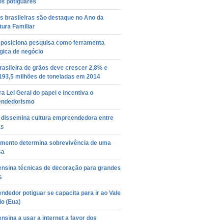
os potiguares
as brasileiras são destaque no Ano da
tura Familiar
a posiciona pesquisa como ferramenta
gica de negócio
rasileira de grãos deve crescer 2,8% e
 193,5 milhões de toneladas em 2014
ra Lei Geral do papel e incentiva o
ndedorismo
o dissemina cultura empreendedora entre
as
amento determina sobrevivência de uma
sa
ensina técnicas de decoração para grandes
s
dedor potiguar se capacita para ir ao Vale
io (Eua)
nsina a usar a internet a favor dos