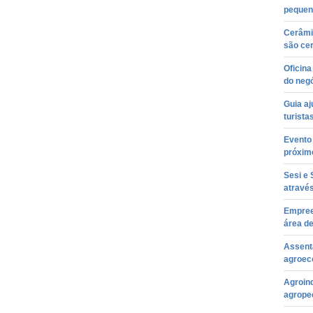
pequen
Cerâmi
são cer
Oficina
do neg
Guia aj
turista
Evento
próxim
Sesi e
atravé
Empree
área d
Assenta
agroec
Agroin
agrope