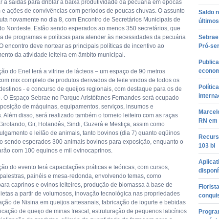
r a saídas para driblar a baixa produtividade da pecuária em épocas
 e ações de convivências com períodos de poucas chuvas. O assunto
Saldo 
uta novamente no dia 8, com Encontro de Secretários Municipais de
últimos
 do Nordeste. Estão sendo esperados ao menos 350 secretários, que
ira de programas e políticas para atender às necessidades da pecuária
Sebrae
O encontro deve nortear as principais políticas de incentivo ao
Pró-se
ento da atividade leiteira em âmbito municipal.
Publica
econom
ão do Enel terá a vitrine de lácteos – um espaço de 90 metros
om mix completo de produtos derivados de leite vindos de todos os
Polític
destinos - e concurso de queijos regionais, com destaque para os de
interna
no. O Espaço Sebrae no Parque Aristófanes Fernandes será ocupado
osição de máquinas, equipamentos, serviços, insumos e
Marcel
 Além disso, será realizado também o torneio leiteiro com as raças
RN em 
Girolando, Gir, Holandês, Sindi, Guzerá e Mestiça, assim como
ulgamento e leilão de animais, tanto bovinos (dia 7) quanto eqüinos
Recurso
tão sendo esperados 300 animais bovinos para exposição, enquanto o
103 bi
tarão com 100 equinos e mil ovinocaprinos.
Aplicat
ão do evento terá capacitações práticas e teóricas, com cursos,
disponí
 palestras, painéis e mesa-redonda, envolvendo temas, como
para caprinos e ovinos leiteiros, produção de biomassa à base de
Florist
ietas a partir de volumosos, inovação tecnológica nas propriedades
conqui
cação de Nisina em queijos artesanais, fabricação de iogurte e bebidas
ricação de queijo de minas frescal, estruturação de pequenos laticínios
Program