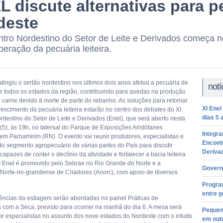
L discute alternativas para p
deste
tro Nordestino do Setor de Leite e Derivados começa nes
peração da pecuária leiteira.
tingiu o sertão nordestino nos últimos dois anos afetou a pecuária de
notí
e todos os estados da região, contribuindo para quedas na produção
de carne devido à morte de parte do rebanho. As soluções para retomar
XI Ene
rescimento da pecuária leiteira estarão no centro dos debates do XI
dias 5 
rdestino do Setor de Leite e Derivados (Enel), que será aberto nesta
 (5), às 19h, no tatersal do Parque de Exposições Aristófanes
Integra
em Parnamirim (RN). O evento vai reunir produtores, especialistas e
Encontr
do segmento agropecuário de várias partes do País para discutir
Deriva
 capazes de conter o declínio da atividade e fortalecer a bacia leiteira
O Enel é promovido pelo Sebrae no Rio Grande do Norte e a
Govern
Norte-rio-grandense de Criadores (Anorc), com apoio de diversos
Program
entre g
ncias da estiagem serão abordadas no painel Práticas de
 com a Seca, previsto para ocorrer na manhã do dia 6. A mesa será
Pequen
r especialistas no assunto dos nove estados do Nordeste com o intuito
em out