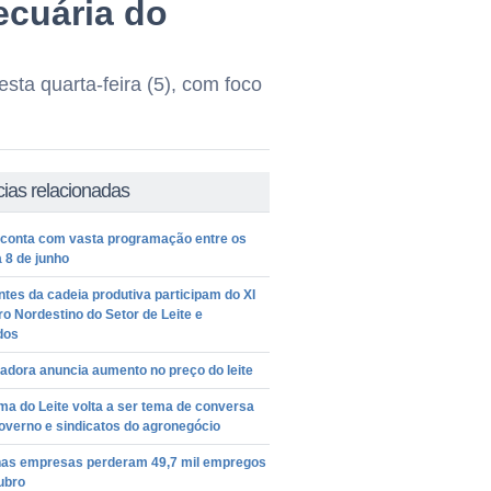
ecuária do
ta quarta-feira (5), com foco
cias relacionadas
l conta com vasta programação entre os
a 8 de junho
ntes da cadeia produtiva participam do XI
o Nordestino do Setor de Leite e
dos
adora anuncia aumento no preço do leite
a do Leite volta a ser tema de conversa
overno e sindicatos do agronegócio
as empresas perderam 49,7 mil empregos
ubro