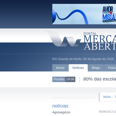
Rio Grande do Norte, 06 de Agosto de 2026
Inicial
Notícias
Blogs
Fotos
80% das escolas
Plantão
14:06
Início
/
notícias
05/06/2013 1
Agronegócio