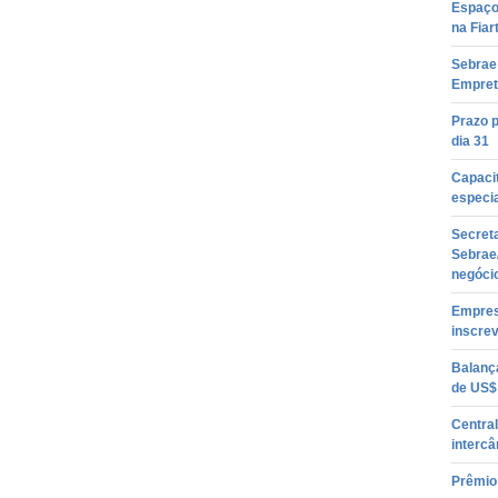
Espaço 
na Fiar
Sebrae 
Empret
Prazo 
dia 31
Capacit
especi
Secreta
Sebrae
negóci
Empresá
inscre
Balanç
de US$ 
Centra
interc
Prêmio