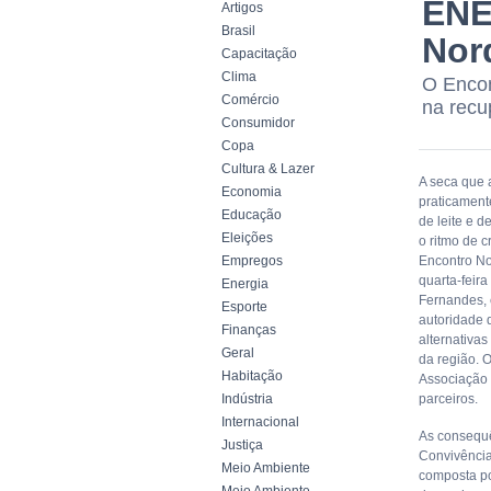
ENE
Artigos
Brasil
Nor
Capacitação
Clima
O Encon
Comércio
na recu
Consumidor
Copa
Cultura & Lazer
A seca que a
Economia
praticament
Educação
de leite e 
Eleições
o ritmo de c
Empregos
Encontro No
quarta-feira
Energia
Fernandes, 
Esporte
autoridade 
Finanças
alternativas
Geral
da região. 
Habitação
Associação 
Indústria
parceiros.
Internacional
As consequê
Justiça
Convivência
Meio Ambiente
composta po