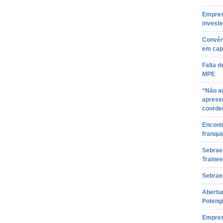
Empres
investe
Convên
em cap
Falta d
MPE
“Não a
apresen
coorde
Encontr
franqui
Sebrae
Trainee
Sebrae 
Abertur
Potengi
Empres