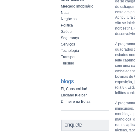
Meio Ambiente
de se chega
Mercado Imobiliário
de estiagem
entra em pa
Natal
Agricultura
Negócios
vão se inte
Política
nordestina. 
Saúde
desenvolvim
Segurança
A programaç
Serviços
quadrados c
Tecnologia
estados nor
Transporte
leite capri
Turismo
com uma exp
embalagens.
bovinas de 
blogs
exposição, j
(dia 8). Es
Ei, Consumidor!
leilões con
Luciano Kleiber
Dinheiro na Bolsa
A programaç
minicursos,
morfologia 
mandioca, d
enquete
rurais, apli
lácteas, fab