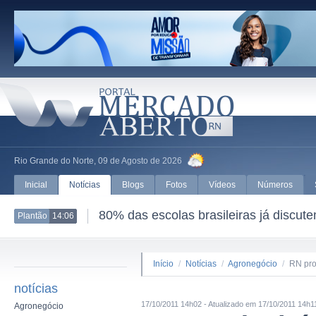
Rio Grande do Norte, 09 de Agosto de 2026
Inicial
Notícias
Blogs
Fotos
Vídeos
Números
80% das escolas brasileiras já discut
Plantão
14:06
Início
/
Notícias
/
Agronegócio
/
RN pro
notícias
17/10/2011 14h02 - Atualizado em 17/10/2011 14h1
Agronegócio