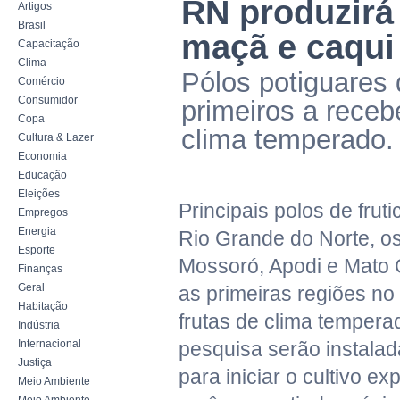
RN produzirá
Artigos
Brasil
maçã e caqui
Capacitação
Clima
Pólos potiguares d
Comércio
Consumidor
primeiros a recebe
Copa
clima temperado.
Cultura & Lazer
Economia
Educação
Eleições
Principais polos de fruti
Empregos
Energia
Rio Grande do Norte, os 
Esporte
Mossoró, Apodi e Mato
Finanças
Geral
as primeiras regiões no
Habitação
frutas de clima tempera
Indústria
Internacional
pesquisa serão instala
Justiça
para iniciar o cultivo e
Meio Ambiente