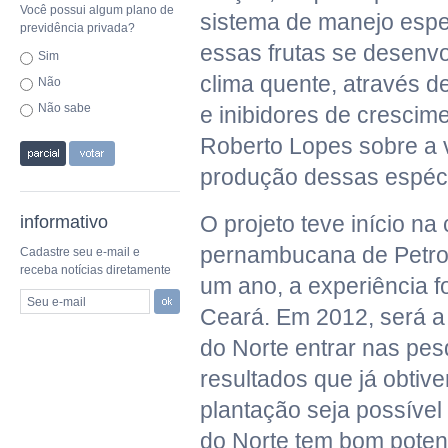
Você possui algum plano de
sistema de manejo espe
previdência privada?
essas frutas se desen
Sim
clima quente, através d
Não
Não sabe
e inibidores de crescime
Roberto Lopes sobre a v
produção dessas espéci
O projeto teve início na
informativo
pernambucana de Petrol
Cadastre seu e-mail e
receba notícias diretamente
um ano, a experiência fo
Seu e-mail
Ceará. Em 2012, será a
do Norte entrar nas pes
resultados que já obtiv
plantação seja possível
do Norte tem bom potenc