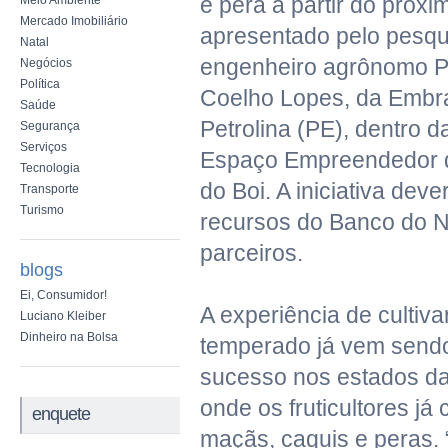
e pêra a partir do próxi
Meio Ambiente
Mercado Imobiliário
apresentado pelo pesqu
Natal
engenheiro agrônomo P
Negócios
Política
Coelho Lopes, da Embr
Saúde
Petrolina (PE), dentro 
Segurança
Serviços
Espaço Empreendedor d
Tecnologia
do Boi. A iniciativa dev
Transporte
Turismo
recursos do Banco do N
parceiros.
blogs
Ei, Consumidor!
A experiência de cultiva
Luciano Kleiber
Dinheiro na Bolsa
temperado já vem send
sucesso nos estados da
onde os fruticultores j
enquete
maçãs, caquis e peras.