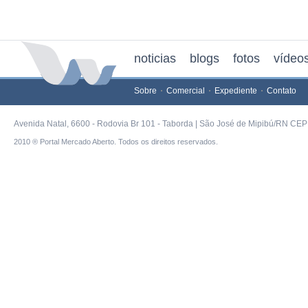
noticias
blogs
fotos
vídeo
Sobre
Comercial
Expediente
Contato
Avenida Natal, 6600 - Rodovia Br 101 - Taborda | São José de Mipibú/RN CEP 
2010 ® Portal Mercado Aberto. Todos os direitos reservados.