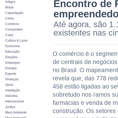
Encontro de 
Artigos
Brasil
empreendedor
Capacitação
Clima
Até agora, são 1.
Comércio
Consumidor
existentes nas cin
Copa
Cultura & Lazer
Economia
Educação
O comércio é o segmen
Eleições
de centrais de negócios
Empregos
Energia
no Brasil. O mapeamento
Esporte
revela que, das 778 red
Finanças
Geral
458 estão ligadas ao se
Habitação
sobretudo nos ramos su
Indústria
farmácias e venda de ma
Internacional
Justiça
construção. Os setores 
Meio Ambiente