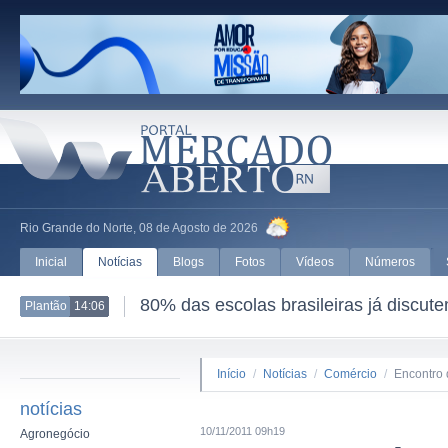
Rio Grande do Norte, 08 de Agosto de 2026
Inicial
Notícias
Blogs
Fotos
Vídeos
Números
80% das escolas brasileiras já discut
Plantão
14:06
Início
/
Notícias
/
Comércio
/
Encontro 
notícias
10/11/2011 09h19
Agronegócio