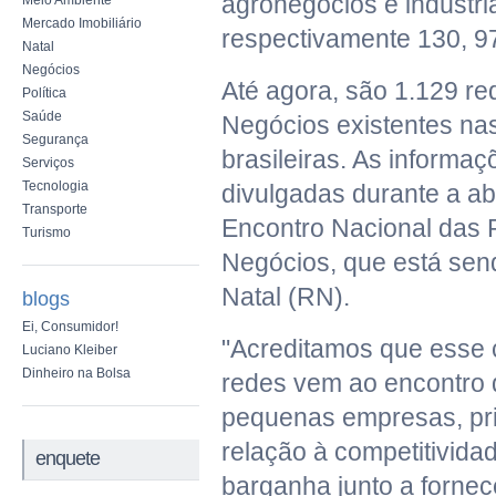
agronegócios e indústr
Meio Ambiente
Mercado Imobiliário
respectivamente 130, 97
Natal
Negócios
Até agora, são 1.129 re
Política
Saúde
Negócios existentes nas
Segurança
brasileiras. As informa
Serviços
Tecnologia
divulgadas durante a abe
Transporte
Encontro Nacional das 
Turismo
Negócios, que está sen
Natal (RN).
blogs
Ei, Consumidor!
"Acreditamos que esse 
Luciano Kleiber
Dinheiro na Bolsa
redes vem ao encontro 
pequenas empresas, pr
relação à competitivida
enquete
barganha junto a fornec