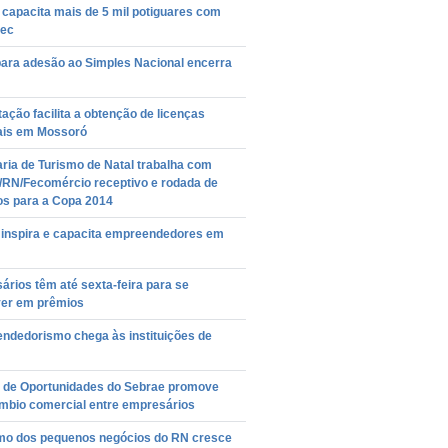
capacita mais de 5 mil potiguares com
ec
para adesão ao Simples Nacional encerra
ação facilita a obtenção de licenças
ais em Mossoró
ria de Turismo de Natal trabalha com
/RN/Fecomércio receptivo e rodada de
os para a Copa 2014
a inspira e capacita empreendedores em
rios têm até sexta-feira para se
ver em prêmios
ndedorismo chega às instituições de
l de Oportunidades do Sebrae promove
âmbio comercial entre empresários
mo dos pequenos negócios do RN cresce