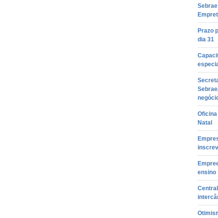
Sebrae 
Empret
Prazo 
dia 31
Capacit
especi
Secreta
Sebrae
negóci
Oficin
Natal
Empresá
inscre
Empree
ensino
Centra
interc
Otimis