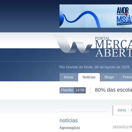
Rio Grande do Norte, 06 de Agosto de 2026
Inicial
Notícias
Blogs
Fotos
80% das escolas
Plantão
14:06
Início
/
notícias
18/10/2012 0
Agronegócio