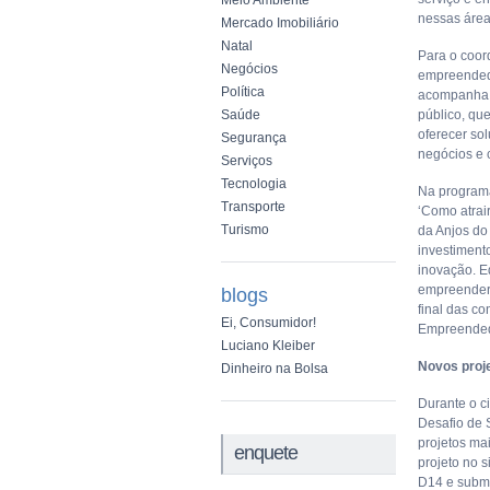
Meio Ambiente
nessas área
Mercado Imobiliário
Natal
Para o coor
Negócios
empreendedo
Política
acompanha e
Saúde
público, qu
oferecer so
Segurança
negócios e c
Serviços
Tecnologia
Na programa
Transporte
‘Como atrair
Turismo
da Anjos do
investiment
inovação. E
empreender 
blogs
final das c
Ei, Consumidor!
Empreendedo
Luciano Kleiber
Novos proj
Dinheiro na Bolsa
Durante o c
Desafio de 
projetos mai
enquete
projeto no 
D14 e subme