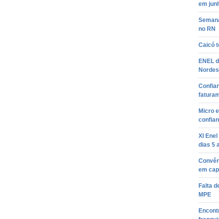
em jun
Semana
no RN
Caicó t
ENEL di
Nordes
Confia
fatura
Micro 
confian
XI Ene
dias 5 
Convên
em cap
Falta d
MPE
Encontr