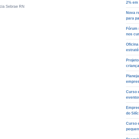
2% em 
ncia Sebrae RN
Nova r
para p
Fórum 
nos cur
Oficin
estraté
Projet
crianç
Planej
empre
Curso 
evento
Empreen
do Silíc
Curso e
pequen