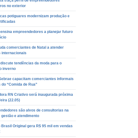
sa traça perfil de empreendedores
iros no exterior
cas potiguares modernizam produção e
tificadas
 ensina empreendedores a planejar futuro
ócio
uda comerciantes de Natal a atender
s internacionais
 discute tendências da moda para o
o inverno
 Sebrae capacitam comerciantes informais
s do “Comida de Rua”
dora RN Criativo será inaugurada próxima
feira (22.05)
ndedores são alvos de consultorias na
e gestão e atendimento
Brasil Original gera R$ 95 mil em vendas
t