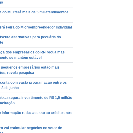
ho
 do MEI terá mais de 5 mil atendimentos
erá Feira do Microempreendedor Individual
scute alternativas para pecuária do
te
nça dos empresários do RN recua mas
mento se mantém estável
e pequenos empresários estão mais
tes, revela pesquisa
l conta com vasta programação entre os
a 8 de junho
io assegura investimento de R$ 1,5 milhão
acitação
e informação reduz acesso ao crédito entre
o vai estimular negócios no setor de