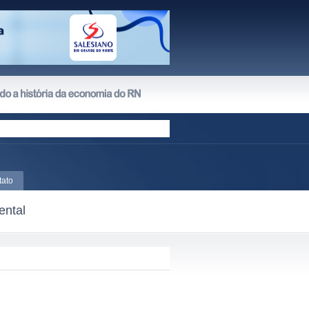
tato
ental