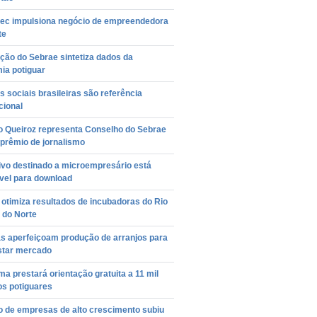
ec impulsiona negócio de empreendedora
te
ção do Sebrae sintetiza dados da
ia potiguar
as sociais brasileiras são referência
cional
o Queiroz representa Conselho do Sebrae
prêmio de jornalismo
ivo destinado a microempresário está
vel para download
otimiza resultados de incubadoras do Rio
 do Norte
as aperfeiçoam produção de arranjos para
star mercado
a prestará orientação gratuita a 11 mil
os potiguares
 de empresas de alto crescimento subiu