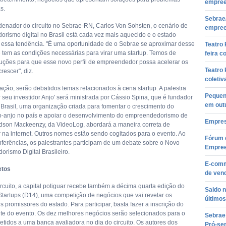
empree
s.
Sebrae
denador do circuito no Sebrae-RN, Carlos Von Sohsten, o cenário de
empree
rismo digital no Brasil está cada vez mais aquecido e o estado
ssa tendência. "É uma oportunidade de o Sebrae se aproximar desse
Teatro 
e tem as condições necessárias para virar uma startup. Temos de
feira c
luções para que esse novo perfil de empreendedor possa acelerar os
Teatro
rescer", diz.
coleti
ção, serão debatidos temas relacionados à cena startup. A palestra
Pequen
 seu investidor Anjo' será ministrada por Cássio Spina, que é fundador
em out
 Brasil, uma organização criada para fomentar o crescimento do
o-anjo no país e apoiar o desenvolvimento do empreendedorismo de
Empresá
dson Mackeenzy, da VideoLog, abordará a maneira correta de
na internet. Outros nomes estão sendo cogitados para o evento. Ao
Fórum 
onferências, os palestrantes participam de um debate sobre o Novo
Empre
rismo Digital Brasileiro.
E-comm
etos
de vend
ircuito, a capital potiguar recebe também a décima quarta edição do
Saldo 
Startups (D14), uma competição de negócios que vai revelar os
últimos
s promissores do estado. Para participar, basta fazer a inscrição do
site do evento. Os dez melhores negócios serão selecionados para o
Sebrae
tidos a uma banca avaliadora no dia do circuito. Os autores dos
Pró-se