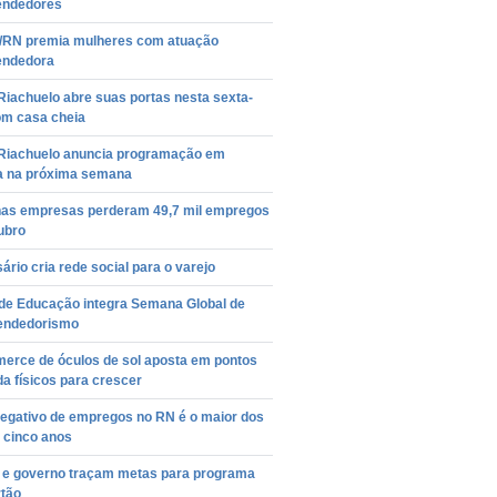
ndedores
/RN premia mulheres com atuação
ndedora
Riachuelo abre suas portas nesta sexta-
om casa cheia
 Riachuelo anuncia programação em
va na próxima semana
as empresas perderam 49,7 mil empregos
ubro
rio cria rede social para o varejo
de Educação integra Semana Global de
endedorismo
erce de óculos de sol aposta em pontos
a físicos para crescer
negativo de empregos no RN é o maior dos
 cinco anos
 e governo traçam metas para programa
rtão