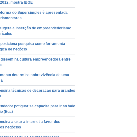
2012, mostra IBGE
eforma do Supersimples é apresentada
arlamentares
sugere a inserção de empreendedorismo
rículos
a posiciona pesquisa como ferramenta
gica de negócio
o dissemina cultura empreendedora entre
as
amento determina sobrevivência de uma
sa
ensina técnicas de decoração para grandes
s
dedor potiguar se capacita para ir ao Vale
io (Eua)
nsina a usar a internet a favor dos
os negócios