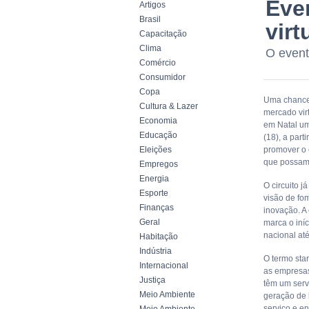
Eve
Artigos
Brasil
virt
Capacitação
Clima
O event
Comércio
Consumidor
Copa
Uma chance 
Cultura & Lazer
mercado vir
Economia
em Natal uma
Educação
(18), a part
Eleições
promover o 
que possam 
Empregos
Energia
O circuito j
Esporte
visão de fo
Finanças
inovação. A
Geral
marca o iní
nacional at
Habitação
Indústria
O termo sta
Internacional
as empresas
Justiça
têm um serv
Meio Ambiente
geração de 
serviço e e