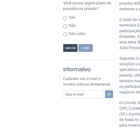
Você possui algum plano de
projetos ter
previdência privada?
melhorar o p
Sim
O autor do 
seminário E
Não
participação
Não sabe
Empretec. A
uma ideia d
João Pessoa,
Segundo Car
soluções co
informativo
aplicativos
planeta, uti
Cadastre seu e-mail e
também have
receba notícias diretamente
os particip
negócios ent
Seu e-mail
O Circuito S
(SP), Curiti
(SC). A próx
de Natal no
para novem