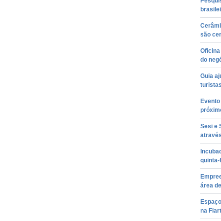
Pesqui
brasile
Cerâmi
são cer
Oficina
do neg
Guia aj
turista
Evento
próxim
Sesi e
atravé
Incuba
quinta-
Empree
área d
Espaço 
na Fiar