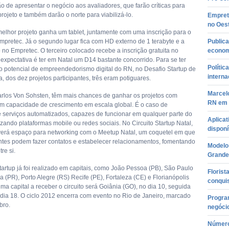
ão de apresentar o negócio aos avaliadores, que farão críticas para
rojeto e também darão o norte para viabilizá-lo.
Empret
no Oes
melhor projeto ganha um tablet, juntamente com uma inscrição para o
mpretec. Já o segundo lugar fica com HD externo de 1 terabyte e a
Publica
 no Empretec. O terceiro colocado recebe a inscrição gratuita no
econom
 expectativa é ter em Natal um D14 bastante concorrido. Para se ter
Polític
o potencial de empreendedorismo digital do RN, no Desafio Startup de
interna
 dos dez projetos participantes, três eram potiguares.
Marcel
los Von Sohsten, têm mais chances de ganhar os projetos com
RN em 
m capacidade de crescimento em escala global. É o caso de
 e serviços automatizados, capazes de funcionar em qualquer parte do
Aplicat
lizando plataformas mobile ou redes sociais. No Circuito Startup Natal,
disponí
rá espaço para networking com o Meetup Natal, um coquetel em que
antes podem fazer contatos e estabelecer relacionamentos, fomentando
Modelo 
re si.
Grande
tartup já foi realizado em capitais, como João Pessoa (PB), São Paulo
Florist
ba (PR), Porto Alegre (RS) Recife (PE), Fortaleza (CE) e Florianópolis
conqui
ima capital a receber o circuito será Goiânia (GO), no dia 10, seguida
 dia 18. O ciclo 2012 encerra com evento no Rio de Janeiro, marcado
Program
bro.
negóci
Número