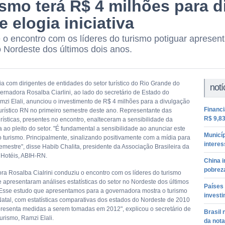
ismo terá R$ 4 milhões para d
e elogia iniciativa
 o encontro com os líderes do turismo potiguar apresent
o Nordeste dos últimos dois anos.
a com dirigentes de entidades do setor turístico do Rio Grande do
notí
vernadora Rosalba Ciarlini, ao lado do secretário de Estado do
mzi Elali, anunciou o investimento de R$ 4 milhões para a divulgação
Financ
turístico RN no primeiro semestre deste ano. Representante das
R$ 9,83
rísticas, presentes no encontro, enalteceram a sensibilidade da
 ao pleito do setor. "É fundamental a sensibilidade ao anunciar este
Municíp
o turismo. Principalmente, sinalizando positivamente com a mídia para
interes
emestre", disse Habib Chalita, presidente da Associação Brasileira da
e Hotéis, ABIH-RN.
China i
pobrez
ra Rosalba Cialrini conduziu o encontro com os líderes do turismo
e apresentaram análises estatísticas do setor no Nordeste dos últimos
Países
"Esse estudo que apresentamos para a governadora mostra o turismo
invest
Natal, com estatísticas comparativas dos estados do Nordeste de 2010
presenta medidas a serem tomadas em 2012", explicou o secretário de
Brasil
urismo, Ramzi Elali.
da nota