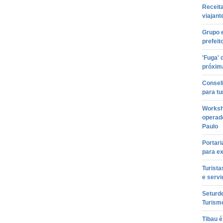
Receita
viajant
Grupo e
prefeit
'Fuga'
próxim
Conselh
para tu
Worksh
operad
Paulo
Portari
para ex
Turist
e servi
Seturde
Turismo
Tibau é