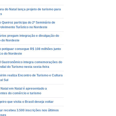
ura do Natal lança projeto de turismo para
as
 Queiroz participa do 2º Seminário de
olvimento Turístico no Nordeste
rios pregam integração e divulgação do
o do Nordeste
o potiguar consegue R$ 108 milhões junto
co do Nordeste
al Gastronômico integra comemorações do
dial do Turismo nesta sexta-feira
rim realiza Encontro de Turismo e Cultura
ral Sul
 Natal em Natal é apresentado a
entes do comércio e turismo
eiro que visita o Brasil deseja voltar
r recebeu 3.500 inscrições nos últimos
eses