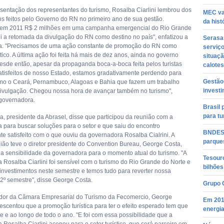
sentação dos representantes do turismo, Rosalba Ciarlini lembrou dos
MEC vai
os feitos pelo Governo do RN no primeiro ano de sua gestão.
da hist
s em 2011 R$ 2 milhões em uma campanha emergencial do Rio Grande
oi a retomada da divulgação do RN como destino no país", enfatizou a
Serasa 
a. "Precisamos de uma ação constante de promoção do RN como
serviço
stico. A última ação foi feita há mais de dez anos, ainda no governo
situaçã
Desde então, apesar da propaganda boca-a-boca feita pelos turistas
calotes
tisfeitos de nosso Estado, estamos gradativamente perdendo para
Gestão 
mo o Ceará, Pernambuco, Alagoas e Bahia que fazem um trabalho
invest
ivulgação. Chegou nossa hora de avançar também no turismo",
 governadora.
Brasil 
para tu
, presidente da Abrasel, disse que participou da reunião com a
 para buscar soluções para o setor e que saiu do encontro
BNDES 
e satisfeito com o que ouviu da governadora Rosalba Cialrini. A
parque
ão teve o diretor presidente do Convention Bureau, George Costa,
 a sensibilidade da governadora para o momento atual do turismo. "A
Tesouro
 Rosalba Ciarlini foi sensível com o turismo do Rio Grande do Norte e
bilhões
investimentos neste semestre e temos tudo para reverter nossa
 2º semestre", disse George Costa.
Grupo 
dor da Câmara Empresarial do Turismo da Fecomercio, George
Em 201
escentou que a promoção turística para ter o efeito esperado tem que
energia
e e ao longo de todo o ano. "E foi com essa possibilidade que a