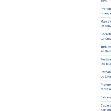
50%
Prefeit
crianç
Marcelo
Desenv
Secretá
turism
Turism
ao Ban
Festiv
Dia Mun
Parnami
do Lito
Projeto
repres
Estrang
Cadastu
seis m