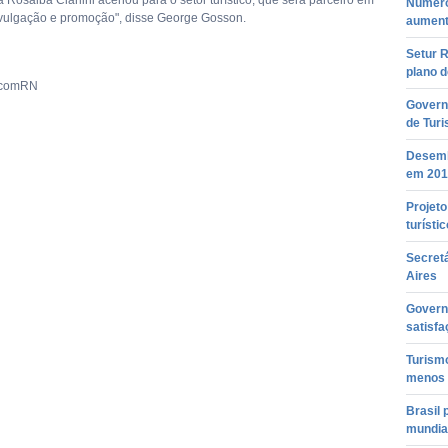
Rosalba Ciarlini acenou para o setor turístico, que será parceiro em
Número
vulgação e promoção", disse George Gosson.
aument
Setur R
plano 
ecomRN
Govern
de Tur
Desemb
em 201
Projet
turístic
Secret
Aires
Govern
satisfa
Turism
menos
Brasil 
mundia