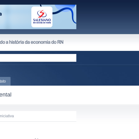
tato
ental
niciativa