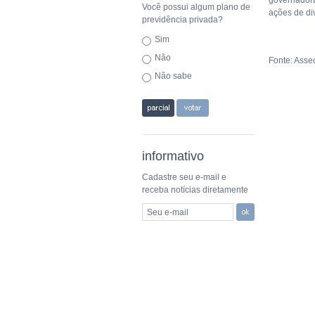
governadora 
Você possui algum plano de
ações de di
previdência privada?
Sim
Não
Fonte: Ass
Não sabe
informativo
Cadastre seu e-mail e
receba notícias diretamente
Seu e-mail