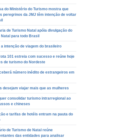
a do Ministério do Turismo mostra que
 peregrinos da JMJ têm intenção de voltar
il
ria de Turismo Natal apóia divulgação do
 Natal para todo Brasil
a intenção de viagem do brasileiro
ota 101 estreia com sucesso e reúne hoje
es de turismo do Nordeste
ceberá número inédito de estrangeiros em
 desejam viajar mais que as mulheres
quer consolidar turismo intrarregional ao
russos e chineses
o e tarifas de hotéis entram na pauta do
o
rio de Turismo de Natal reúne
ntantes das entidades para analisar