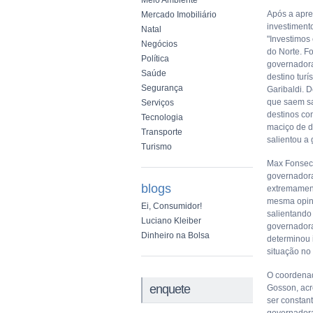
Meio Ambiente
Após a apre
Mercado Imobiliário
investiment
Natal
"Investimo
Negócios
do Norte. F
Política
governador
Saúde
destino turí
Segurança
Garibaldi. 
que saem sa
Serviços
destinos co
Tecnologia
maciço de d
Transporte
salientou a
Turismo
Max Fonseca
governadora
blogs
extremament
mesma opini
Ei, Consumidor!
salientando
Luciano Kleiber
governadora
Dinheiro na Bolsa
determinou 
situação no
O coordena
enquete
Gosson, acr
ser constant