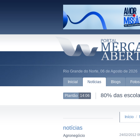
Rio Grande do Norte, 06 de Agosto de 2026
Inicial
Notícias
Blogs
Fotos
80% das escolas
Plantão
14:06
Início
/
notícias
24/02/2012 0
Agronegócio