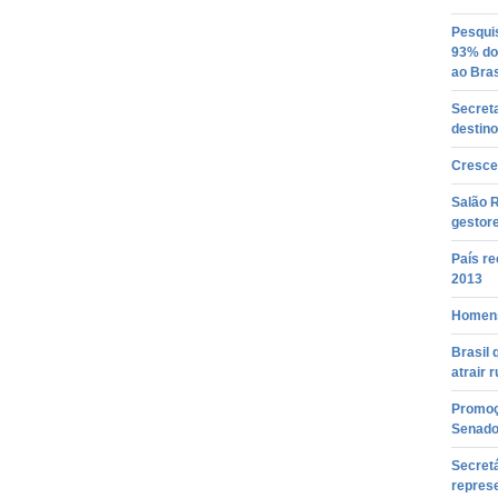
Pesquis
93% dos
ao Bras
Secreta
destino
Cresce 
Salão R
gestor
País re
2013
Homens
Brasil 
atrair 
Promoçã
Senad
Secretá
represe