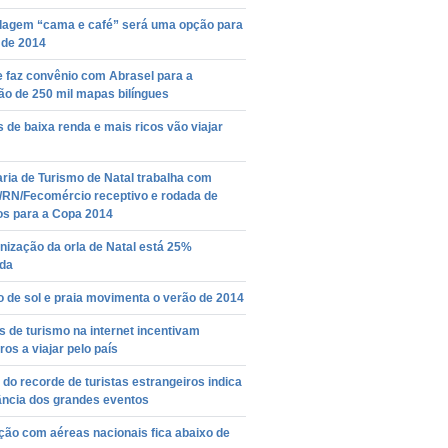
agem “cama e café” será uma opção para
 de 2014
e faz convênio com Abrasel para a
ão de 250 mil mapas bilíngues
s de baixa renda e mais ricos vão viajar
ria de Turismo de Natal trabalha com
/RN/Fecomércio receptivo e rodada de
os para a Copa 2014
ização da orla de Natal está 25%
ída
 de sol e praia movimenta o verão de 2014
 de turismo na internet incentivam
iros a viajar pelo país
do recorde de turistas estrangeiros indica
ância dos grandes eventos
ção com aéreas nacionais fica abaixo de