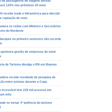
 de passageiros de viagens aéreas
ará 120% nos próximos 20 anos
N recebe trade e Inframérica para discutir
de captação de voos
adora se reúne com Ministro e Secretários
ismo do Nordeste
arques no primeiro semestre são recorde
4
o aprimora gestão de empresas do setor
o
ária de Turismo divulga o RN em Buenos
adora recebe resultado de pesquisa de
ção entre turistas durante a Copa
o Acessível tem 228 mil acessos em
 um mês
pode se tornar 3ª potência do turismo
l