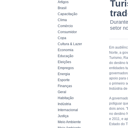
Tur
Artigos
Brasil
trad
Capacitação
Clima
Durante
Comércio
setor n
Consumidor
Copa
Cultura & Lazer
Em audiênci
Economia
Norte, a go
Educação
Turismo, Ra
Eleições
do destino 
Empregos
entidades tu
governadora
Energia
apoio para 
Esporte
o primeiro s
Finanças
Indústria d
Geral
Habitação
A governado
potiguar qu
Indústria
dois anos. 
Internacional
no destino 
Justiça
e 2011, e a
Meio Ambiente
Estado do T