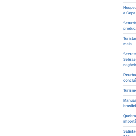
Hosped
a Copa
Seturd
produç
Turista
mais
Secreta
Sebrae
negóci
Reurban
conclu
Turismo
Manuais
brasile
Quebra 
import
Satisfa