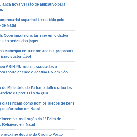
 lança nova versão de aplicativo para
es
mpresarial espanhol é recebido pelo
o de Natal
 da Copa impulsiona turismo em cidades
as às sedes dos jogos
o Municipal de Turismo analisa propostas
rismo sustentável
op ABIH-RN reúne associados e
oras fortalecendo o destino RN em São
a do Ministério do Turismo define critérios
ercício da profissão de guia
as classificam como bom os preços de bens
ços ofertados em Natal
 incentiva realização da 1ª Feira de
 Religioso em Natal
 o próximo destino do Circuito Verão