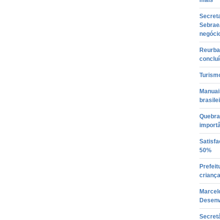
mais
Secreta
Sebrae
negóci
Reurban
conclu
Turismo
Manuais
brasile
Quebra 
import
Satisfa
50%
Prefeit
crianç
Marcelo
Desenv
Secretá