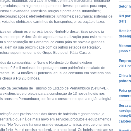
minação; máquinas para café; móveis de linha e marcenaria; mobiliário
or; produtos para higiene; equipamentos leves e pesados para copa,
Setor h
strial e lavanderia; utensílios; louças e porcelanas; informática;
RN part
telecomunicações; eletroeletrônicos; uniformes; segurança; sistemas de
(FIT)
 veículos elétricos e carrinhos de transportes; e recreação e lazer.
Hotelar
izes em atingir os empresários do Norte/Nordeste. Esse projeto já
desemp
astante tempo. A decisão de agendar sua realização para este momento
om a consolidação de Pernambuco como pólo de novos e grandes
Mesmo 
os, além da sua proximidade com os outros estados da Região",
junho 
iretora-superintendente do Grupo Equipotel, Kátia Castro.
Emprotu
os da companhia, no Norte e Nordeste do Brasil existem
2011 n
ente 9,5 mil meios de hospedagem, com patrimônio instalado de
ente R$ 14 bilhões. O potencial anual de consumo em hotelaria nas
China i
s chega a R$ 2,6 bilhões.
pobrez
nto da Secretaria de Turismo do Estado de Pernambuco (Setur-PE),
Feira g
a existência de projetos para a construção de 13 novos hotéis nos
comerc
is anos em Pernambuco, confirma o crescimento que a região atingirá
Serasa 
serviço
citação dos profissionais das áreas de hotelaria e gastronomia, o
situaçã
sentará o que há de mais novo em serviços, produtos e equipamentos
calotes
ores. "No Nordeste há uma grande vocação turística, em que o turismo
uito forte. Mas é preciso modernizar o setor local. Os hotéis precisam se