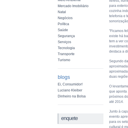
Meio Ambiente
fitness; ilu
para exteri
Mercado Imobiliário
cozinha indu
Natal
telefonia e 
Negócios
sonorização;
Política
Saúde
"Ficamos fel
Segurança
existe há b
tem a ver c
Serviços
investiment
Tecnologia
destaca a d
Transporte
Turismo
Segundo dad
aproximadam
aproximadam
blogs
duas regiõe
Ei, Consumidor!
O levantame
Luciano Kleiber
que aponta 
Dinheiro na Bolsa
próximos do
até 2014.
Junto à capa
evento apre
enquete
para os set
cultural é m