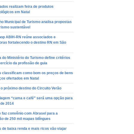
dos realizam feira de produtos
ológicos em Natal
o Municipal de Turismo analisa propostas
rismo sustentável
op ABIH-RN reúne associados e
oras fortalecendo o destino RN em São
a do Ministério do Turismo define critérios
ercício da profissão de guia
as classificam como bom os preços de bens
ços ofertados em Natal
 o próximo destino do Circuito Verão
agem “cama e café” será uma opção para
 de 2014
e faz convênio com Abrasel para a
ão de 250 mil mapas bilíngues
s de baixa renda e mais ricos vão viajar