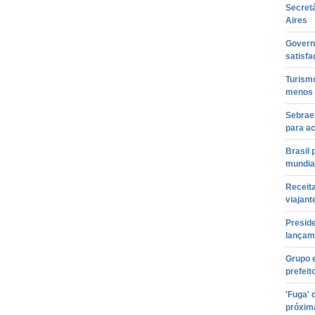
Secret
Aires
Govern
satisfa
Turism
menos
Sebrae 
para ac
Brasil 
mundia
Receita
viajant
Presid
lançam
Grupo e
prefeit
'Fuga'
próxim