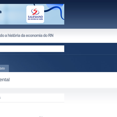
tato
ental
s