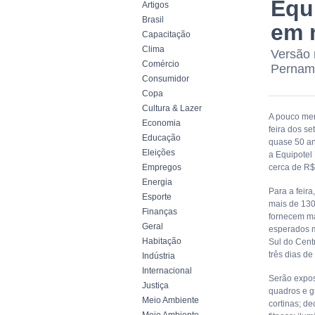
Equ
Artigos
Brasil
em 
Capacitação
Clima
Versão 
Comércio
Pernamb
Consumidor
Copa
Cultura & Lazer
A pouco men
Economia
feira dos s
Educação
quase 50 an
Eleições
a Equipotel
Empregos
cerca de R$
Energia
Para a feir
Esporte
mais de 130
Finanças
fornecem ma
Geral
esperados ma
Habitação
Sul do Cent
três dias de
Indústria
Internacional
Serão expos
Justiça
quadros e g
Meio Ambiente
cortinas; de