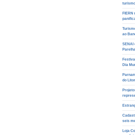
turism
FIERN r
panifi
Turism
ao Ban
SENAI 
Parelh
Festiv
Dia Mun
Parnami
do Lito
Projeto
repres
Estrang
Cadastu
seis m
Loja Co