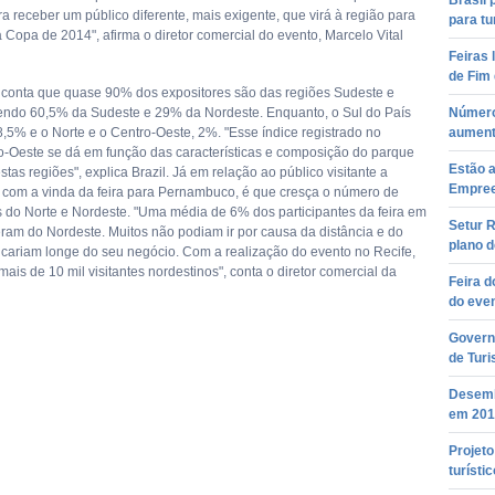
Brasil 
a receber um público diferente, mais exigente, que virá à região para
para tu
a Copa de 2014", afirma o diretor comercial do evento, Marcelo Vital
Feiras 
de Fim
 conta que quase 90% dos expositores são das regiões Sudeste e
endo 60,5% da Sudeste e 29% da Nordeste. Enquanto, o Sul do País
Número
8,5% e o Norte e o Centro-Oeste, 2%. "Esse índice registrado no
aument
o-Oeste se dá em função das características e composição do parque
Estão a
estas regiões", explica Brazil. Já em relação ao público visitante a
Empree
, com a vinda da feira para Pernambuco, é que cresça o número de
 do Norte e Nordeste. "Uma média de 6% dos participantes da feira em
Setur R
ram do Nordeste. Muitos não podiam ir por causa da distância e do
plano 
icariam longe do seu negócio. Com a realização do evento no Recife,
is de 10 mil visitantes nordestinos", conta o diretor comercial da
Feira 
do even
Govern
de Tur
Desemb
em 201
Projet
turístic