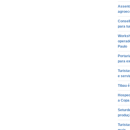
Assenta
agroec
Conselh
para tu
Worksh
operad
Paulo
Portari
para ex
Turist
e servi
Tibau é
Hosped
a Copa
Seturd
produç
Turista