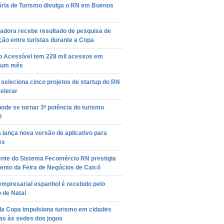
ária de Turismo divulga o RN em Buenos
adora recebe resultado de pesquisa de
ção entre turistas durante a Copa
o Acessível tem 228 mil acessos em
 um mês
seleciona cinco projetos de startup do RN
elerar
pode se tornar 3ª potência do turismo
l
 lança nova versão de aplicativo para
es
ente do Sistema Fecomércio RN prestigia
ento da Feira de Negócios de Caicó
mpresarial espanhol é recebido pelo
o de Natal
 da Copa impulsiona turismo em cidades
as às sedes dos jogos