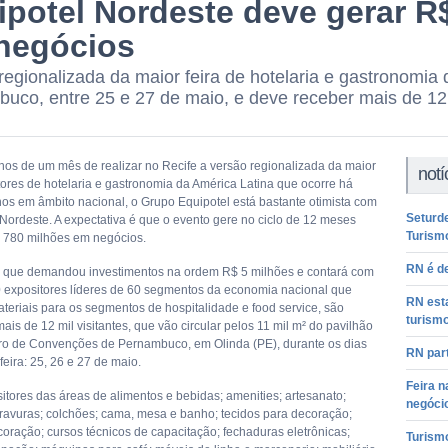
ipotel Nordeste deve gerar R
negócios
regionalizada da maior feira de hotelaria e gastronomia
uco, entre 25 e 27 de maio, e deve receber mais de 12 m
os de um mês de realizar no Recife a versão regionalizada da maior
notí
etores de hotelaria e gastronomia da América Latina que ocorre há
os em âmbito nacional, o Grupo Equipotel está bastante otimista com
Seturde
 Nordeste. A expectativa é que o evento gere no ciclo de 12 meses
Turismo
 780 milhões em negócios.
RN é de
a, que demandou investimentos na ordem R$ 5 milhões e contará com
 expositores líderes de 60 segmentos da economia nacional que
RN esta
teriais para os segmentos de hospitalidade e food service, são
turism
is de 12 mil visitantes, que vão circular pelos 11 mil m² do pavilhão
ro de Convenções de Pernambuco, em Olinda (PE), durante os dias
RN part
 feira: 25, 26 e 27 de maio.
Feira n
itores das áreas de alimentos e bebidas; amenities; artesanato;
negóci
ravuras; colchões; cama, mesa e banho; tecidos para decoração;
coração; cursos técnicos de capacitação; fechaduras eletrônicas;
Turismo