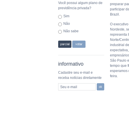
Você possui algum plano de
preparar par
previdência privada?
participar d
Brazil.
Sim
Não
O executivo
Nordeste, s
Não sabe
representa 
Norte/Centr
industrial d
expectativa
empresários
São Paulo e
informativo
tempo que f
esperamos ma
Cadastre seu e-mail e
feira.
receba notícias diretamente
Seu e-mail