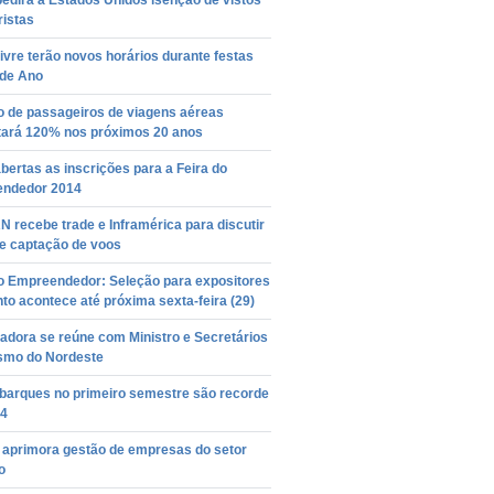
pedirá a Estados Unidos isenção de vistos
ristas
livre terão novos horários durante festas
 de Ano
 de passageiros de viagens aéreas
ará 120% nos próximos 20 anos
bertas as inscrições para a Feira do
ndedor 2014
N recebe trade e Inframérica para discutir
de captação de voos
do Empreendedor: Seleção para expositores
to acontece até próxima sexta-feira (29)
adora se reúne com Ministro e Secretários
ismo do Nordeste
arques no primeiro semestre são recorde
4
o aprimora gestão de empresas do setor
o