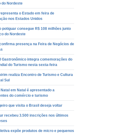
o do Nordeste
epresenta o Estado em feira de
cação nos Estados Unidos
o potiguar consegue R$ 108 milhões junto
co do Nordeste
confirma presença na Feira de Negócios de
as
al Gastronômico integra comemorações do
dial do Turismo nesta sexta-feira
rim realiza Encontro de Turismo e Cultura
ral Sul
 Natal em Natal é apresentado a
entes do comércio e turismo
eiro que visita o Brasil deseja voltar
r recebeu 3.500 inscrições nos últimos
eses
letiva expõe produtos de micro e pequenos