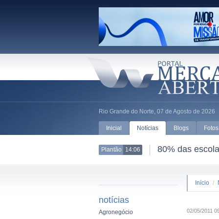
Rio Grande do Norte, 07 de Agosto de 2026
Inicial
Notícias
Blogs
Fotos
80% das escolas
Plantão
14:06
Início
/
notícias
02/05/2011 0
Agronegócio