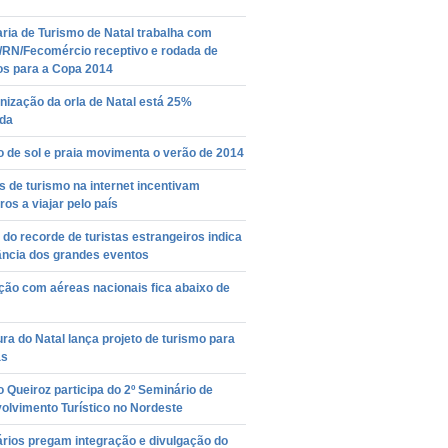
ria de Turismo de Natal trabalha com
/RN/Fecomércio receptivo e rodada de
os para a Copa 2014
ização da orla de Natal está 25%
ída
 de sol e praia movimenta o verão de 2014
 de turismo na internet incentivam
iros a viajar pelo país
do recorde de turistas estrangeiros indica
ância dos grandes eventos
ção com aéreas nacionais fica abaixo de
ura do Natal lança projeto de turismo para
as
 Queiroz participa do 2º Seminário de
olvimento Turístico no Nordeste
rios pregam integração e divulgação do