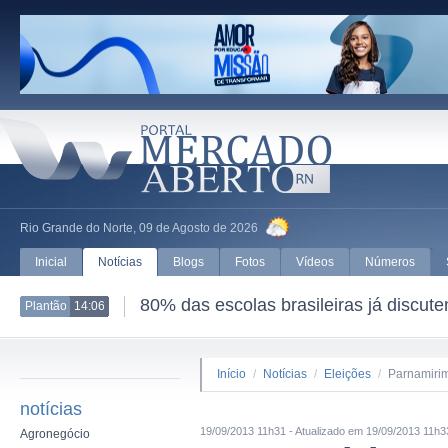
Rio Grande do Norte, 09 de Agosto de 2026
Inicial
Notícias
Blogs
Fotos
Vídeos
Números
80% das escolas brasileiras já discut
Plantão
14:06
Início
/
Notícias
/
Eleições
/
Parnamirim
notícias
19/09/2013 11h31 - Atualizado em 19/09/2013 11h3
Agronegócio