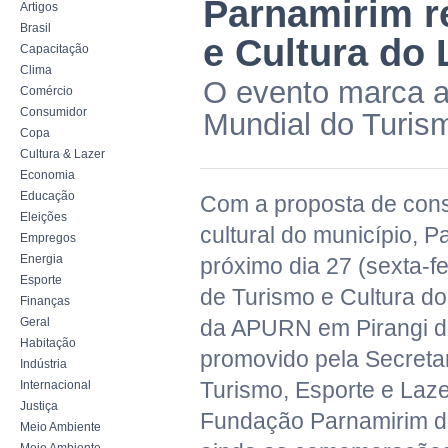
Parnamirim r
Artigos
Brasil
e Cultura do L
Capacitação
Clima
O evento marca 
Comércio
Consumidor
Mundial do Turis
Copa
Cultura & Lazer
Economia
Educação
Com a proposta de cons
Eleições
cultural do município, P
Empregos
Energia
próximo dia 27 (sexta-fe
Esporte
de Turismo e Cultura do 
Finanças
Geral
da APURN em Pirangi do
Habitação
promovido pela Secretar
Indústria
Turismo, Esporte e Lazer
Internacional
Justiça
Fundação Parnamirim d
Meio Ambiente