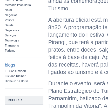
ainda as comemorações
Meio Ambiente
Mercado Imobiliário
Turismo.
Natal
Negócios
A abertura oficial está 
Política
Saúde
8h30. A programação ter
Segurança
lançamento do Festival
Serviços
Tecnologia
Pirangi, que terá a part
Transporte
pratos, entre doces, sa
Turismo
feitos à base de caju. 
das receitas, haverá pa
blogs
ligados ao turismo e à c
Ei, Consumidor!
Luciano Kleiber
Dinheiro na Bolsa
Durante o evento, será
Plano Estratégico de Tu
Parnamirim, batizado d
enquete
Trampolim da Vitória". A 