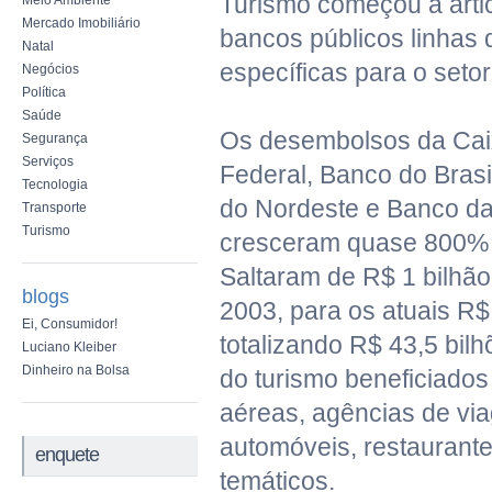
Turismo começou a arti
Meio Ambiente
Mercado Imobiliário
bancos públicos linhas 
Natal
específicas para o setor
Negócios
Política
Saúde
Os desembolsos da Ca
Segurança
Serviços
Federal, Banco do Bras
Tecnologia
do Nordeste e Banco d
Transporte
Turismo
cresceram quase 800%
Saltaram de R$ 1 bilhã
blogs
2003, para os atuais R$
Ei, Consumidor!
totalizando R$ 43,5 bil
Luciano Kleiber
Dinheiro na Bolsa
do turismo beneficiado
aéreas, agências de vi
automóveis, restaurant
enquete
temáticos.