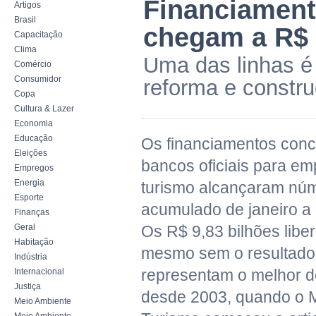
Financiament
Artigos
Brasil
chegam a R$ 
Capacitação
Clima
Uma das linhas é
Comércio
Consumidor
reforma e constru
Copa
Cultura & Lazer
Economia
Educação
Os financiamentos conc
Eleições
bancos oficiais para em
Empregos
Energia
turismo alcançaram nú
Esporte
acumulado de janeiro a
Finanças
Geral
Os R$ 9,83 bilhões libe
Habitação
mesmo sem o resultado
Indústria
representam o melhor 
Internacional
Justiça
desde 2003, quando o M
Meio Ambiente