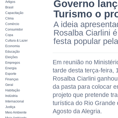
Governo lanç
Artigos
Brasil
Turismo o pro
Capacitação
Clima
A ideia apresenta
Comércio
Consumidor
Rosalba Ciarlini 
Copa
festa popular pel
Cultura & Lazer
Economia
Educação
Eleições
Em reunião no Ministéri
Empregos
Energia
tarde desta terça-feira,
Esporte
Rosalba Ciarlini ganhou 
Finanças
Geral
da pasta para colocar e
Habitação
projeto que pretende tr
Indústria
Internacional
turística do Rio Grande
Justiça
Agosto da Alegria.
Meio Ambiente