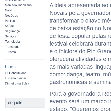
Meio Ambiente
A ideia apresentada ao 
Mercado Imobiliário
Natal
Novais pela governadora
Negócios
transformar o oitavo mê
Política
Saúde
de baixa estação no No
Segurança
de festa popular pelas r
Serviços
Tecnologia
festival celebrará duran
Transporte
e o folclore do Rio Gra
Turismo
oferecerá atividades e
as mais variadas lingua
blogs
como: dança, teatro, mú
Ei, Consumidor!
Luciano Kleiber
gastronômicas e seminá
Dinheiro na Bolsa
Para a governadora Rosa
evento será um marco i
enquete
estado. "Queremos pro