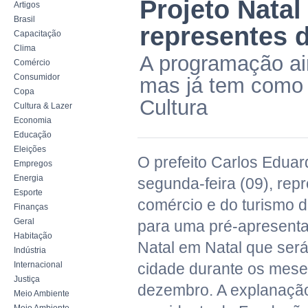
Projeto Natal
Artigos
Brasil
representes 
Capacitação
Clima
A programação ain
Comércio
Consumidor
mas já tem como c
Copa
Cultura
Cultura & Lazer
Economia
Educação
Eleições
O prefeito Carlos Eduar
Empregos
Energia
segunda-feira (09), rep
Esporte
comércio e do turismo da
Finanças
Geral
para uma pré-apresenta
Habitação
Natal em Natal que será
Indústria
Internacional
cidade durante os mes
Justiça
dezembro. A explanação 
Meio Ambiente