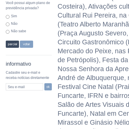
Você possui algum plano de
Costeira), Ativações cul
previdência privada?
Cultural Rui Pereira, na
Sim
(Teatro Alberto Maranhão
Não
Não sabe
(Praça Augusto Severo, 
Circuito Gastronômico (
Mercado do Peixe, nas
de Petrópolis), Festa da
informativo
Nossa Senhora da Apre
Cadastre seu e-mail e
André de Albuquerque, n
receba notícias diretamente
Festival Cine Natal (Pra
Seu e-mail
Funcarte, IFRN e bairro
Salão de Artes Visuais d
Funcarte), Natal em Ce
Mirassol e Ginásio Néli