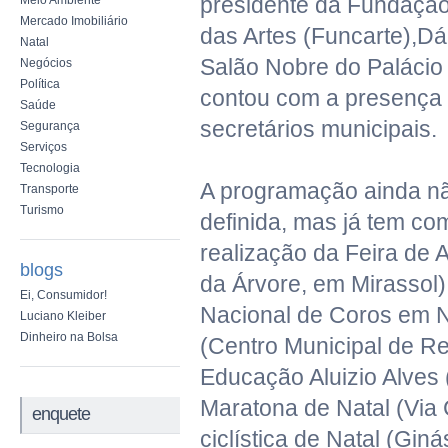
presidente da Fundação 
Meio Ambiente
Mercado Imobiliário
das Artes (Funcarte),Dá
Natal
Salão Nobre do Palácio
Negócios
Política
contou com a presença 
Saúde
secretários municipais.
Segurança
Serviços
Tecnologia
A programação ainda nã
Transporte
Turismo
definida, mas já tem co
realização da Feira de A
blogs
da Árvore, em Mirassol)
Ei, Consumidor!
Nacional de Coros em N
Luciano Kleiber
Dinheiro na Bolsa
(Centro Municipal de R
Educação Aluizio Alves
Maratona de Natal (Via C
enquete
ciclística de Natal (Giná