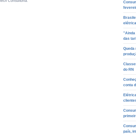
Tech Consultoria.
Consum
feverei
Brasile
elétric
"Ainda 
das tar
Queda n
produçã
Classe
do RN
Conheça
conta d
Elétri
cliente
Consum
primeir
Consumo
país, 