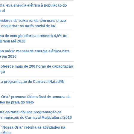
a leva energia elétrica à população do
ral
idores de baixa renda têm mais prazo
 enquadrar na tarifa social de luz
o de energia elétrica crescerá 4,8% ao
Brasil até 2020
o médio mensal de energia elétrica bate
e em 2010
 oferece mais de 200 horas de capacitação
rço
a a programação do Carnaval Natal/RN
 Orla” promove último final de semana de
des na praia do Meio
ura do Natal divulga programação de
s musicais do Carnaval Multicultural 2016
 "Nossa Orla" retoma as atividades na
o Meio