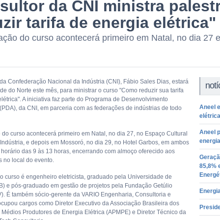
sultor da CNI ministra pales
zir tarifa de energia elétrica"
zação do curso acontecerá primeiro em Natal, no dia 27 
 da Confederação Nacional da Indústria (CNI), Fábio Sales Dias, estará
notí
e do Norte este mês, para ministrar o curso "Como reduzir sua tarifa
létrica". A iniciativa faz parte do Programa de Desenvolvimento
Aneel e
 (PDA), da CNI, em parceria com as federações de indústrias de todo
elétric
Aneel p
o do curso acontecerá primeiro em Natal, no dia 27, no Espaço Cultural
energia
Indústria, e depois em Mossoró, no dia 29, no Hotel Garbos, em ambos
o horário das 9 às 13 horas, encerrando com almoço oferecido aos
Geração
s no local do evento.
85,8% 
Energé
do curso é engenheiro eletricista, graduado pela Universidade de
nB) e pós-graduado em gestão de projetos pela Fundação Getúlio
Energia
). É também sócio-gerente da VARIO Engenharia, Consultoria e
 ocupou cargos como Diretor Executivo da Associação Brasileira dos
Preside
Médios Produtores de Energia Elétrica (APMPE) e Diretor Técnico da