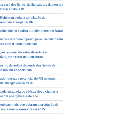
ra será dos livros, da literatura e da música
ª edição do FLIN
 Robinson pleiteia ampliação do
ento de energia no RN
aúde Mulher realiza atendimentos em Natal
uintes terão novo prazo para parcelamento
das com o fisco municipal
ção regional do setor de éolica é
sível, diz diretor da Eletrobras
ento da eólica depende das linhas de
ssão, diz especialista
ador destaca potencial do RN no maior
de energia eólica da AL
ade instalada de eólicas deve chegar a
atriz energética este ano
 eólicas mais que dobram a produção de
a no primeiro semestre de 2015