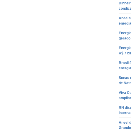
Dinheir
condiçã
Aneel f
energi
Energia
gerado
Energia
R$ 7 b
Brasil
energia
Senac r
de Nata
Viva C
amplia
RN dis
interna
Aneel d
Grande