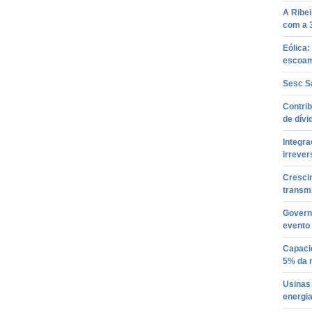
A Ribei
com a 3
Eólica:
escoam
Sesc S
Contrib
de dívi
Integra
irrever
Crescim
transmi
Govern
evento 
Capacid
5% da m
Usinas
energi