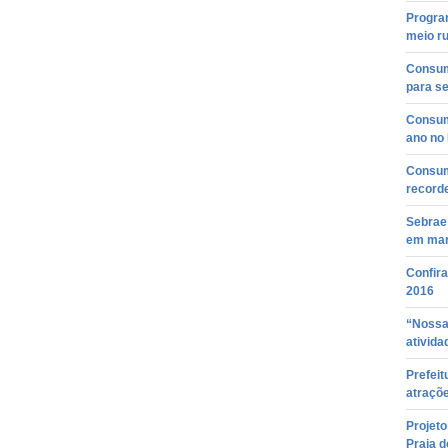
Program
meio ru
Consum
para se
Consum
ano no 
Consum
record
Sebrae
em ma
Confir
2016
“Nossa
ativida
Prefeit
atraçõe
Projeto
Praia d