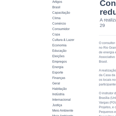
Con
Artigos
Brasil
redu
Capacitação
Clima
A reali
Comércio
29
Consumidor
Copa
Cultura & Lazer
O consultor
Economia
no Rio Grand
Educação
de energia e
Eleições
Associativo
Empregos
Brasil.
Energia
A realizaçã
Esporte
da Casa da 
Finanças
os locais n
Geral
participante
Habitação
O instrutor 
Indústria
Brasília (U
Internacional
Vargas (FGV
Justiça
Projetos, e
Meio Ambiente
Pequenos e 