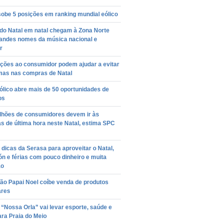
sobe 5 posições em ranking mundial eólico
do Natal em natal chegam à Zona Norte
andes nomes da música nacional e
r
ações ao consumidor podem ajudar a evitar
mas nas compras de Natal
ólico abre mais de 50 oportunidades de
os
ilhões de consumidores devem ir às
 de última hora neste Natal, estima SPC
 dicas da Serasa para aproveitar o Natal,
ón e férias com pouco dinheiro e muita
ão
ão Papai Noel coíbe venda de produtos
ares
 “Nossa Orla” vai levar esporte, saúde e
ara Praia do Meio