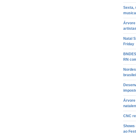
Sexta,
musica
Árvore 
artista
Natal S
Friday
BNDES 
RN com
Nordes
brasile
Desenv
imposto
Árvore 
natale
CNC re
Shows d
ao Fest