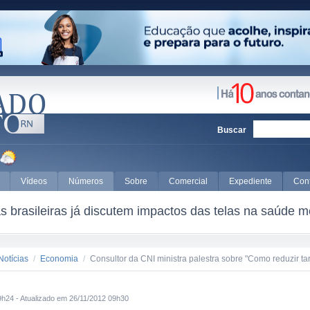
Buscar
Vídeos
Números
Sobre
Comercial
Expediente
Con
 brasileiras já discutem impactos das telas na saúde m
Notícias
/
Economia
/
Consultor da CNI ministra palestra sobre "Como reduzir tari
9h24 - Atualizado em 26/11/2012 09h30