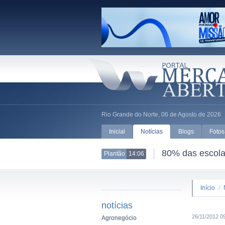
Rio Grande do Norte, 06 de Agosto de 2026
Inicial
Notícias
Blogs
Fotos
80% das escolas
Plantão
14:06
Início
/
notícias
26/11/2012 0
Agronegócio