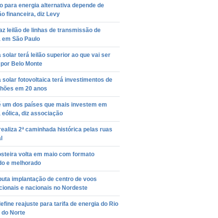
o para energia alternativa depende de
o financeira, diz Levy
az leilão de linhas de transmissão de
a em São Paulo
 solar terá leilão superior ao que vai ser
 por Belo Monte
 solar fotovoltaica terá investimentos de
ilhões em 20 anos
 é um dos países que mais investem em
 eólica, diz associação
ealiza 2ª caminhada histórica pelas ruas
l
osteira volta em maio com formato
do e melhorado
puta implantação de centro de voos
cionais e nacionais no Nordeste
efine reajuste para tarifa de energia do Rio
 do Norte