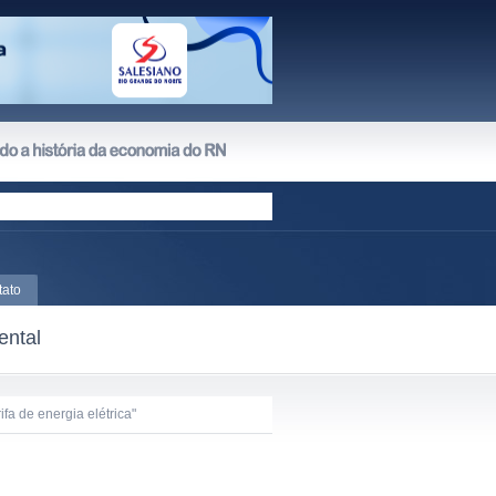
tato
ental
fa de energia elétrica"