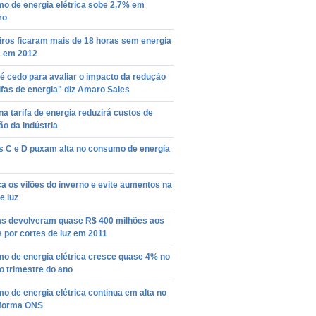
o de energia elétrica sobe 2,7% em
ro
iros ficaram mais de 18 horas sem energia
a em 2012
é cedo para avaliar o impacto da redução
ifas de energia" diz Amaro Sales
a tarifa de energia reduzirá custos de
o da indústria
s C e D puxam alta no consumo de energia
 os vilões do inverno e evite aumentos na
e luz
cas devolveram quase R$ 400 milhões aos
s por cortes de luz em 2011
o de energia elétrica cresce quase 4% no
o trimestre do ano
 de energia elétrica continua em alta no
informa ONS