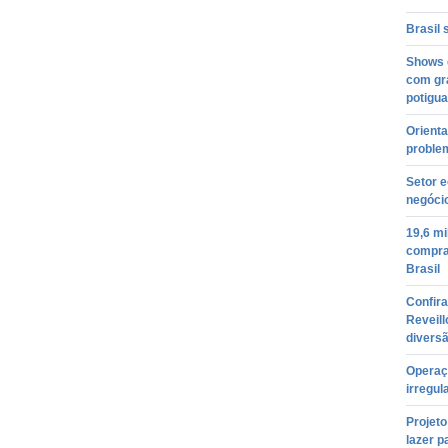
Brasil 
Shows 
com gr
potigua
Orient
proble
Setor e
negóci
19,6 m
compras
Brasil
Confira
Reveill
divers
Operaç
irregul
Projeto
lazer p