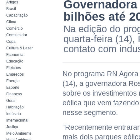
Governadora 
Artigos
Brasil
bilhões até 2
Capacitação
Clima
Na edição do pro
Comércio
Consumidor
quarta-feira (14),
Copa
contato com indus
Cultura & Lazer
Economia
Educação
Eleições
No programa RN Agora d
Empregos
Energia
(14), a governadora Rosa
Esporte
sobre os investimentos 
Finanças
Geral
eólica que vem fazendo 
Habitação
nesse segmento.
Indústria
Internacional
“Recentemente entrara
Justiça
Meio Ambiente
mais dois parques eólic