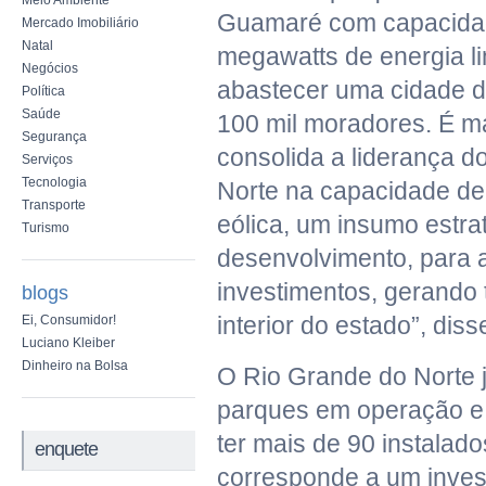
Meio Ambiente
Guamaré com capacidad
Mercado Imobiliário
Natal
megawatts de energia l
Negócios
abastecer uma cidade 
Política
Saúde
100 mil moradores. É 
Segurança
consolida a liderança d
Serviços
Tecnologia
Norte na capacidade de
Transporte
eólica, um insumo estra
Turismo
desenvolvimento, para 
investimentos, gerando 
blogs
interior do estado”, dis
Ei, Consumidor!
Luciano Kleiber
Dinheiro na Bolsa
O Rio Grande do Norte j
parques em operação e
ter mais de 90 instalado
enquete
corresponde a um inves