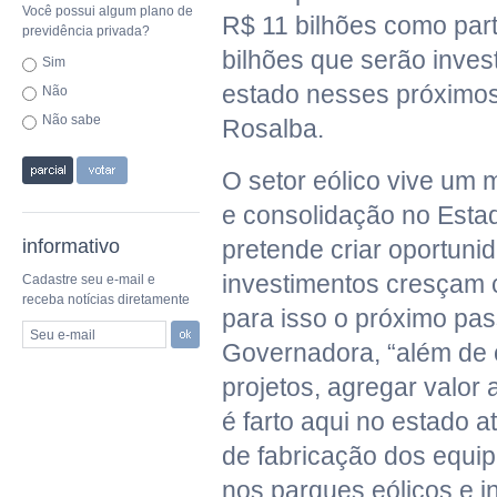
Você possui algum plano de
R$ 11 bilhões como part
previdência privada?
bilhões que serão inves
Sim
estado nesses próximos 
Não
Não sabe
Rosalba.
O setor eólico vive um
e consolidação no Esta
informativo
pretende criar oportuni
investimentos cresçam 
Cadastre seu e-mail e
receba notícias diretamente
para isso o próximo pa
Seu e-mail
Governadora, “além de 
projetos, agregar valor
é farto aqui no estado 
de fabricação dos equ
nos parques eólicos e i