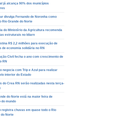
al já alcança 90% dos municípios
ares
ur divulga Fernando de Noronha como
o Rio Grande do Norte
ia do Ministério da Agricultura recomenda
as estruturais no Idiarn
stina R$ 2,2 milhões para execução de
s de economia solidária no RN
ução Civil fecha o ano com crescimento de
no RN
 negocia com Trip e Azul para realizar
elo interior do Estado
s do Crea RN serão realizadas nesta terça-
)
nde do Norte está na maior feira de
o do mundo
 registra chuvas em quase todo o Rio
 do Norte