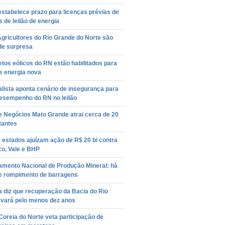
stabelece prazo para licenças prévias de
s de leilão de energia
gricultores do Rio Grande do Norte são
de surpresa
etos eólicos do RN estão habilitados para
de energia nova
lista aponta cenário de insegurança para
desempenho do RN no leilão
e Negócios Mato Grande atrai cerca de 20
itantes
 estados ajuízam ação de R$ 20 bi contra
o, Vale e BHP
amento Nacional de Produção Mineral: há
de rompimento de barragens
a diz que recuperação da Bacia do Rio
evará pelo menos dez anos
Coreia do Norte veta participação de