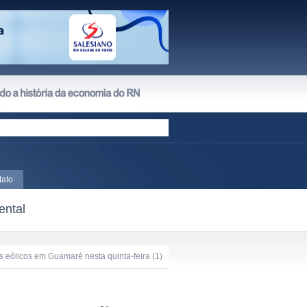
tato
ental
 eólicos em Guamaré nesta quinta-feira (1)