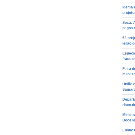
Idema e
projeto
Seca: A
pegos 
53 proj
leilão 
Especia
fraco 
Feira d
mil vis
União e
Samarc
Depart
risco 
Ministr
Doce l
Ebola: 