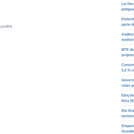
Lei Ger
potigu
Embrat
parte d
ecom/RN
Auditor
melhori
MTE de
projeto
Constr
5,5 % 
Governo
rotas p
Eleiçõe
feira (8
Rio Gra
turism
Emparn
Grande