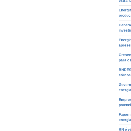
estran
Energi
produç
General
invest
Energi
aprese
Cresce 
para o 
BNDES 
eólico
Govern
energia
Empres
potenci
Fapern
energia
RN é vi