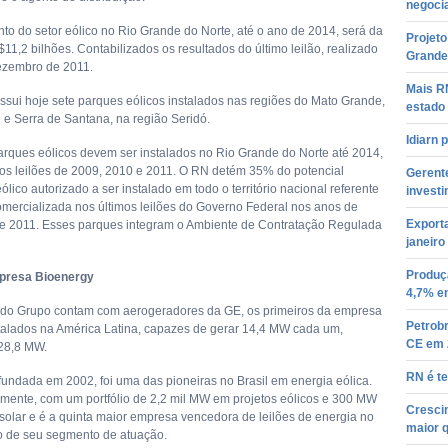
negoci
nto do setor eólico no Rio Grande do Norte, até o ano de 2014, será da
Projet
1,2 bilhões. Contabilizados os resultados do último leilão, realizado
Grande
ezembro de 2011.
Mais RN
ssui hoje sete parques eólicos instalados nas regiões do Mato Grande,
estado 
e e Serra de Santana, na região Seridó.
Idiarn 
arques eólicos devem ser instalados no Rio Grande do Norte até 2014,
aos leilões de 2009, 2010 e 2011. O RN detém 35% do potencial
Gerente
ólico autorizado a ser instalado em todo o território nacional referente
investi
omercializada nos últimos leilões do Governo Federal nos anos de
Export
e 2011. Esses parques integram o Ambiente de Contratação Regulada
janeiro
Produçã
presa Bioenergy
4,7% e
do Grupo contam com aerogeradores da GE, os primeiros da empresa
Petrobr
talados na América Latina, capazes de gerar 14,4 MW cada um,
CE em 
 28,8 MW.
RN é te
 fundada em 2002, foi uma das pioneiras no Brasil em energia eólica.
lmente, com um portfólio de 2,2 mil MW em projetos eólicos e 300 MW
Cresci
solar e é a quinta maior empresa vencedora de leilões de energia no
maior 
ro de seu segmento de atuação.