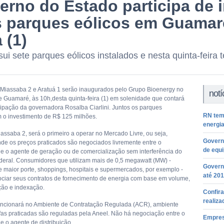
erno do Estado participa de 
s parques eólicos em Guamaré
a (1)
ui sete parques eólicos instalados e nesta quinta-feira 
Miassaba 2 e Aratuá 1 serão inaugurados pelo Grupo Bioenergy no
notí
e Guamaré, às 10h,desta quinta-feira (1) em solenidade que contará
cipação da governadora Rosalba Ciarlini. Juntos os parques
RN tem 
 o investimento de R$ 125 milhões.
energia
assaba 2, será o primeiro a operar no Mercado Livre, ou seja,
Governa
de os preços praticados são negociados livremente entre o
de equ
e o agente de geração ou de comercialização sem interferência do
eral. Consumidores que utilizam mais de 0,5 megawatt (MW) -
Govern
de maior porte, shoppings, hospitais e supermercados, por exemplo -
até 201
iar seus contratos de fornecimento de energia com base em volume,
ção e indexação.
Confira
realiza
funcionará no Ambiente de Contratação Regulada (ACR), ambiente
ifas praticadas são reguladas pela Aneel. Não há negociação entre o
Empres
e o agente de distribuição.