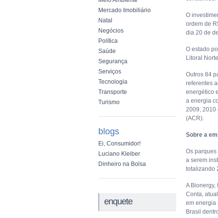
Meio Ambiente
Mercado Imobiliário
O investime
Natal
ordem de R$1
Negócios
dia 20 de d
Política
O estado po
Saúde
Litoral Nort
Segurança
Serviços
Outros 84 p
Tecnologia
referentes 
Transporte
energético e
a energia c
Turismo
2009, 2010 
(ACR).
blogs
Sobre a em
Ei, Consumidor!
Os parques 
Luciano Kleiber
a serem ins
Dinheiro na Bolsa
totalizando
A Bionergy,
Conta, atua
enquete
em energia 
Brasil dent