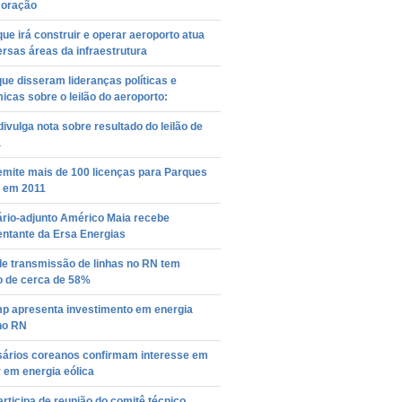
oração
ue irá construir e operar aeroporto atua
rsas áreas da infraestrutura
que disseram lideranças políticas e
cas sobre o leilão do aeroporto:
ivulga nota sobre resultado do leilão de
a
emite mais de 100 licenças para Parques
s em 2011
ário-adjunto Américo Maia recebe
entante da Ersa Energias
de transmissão de linhas no RN tem
o de cerca de 58%
p apresenta investimento em energia
no RN
ários coreanos confirmam interesse em
r em energia eólica
articipa de reunião do comitê técnico