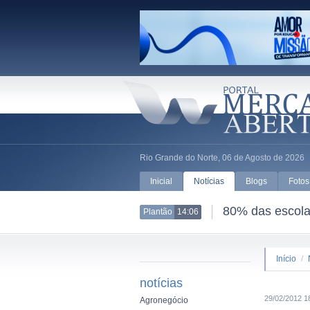
Rio Grande do Norte, 06 de Agosto de 2026
Inicial
Notícias
Blogs
Fotos
80% das escolas
Plantão
14:06
Início
/
notícias
29/02/2012 1
Agronegócio