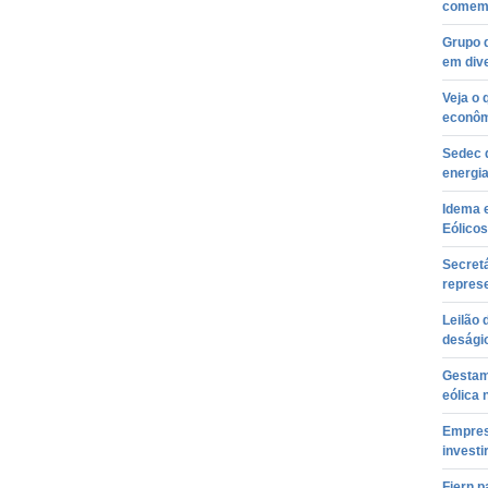
comem
Grupo q
em dive
Veja o 
econômi
Sedec d
energi
Idema 
Eólico
Secret
repres
Leilão 
desági
Gestam
eólica 
Empres
investi
Fiern p