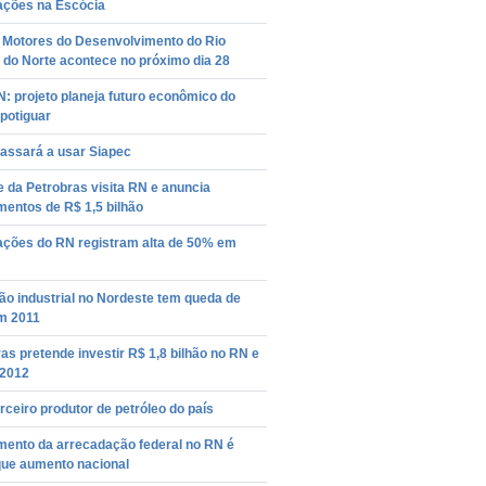
ações na Escócia
o Motores do Desenvolvimento do Rio
 do Norte acontece no próximo dia 28
: projeto planeja futuro econômico do
potiguar
passará a usar Siapec
 da Petrobras visita RN e anuncia
mentos de R$ 1,5 bilhão
ações do RN registram alta de 50% em
o industrial no Nordeste tem queda de
m 2011
as pretende investir R$ 1,8 bilhão no RN e
2012
rceiro produtor de petróleo do país
mento da arrecadação federal no RN é
que aumento nacional