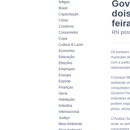
Gov
Artigos
Brasil
doi
Capacitação
feir
Clima
Comércio
RN poss
Consumidor
Copa
Cultura & Lazer
Economia
Os parques 
Educação
município d
com a parti
Eleições
representam
Empregos
Energia
O parque Mi
Esporte
ambiente on
Finanças
consumidor 
Governo Fed
Geral
indústrias 
Habitação
podem negoc
Indústria
preço, dura
Internacional
Justiça
O Aratuá I 
Meio Ambiente
onde as tar
consumidor 