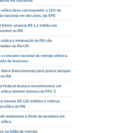
geiros em maratona
a eólica deve corresponder a 11% da
ão nacional em dez anos, diz EPE
 Eletric anuncia R$ 1,2 milhão em
imentos no RN
a eólica e mineração do RN são
ntadas na Rio+20
o consumo nacional de energia elétrica
mês de fevereiro
libera financiamento para quatro parques
s no RN
o Federal destaca investimentos em
 eólica durante balanço do PAC 2
a investe R$ 120 milhões e reforça
al eólico do RN
 dá andamento à Rede de pesquisa em
 eólica
ce no leilão de energia