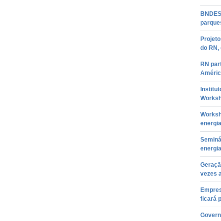
BNDES a
parque
Projeto
do RN, 
RN part
Améric
Institu
Worksh
Worksh
energia
Seminár
energia
Geração
vezes 
Empres
ficará 
Govern