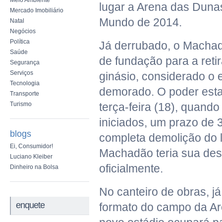
Meio Ambiente
lugar a Arena das Duna
Mercado Imobiliário
Mundo de 2014.
Natal
Negócios
Política
Já derrubado, o Machad
Saúde
de fundação para a reti
Segurança
Serviços
ginásio, considerado o 
Tecnologia
demorado. O poder esta
Transporte
Turismo
terça-feira (18), quando
iniciados, um prazo de 
blogs
completa demolição do l
Ei, Consumidor!
Machadão teria sua de
Luciano Kleiber
oficialmente.
Dinheiro na Bolsa
No canteiro de obras, j
enquete
formato do campo da A