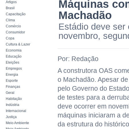
Máquinas co
Artigos
Brasil
Machadão
Capacitação
Clima
Estádio deve ser
Comércio
Consumidor
novembro, segund
Copa
Cultura & Lazer
Economia
Educação
Por: Redação
Eleições
Empregos
A construtora OAS come
Energia
o Machadão. Apesar de
Esporte
Finanças
pelo Governo do Estad
Geral
de testes para a derrub
Habitação
deve ocorrer em novemb
Indústria
Internacional
máquinas iniciaram a de
Justiça
da estrutura do históric
Meio Ambiente