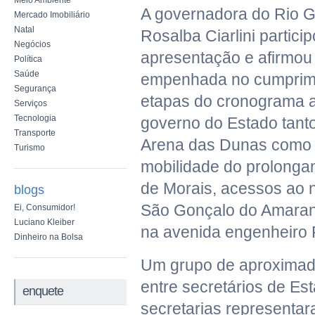
Meio Ambiente
A governadora do Rio G
Mercado Imobiliário
Natal
Rosalba Ciarlini partici
Negócios
apresentação e afirmou
Política
Saúde
empenhada no cumprime
Segurança
etapas do cronograma 
Serviços
Tecnologia
governo do Estado tant
Transporte
Arena das Dunas como 
Turismo
mobilidade do prolonga
de Morais, acessos ao 
blogs
São Gonçalo do Amaran
Ei, Consumidor!
Luciano Kleiber
na avenida engenheiro 
Dinheiro na Bolsa
Um grupo de aproxima
entre secretários de Es
enquete
secretarias representa