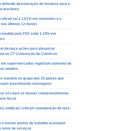
ro defende desoneração de insumos para a
ia brasileira
o oficial vai a 1,01% em novembro e a
 nos últimos 12 meses
ão medida pela FGV sobe 1,19% em
bro
on destaca ações para alavancar
ia na 17ª Convenção do Comércio
 em supermercados registram aumento de
em outubro
 se mantém no grupo dos 10 países que
traem investimento estrangeiro
uros só caem se houver comprometimento
ste fiscal
es sindicais criticam manutenção da taxa
ão e menos postos de trabalho acentuam
o setor de serviços