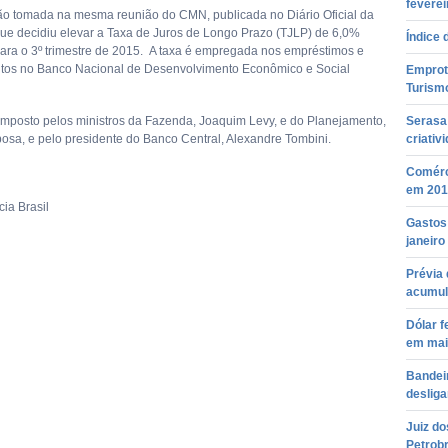
feverei
ão tomada na mesma reunião do CMN, publicada no Diário Oficial da
que decidiu elevar a Taxa de Juros de Longo Prazo (TJLP) de 6,0%
Índice 
ara o 3º trimestre de 2015. A taxa é empregada nos empréstimos e
tos no Banco Nacional de Desenvolvimento Econômico e Social
Emprotu
Turism
posto pelos ministros da Fazenda, Joaquim Levy, e do Planejamento,
Serasa
osa, e pelo presidente do Banco Central, Alexandre Tombini.
criativ
Comérc
em 201
ia Brasil
Gastos 
janeiro
Prévia 
acumul
Dólar f
em mai
Bandeir
desliga
Juiz do
Petrob