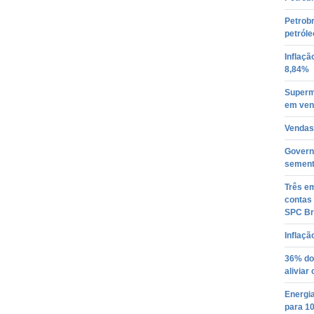
Petrobr
petróle
Inflaçã
8,84%
Superm
em ven
Vendas
Governo
semente
Três em
contas 
SPC Br
Inflaçã
36% do
aliviar
Energia
para 1