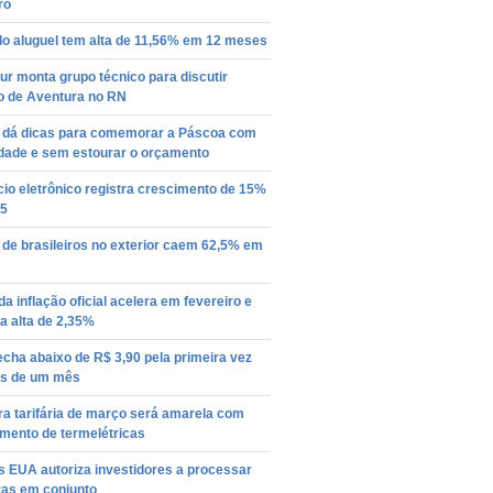
ro
do aluguel tem alta de 11,56% em 12 meses
r monta grupo técnico para discutir
o de Aventura no RN
 dá dicas para comemorar a Páscoa com
idade e sem estourar o orçamento
io eletrônico registra crescimento de 15%
5
de brasileiros no exterior caem 62,5% em
da inflação oficial acelera em fevereiro e
a alta de 2,35%
echa abaixo de R$ 3,90 pela primeira vez
s de um mês
a tarifária de março será amarela com
mento de termelétricas
s EUA autoriza investidores a processar
ras em conjunto