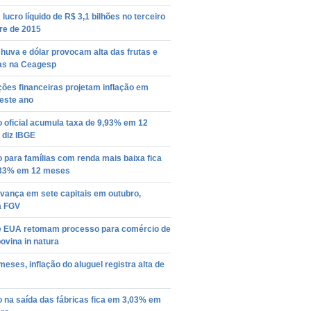
lucro líquido de R$ 3,1 bilhões no terceiro
re de 2015
chuva e dólar provocam alta das frutas e
as na Ceagesp
ições financeiras projetam inflação em
este ano
o oficial acumula taxa de 9,93% em 12
 diz IBGE
o para famílias com renda mais baixa fica
33% em 12 meses
vança em sete capitais em outubro,
a FGV
 e EUA retomam processo para comércio de
ovina in natura
eses, inflação do aluguel registra alta de
o na saída das fábricas fica em 3,03% em