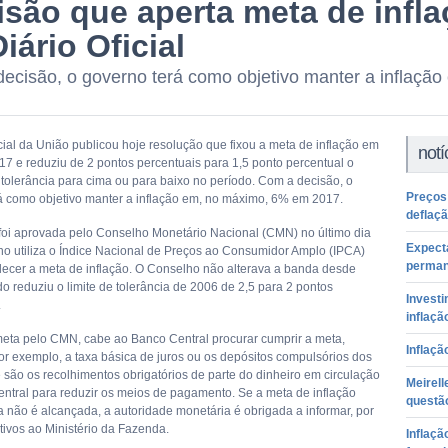
isão que aperta meta de infla
iário Oficial
ecisão, o governo terá como objetivo manter a inflaçã
cial da União publicou hoje resolução que fixou a meta de inflação em
notí
7 e reduziu de 2 pontos percentuais para 1,5 ponto percentual o
e tolerância para cima ou para baixo no período. Com a decisão, o
Preços
á como objetivo manter a inflação em, no máximo, 6% em 2017.
deflaç
oi aprovada pelo Conselho Monetário Nacional (CMN) no último dia
Expect
no utiliza o Índice Nacional de Preços ao Consumidor Amplo (IPCA)
perman
lecer a meta de inflação. O Conselho não alterava a banda desde
o reduziu o limite de tolerância de 2006 de 2,5 para 2 pontos
Invest
.
inflaçã
meta pelo CMN, cabe ao Banco Central procurar cumprir a meta,
Inflaçã
or exemplo, a taxa básica de juros ou os depósitos compulsórios dos
 são os recolhimentos obrigatórios de parte do dinheiro em circulação
Meirell
ntral para reduzir os meios de pagamento. Se a meta de inflação
questão
a não é alcançada, a autoridade monetária é obrigada a informar, por
tivos ao Ministério da Fazenda.
Inflaçã