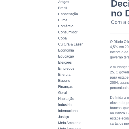
Dec
Artigos
Brasil
no D
Capacitação
Clima
Com a d
Comércio
Consumidor
Copa
O Diário Ofi
Cultura & Lazer
4,5% em 201
Economia
intervalo d
Educação
governo ter
Eleições
A mudança f
Empregos
25. O gover
Energia
para estabe
Esporte
2004, quand
Finanças
percentuais
Geral
Definida a 
Habitação
elevando, p
Indústria
bancos, que
Internacional
ao Banco Ce
Justiça
estabelecid
Meio Ambiente
carta, os mo