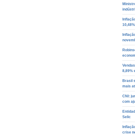
Minist
indústr
Inflaçã
10,48%
Inflaç
novem
Robins
econom
Vendas
8,89% 
Brasil
mais a
CNI: j
com aju
Entidad
Selic
Inflaç
crise n