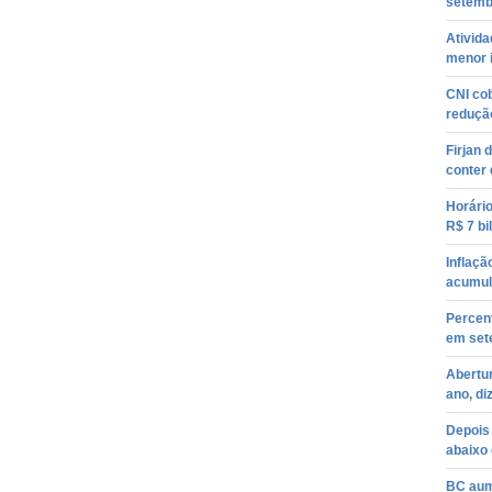
setemb
Ativida
menor 
CNI co
redução
Firjan 
conter
Horári
R$ 7 bi
Inflaçã
acumul
Percent
em set
Abertur
ano, di
Depois 
abaixo 
BC aume