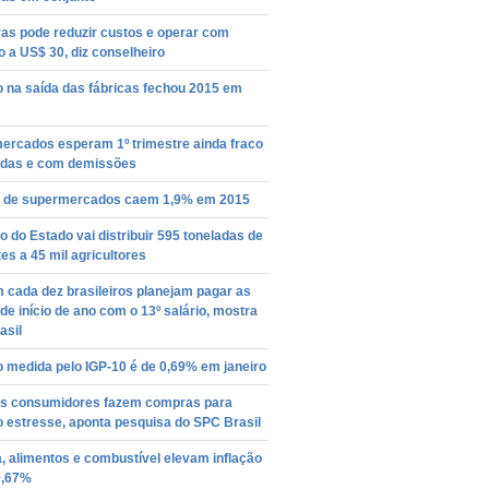
as pode reduzir custos e operar com
o a US$ 30, diz conselheiro
o na saída das fábricas fechou 2015 em
ercados esperam 1º trimestre ainda fraco
das e com demissões
 de supermercados caem 1,9% em 2015
 do Estado vai distribuir 595 toneladas de
s a 45 mil agricultores
 cada dez brasileiros planejam pagar as
de início de ano com o 13º salário, mostra
asil
o medida pelo IGP-10 é de 0,69% em janeiro
s consumidores fazem compras para
 o estresse, aponta pesquisa do SPC Brasil
, alimentos e combustível elevam inflação
0,67%