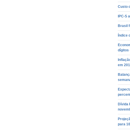
Custo 
IPC-S 
Brasil
Índice 
Economi
dígitos
Inflaçã
em 201
Balança
semana
Expect
percent
Dívida
novem
Projeçã
para 1