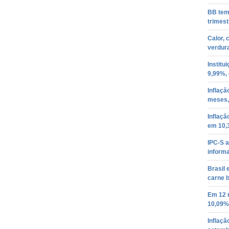
BB tem 
trimest
Calor, 
verdur
Institu
9,99%, 
Inflaçã
meses,
Inflaçã
em 10,
IPC-S a
inform
Brasil
carne b
Em 12 m
10,09%
Inflaçã