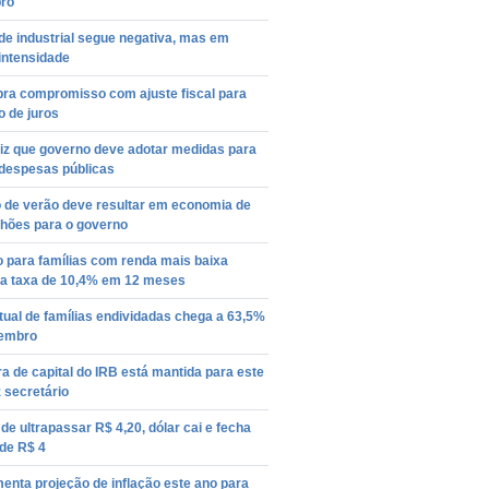
ro
de industrial segue negativa, mas em
intensidade
bra compromisso com ajuste fiscal para
 de juros
diz que governo deve adotar medidas para
 despesas públicas
o de verão deve resultar em economia de
lhões para o governo
o para famílias com renda mais baixa
a taxa de 10,4% em 12 meses
ual de famílias endividadas chega a 63,5%
embro
a de capital do IRB está mantida para este
z secretário
de ultrapassar R$ 4,20, dólar cai e fecha
de R$ 4
nta projeção de inflação este ano para