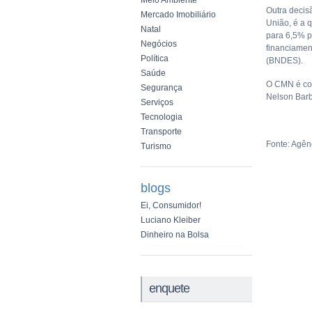
Meio Ambiente
Outra decis
Mercado Imobiliário
União, é a 
Natal
para 6,5% p
Negócios
financiamen
Política
(BNDES).
Saúde
O CMN é com
Segurança
Nelson Barb
Serviços
Tecnologia
Transporte
Fonte: Agênc
Turismo
blogs
Ei, Consumidor!
Luciano Kleiber
Dinheiro na Bolsa
enquete