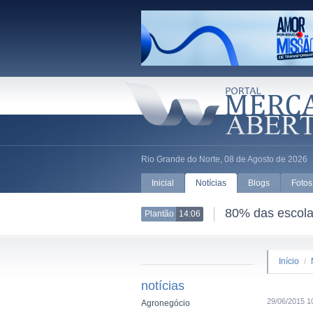
Rio Grande do Norte, 08 de Agosto de 2026
Inicial
Notícias
Blogs
Fotos
80% das escolas
Plantão
14:06
Início
/
notícias
29/06/2015 1
Agronegócio