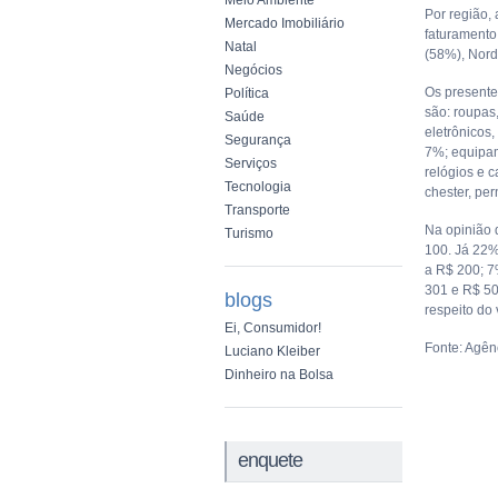
Meio Ambiente
Por região,
Mercado Imobiliário
faturamento
Natal
(58%), Nord
Negócios
Os presente
Política
são: roupas
Saúde
eletrônicos
Segurança
7%; equipam
Serviços
relógios e c
Tecnologia
chester, per
Transporte
Na opinião 
Turismo
100. Já 22%
a R$ 200; 7
301 e R$ 50
blogs
respeito do 
Ei, Consumidor!
Fonte: Agênc
Luciano Kleiber
Dinheiro na Bolsa
enquete