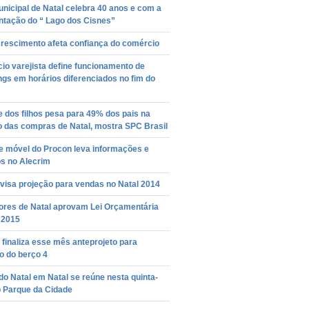
nicipal de Natal celebra 40 anos e com a
ntação do “ Lago dos Cisnes”
crescimento afeta confiança do comércio
o varejista define funcionamento de
gs em horários diferenciados no fim do
 dos filhos pesa para 49% dos pais na
o das compras de Natal, mostra SPC Brasil
e móvel do Procon leva informações e
os no Alecrim
visa projeção para vendas no Natal 2014
ores de Natal aprovam Lei Orçamentária
 2015
finaliza esse mês anteprojeto para
ão do berço 4
o Natal em Natal se reúne nesta quinta-
o Parque da Cidade