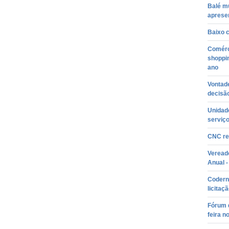
Balé mu
aprese
Baixo 
Comérci
shoppin
ano
Vontade
decisã
Unidad
serviç
CNC re
Veread
Anual -
Codern 
licitaç
Fórum d
feira n