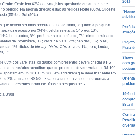
2016
 a Centro-Oeste tem 62% dos varejistas apostando em aumento de
 no período. Na mesma direção estão as regiões Norte (60%), Sudeste
“Nossa
este (55%) e Sul (50%).
ativida
s que devem ser mais procurados neste Natal, segundo a pesquisa,
Prefeit
, sapatos e acessórios (34%); celulares e
smartphones
, 18%;
atraçõe
, 14%; brinquedos, 8%; perfumaria e cosméticos, 7%; eletrodomésticos,
entos de informática, 3%; cesta de Natal, 4%; bebidas, 1%; joias,
Projeto
anetas, 1%; títulos de
blu-ray
, DVDs, CDs e livros, 1%; peru, tender,
Praia d
nil, 1%.
Shows 
de 65% dos varejistas, os gastos com presentes devem chegar a R$
com gr
 dos empresários acreditam que os presentes devem variar de R$ 101
potigua
% apostam em R$ 201 a R$ 300; 4% acreditam que deve ficar entre R$
Orient
0; e 2%, acima de R$ 500. Esta foi a primeira vez que perguntas a
proble
valor de presentes foram incluídas na pesquisa de Natal.
19,6 m
ia Brasil
compras
Brasil
Confira
Reveill
divers