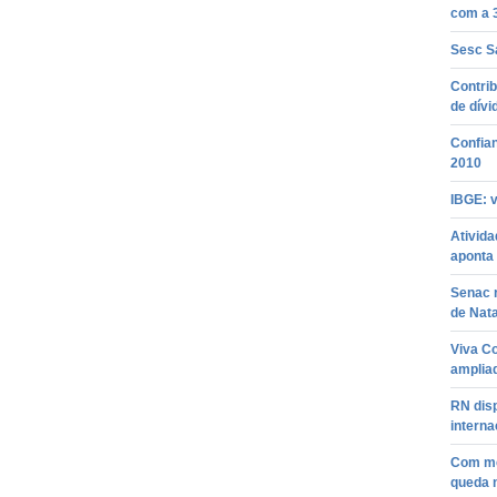
com a 3
Sesc S
Contrib
de dívi
Confia
2010
IBGE: 
Ativida
aponta
Senac r
de Nata
Viva C
amplia
RN dis
interna
Com men
queda 