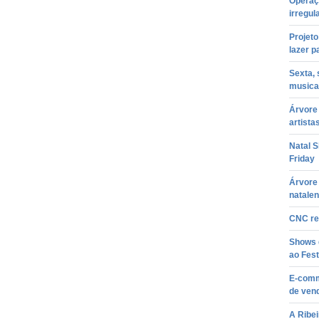
Operaç
irregul
Projeto
lazer p
Sexta,
musica
Árvore 
artista
Natal S
Friday
Árvore 
natale
CNC re
Shows d
ao Fest
E-comm
de vend
A Ribei