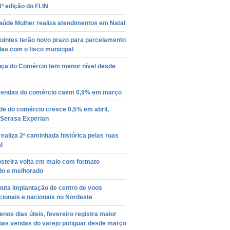
ª edição do FLIN
aúde Mulher realiza atendimentos em Natal
uintes terão novo prazo para parcelamento
das com o fisco municipal
nça do Comércio tem menor nível desde
vendas do comércio caem 0,9% em março
de do comércio cresce 0,5% em abril,
 Serasa Experian
ealiza 2ª caminhada histórica pelas ruas
l
osteira volta em maio com formato
do e melhorado
puta implantação de centro de voos
cionais e nacionais no Nordeste
os dias úteis, fevereiro registra maior
nas vendas do varejo potiguar desde março