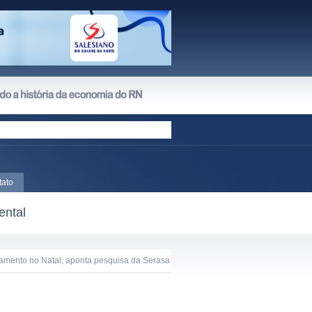
tato
ental
amento no Natal, aponta pesquisa da Serasa