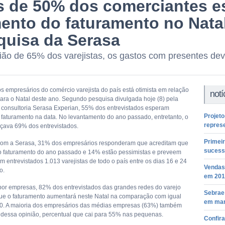
s de 50% dos comerciantes 
ento do faturamento no Natal
quisa da Serasa
ião de 65% dos varejistas, os gastos com presentes de
os empresários do comércio varejista do país está otimista em relação
notí
ara o Natal deste ano. Segundo pesquisa divulgada hoje (8) pela
consultoria Serasa Experian, 55% dos entrevistados esperam
Projeto
faturamento na data. No levantamento do ano passado, entretanto, o
repres
nçava 69% dos entrevistados.
Primei
com a Serasa, 31% dos empresários responderam que acreditam que
sucess
r o faturamento do ano passado e 14% estão pessimistas e preveem
 entrevistados 1.013 varejistas de todo o país entre os dias 16 e 24
Vendas
o.
em 201
por empresas, 82% dos entrevistados das grandes redes do varejo
Sebrae
ue o faturamento aumentará neste Natal na comparação com igual
em ma
0. A maioria dos empresários das médias empresas (63%) também
 dessa opinião, percentual que cai para 55% nas pequenas.
Confir