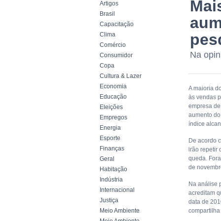
Mai
Artigos
Brasil
aum
Capacitação
pes
Clima
Comércio
Na opin
Consumidor
Copa
Cultura & Lazer
Economia
A maioria d
Educação
às vendas p
empresa de 
Eleições
aumento do 
Empregos
índice alca
Energia
Esporte
De acordo 
Finanças
irão repeti
queda. Foram
Geral
de novembr
Habitação
Indústria
Na análise 
Internacional
acreditam q
Justiça
data de 201
Meio Ambiente
compartilha