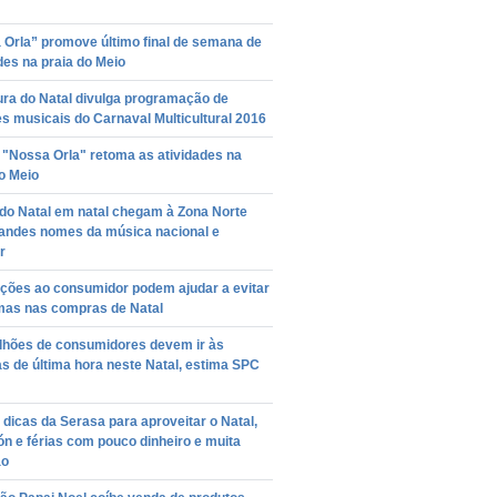
 Orla” promove último final de semana de
des na praia do Meio
ura do Natal divulga programação de
s musicais do Carnaval Multicultural 2016
 "Nossa Orla" retoma as atividades na
o Meio
do Natal em natal chegam à Zona Norte
andes nomes da música nacional e
r
ações ao consumidor podem ajudar a evitar
mas nas compras de Natal
ilhões de consumidores devem ir às
 de última hora neste Natal, estima SPC
 dicas da Serasa para aproveitar o Natal,
ón e férias com pouco dinheiro e muita
ão