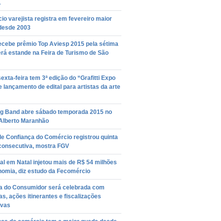
1
o varejista registra em fevereiro maior
desde 2003
ecebe prêmio Top Aviesp 2015 pela sétima
erá estande na Feira de Turismo de São
exta-feira tem 3ª edição do “Grafitti Expo
e lançamento de edital para artistas da arte
ig Band abre sábado temporada 2015 no
 Alberto Maranhão
de Confiança do Comércio registrou quinta
consecutiva, mostra FGV
l em Natal injetou mais de R$ 54 milhões
nomia, diz estudo da Fecomércio
 do Consumidor será celebrada com
as, ações itinerantes e fiscalizações
ivas