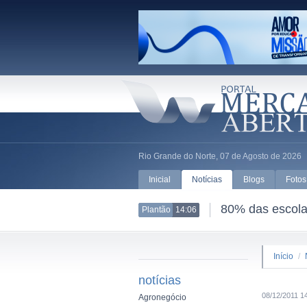
Rio Grande do Norte, 07 de Agosto de 2026
Inicial
Notícias
Blogs
Fotos
80% das escolas
Plantão
14:06
Início
/
notícias
08/12/2011 1
Agronegócio