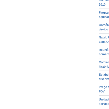
Confia
2010
Fatura
equipa
Comérci
devido 
Natal: 
Zona Oe
Reuniã
comérc
Confia
históri
Estabe
discrim
Preço d
FGV
Unidad
serviço