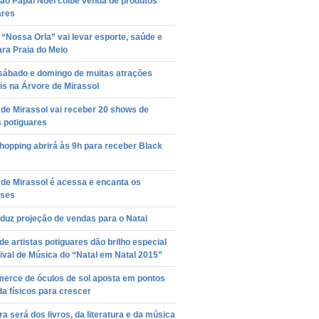
ão Papai Noel coíbe venda de produtos
ares
 “Nossa Orla” vai levar esporte, saúde e
ara Praia do Meio
 sábado e domingo de muitas atrações
is na Árvore de Mirassol
de Mirassol vai receber 20 shows de
s potiguares
hopping abrirá às 9h para receber Black
de Mirassol é acessa e encanta os
nses
duz projeção de vendas para o Natal
e artistas potiguares dão brilho especial
ival de Música do “Natal em Natal 2015”
erce de óculos de sol aposta em pontos
a físicos para crescer
ra será dos livros, da literatura e da música