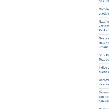
de 201
Comérci
queda 
Natal r
vez e t
Paulo
Nesta s
Natal” 
urbana
SESI B
Teatro
Índice 
queda 
Carnava
na eco
Semana
palestr
ostens