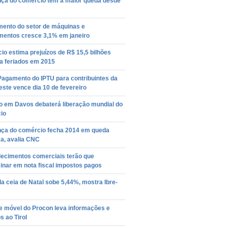
nça do comércio tem a maior queda desde
mento do setor de máquinas e
mentos cresce 3,1% em janeiro
o estima prejuízos de R$ 15,5 bilhões
a feriados em 2015
Pagamento do IPTU para contribuintes da
ste vence dia 10 de fevereiro
o em Davos debaterá liberação mundial do
io
nça do comércio fecha 2014 em queda
ca, avalia CNC
lecimentos comerciais terão que
inar em nota fiscal impostos pagos
a ceia de Natal sobe 5,44%, mostra Ibre-
e móvel do Procon leva informações e
s ao Tirol