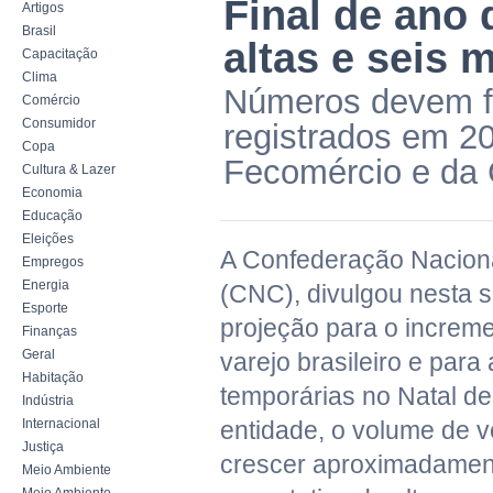
Final de ano
Artigos
Brasil
altas e seis 
Capacitação
Clima
Números devem fi
Comércio
Consumidor
registrados em 2
Copa
Fecomércio e da
Cultura & Lazer
Economia
Educação
Eleições
A Confederação Nacion
Empregos
Energia
(CNC), divulgou nesta 
Esporte
projeção para o increm
Finanças
Geral
varejo brasileiro e para
Habitação
temporárias no Natal d
Indústria
Internacional
entidade, o volume de 
Justiça
crescer aproximadamen
Meio Ambiente