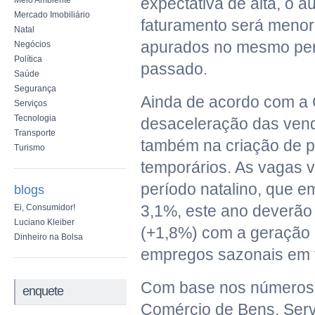
expectativa de alta, o 
Meio Ambiente
Mercado Imobiliário
faturamento será menor
Natal
apurados no mesmo per
Negócios
Política
passado.
Saúde
Segurança
Ainda de acordo com a
Serviços
Tecnologia
desaceleração das venda
Transporte
também na criação de p
Turismo
temporários. As vagas v
período natalino, que 
blogs
3,1%, este ano deverã
Ei, Consumidor!
Luciano Kleiber
(+1,8%) com a geração 
Dinheiro na Bolsa
empregos sazonais em t
Com base nos números,
enquete
Comércio de Bens, Serv