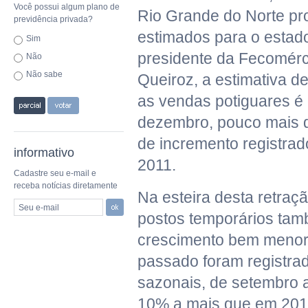
Você possui algum plano de
Rio Grande do Norte pr
previdência privada?
estimados para o estad
Sim
presidente da Fecomérc
Não
Não sabe
Queiroz, a estimativa d
as vendas potiguares 
dezembro, pouco mais 
de incremento registra
informativo
2011.
Cadastre seu e-mail e
receba notícias diretamente
Na esteira desta retraç
Seu e-mail
postos temporários tam
crescimento bem menor
passado foram registrad
sazonais, de setembro
10% a mais que em 2011