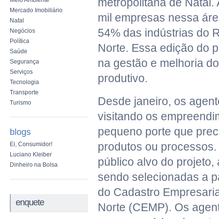
metropolitana de Natal. 
Meio Ambiente
Mercado Imobiliário
mil empresas nessa áre
Natal
54% das indústrias do 
Negócios
Política
Norte. Essa edição do p
Saúde
na gestão e melhoria d
Segurança
Serviços
produtivo.
Tecnologia
Transporte
Desde janeiro, os agent
Turismo
visitando os empreendi
pequeno porte que prec
blogs
produtos ou processos. 
Ei, Consumidor!
Luciano Kleiber
público alvo do projeto
Dinheiro na Bolsa
sendo selecionadas a pa
do Cadastro Empresaria
enquete
Norte (CEMP). Os age