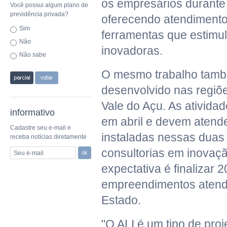
os empresários durante
Você possui algum plano de
previdência privada?
oferecendo atendimento
Sim
ferramentas que estimu
Não
inovadoras.
Não sabe
O mesmo trabalho tam
desenvolvido nas regiõ
Vale do Açu. As ativid
informativo
em abril e devem atende
Cadastre seu e-mail e
instaladas nessas duas
receba notícias diretamente
consultorias em inovaçã
Seu e-mail
expectativa é finalizar 
empreendimentos atend
Estado.
"O ALI é um tipo de proj