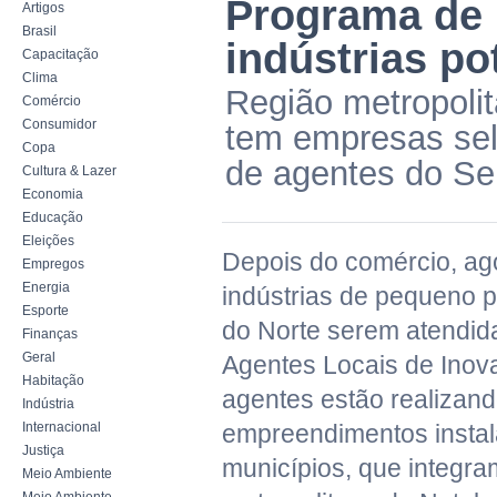
Programa de 
Artigos
Brasil
indústrias po
Capacitação
Clima
Região metropoli
Comércio
Consumidor
tem empresas sel
Copa
de agentes do Se
Cultura & Lazer
Economia
Educação
Eleições
Depois do comércio, ag
Empregos
Energia
indústrias de pequeno 
Esporte
do Norte serem atendida
Finanças
Geral
Agentes Locais de Inov
Habitação
agentes estão realizan
Indústria
Internacional
empreendimentos insta
Justiça
municípios, que integra
Meio Ambiente