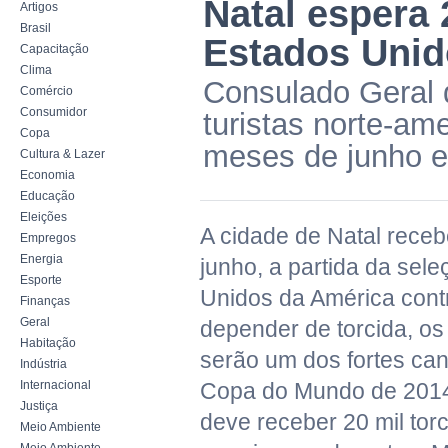
Natal espera 
Artigos
Brasil
Estados Unid
Capacitação
Clima
Consulado Geral 
Comércio
Consumidor
turistas norte-am
Copa
meses de junho e
Cultura & Lazer
Economia
Educação
Eleições
A cidade de Natal receb
Empregos
Energia
junho, a partida da sel
Esporte
Unidos da América cont
Finanças
Geral
depender de torcida, o
Habitação
serão um dos fortes cand
Indústria
Internacional
Copa do Mundo de 2014,
Justiça
deve receber 20 mil tor
Meio Ambiente