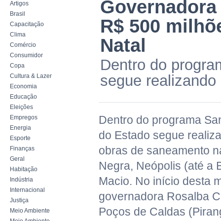
Governadora 
Artigos
Brasil
R$ 500 milhõ
Capacitação
Clima
Natal
Comércio
Consumidor
Dentro do progra
Copa
segue realizando
Cultura & Lazer
Economia
Educação
Eleições
Dentro do programa Sa
Empregos
Energia
do Estado segue realiz
Esporte
obras de saneamento n
Finanças
Geral
Negra, Neópolis (até a
Habitação
Macio. No início desta 
Indústria
Internacional
governadora Rosalba Cia
Justiça
Poços de Caldas (Pirangi
Meio Ambiente