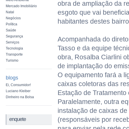
Meio Ambiente
obra de ampliação da re
Mercado Imobiliário
esgoto que vai beneficia
Natal
Negócios
habitantes destes bairro
Política
Saúde
Segurança
Acompanhada do diretor
Serviços
Tasso e da equipe técni
Tecnologia
Transporte
obra, Rosalba Ciarlini 
Turismo
de implantação do emiss
O equipamento fará a li
blogs
caixas coletoras das re
Ei, Consumidor!
Luciano Kleiber
Estação de Tratamento 
Dinheiro na Bolsa
Paralelamente, outra eq
instalação de caixas de
(responsáveis por rece
enquete
para enviar pela rede co