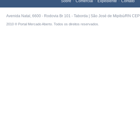
Sobre
Comercial
Expediente
Contato
Avenida Natal, 6600 - Rodovia Br 101 - Taborda | São José de Mipibú/RN CEP 
2010 ® Portal Mercado Aberto. Todos os direitos reservados.