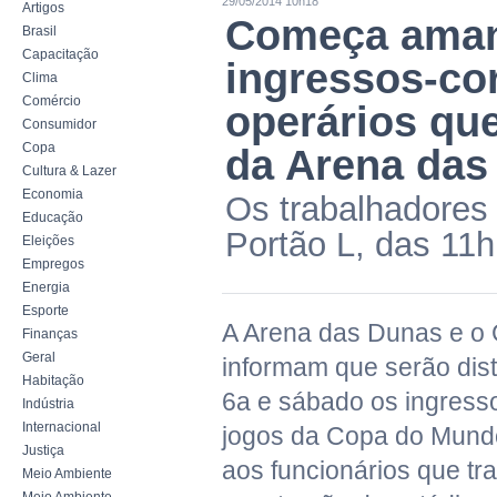
29/05/2014 10h18
Artigos
Começa amanh
Brasil
Capacitação
ingressos-co
Clima
Comércio
operários qu
Consumidor
Copa
da Arena das
Cultura & Lazer
Economia
Os trabalhadores 
Educação
Portão L, das 11h
Eleições
Empregos
Energia
Esporte
A Arena das Dunas e o
Finanças
Geral
informam que serão dist
Habitação
6a e sábado os ingresso
Indústria
Internacional
jogos da Copa do Mundo
Justiça
aos funcionários que tr
Meio Ambiente