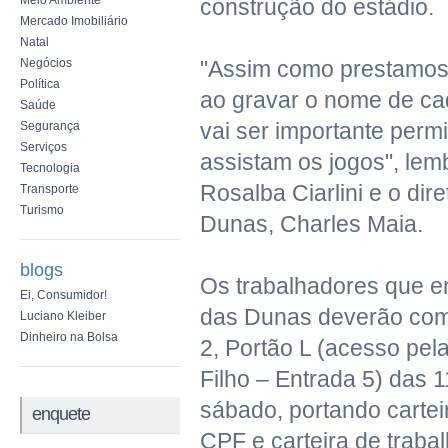
Meio Ambiente
construção do estádio.
Mercado Imobiliário
Natal
Negócios
"Assim como prestam
Política
ao gravar o nome de c
Saúde
vai ser importante permi
Segurança
Serviços
assistam os jogos", le
Tecnologia
Rosalba Ciarlini e o dir
Transporte
Turismo
Dunas, Charles Maia.
blogs
Os trabalhadores que e
Ei, Consumidor!
das Dunas deverão comp
Luciano Kleiber
Dinheiro na Bolsa
2, Portão L (acesso pel
Filho – Entrada 5) das 
sábado, portando cartei
enquete
CPF e carteira de trab