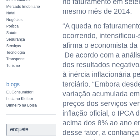
no faturamento em sete
Meio Ambiente
Mercado Imobiliário
mesmo mês de 2014.
Natal
Negócios
“A queda no faturamento
Política
Saúde
ocorrendo, intensificou
Segurança
afirma o economista da
Serviços
Tecnologia
De acordo com a anális
Transporte
dos resultados negativo
Turismo
à inércia inflacionária 
terciário. “Embora desd
blogs
variação acumulada em
Ei, Consumidor!
Luciano Kleiber
preços dos serviços ve
Dinheiro na Bolsa
inflação oficial, o IPCA
acima dos 8% ao ano e
enquete
desse fator, a confiança