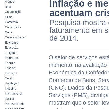
Inflação e m
Artigos
Brasil
acentuam cris
Capacitação
Clima
Pesquisa mostra 
Comércio
Consumidor
faturamento em 
Copa
de 2014.
Cultura & Lazer
Economia
Educação
Eleições
O setor de serviços está
Empregos
Energia
momento, na avaliação 
Esporte
Econômica da Confeder
Finanças
Geral
Comércio de Bens, Serv
Habitação
(CNC). Dados da Pesqu
Indústria
Internacional
Serviços (PMS), divulg
Justiça
mostram que o setor te
Meio Ambiente