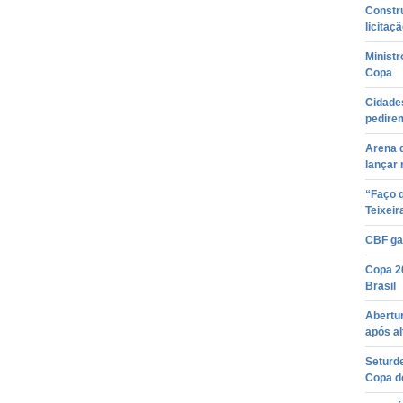
Constr
licitaç
Ministr
Copa
Cidade
pedire
Arena d
lançar 
“Faço q
Teixei
CBF ga
Copa 2
Brasil
Abertur
após al
Seturd
Copa d