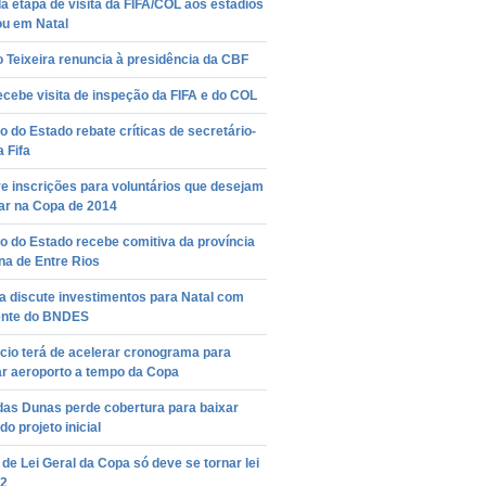
 etapa de visita da FIFA/COL aos estádios
ou em Natal
 Teixeira renuncia à presidência da CBF
ecebe visita de inspeção da FIFA e do COL
 do Estado rebate críticas de secretário-
a Fifa
re inscrições para voluntários que desejam
ar na Copa de 2014
o do Estado recebe comitiva da província
na de Entre Rios
ta discute investimentos para Natal com
ente do BNDES
cio terá de acelerar cronograma para
ar aeroporto a tempo da Copa
das Dunas perde cobertura para baixar
do projeto inicial
 de Lei Geral da Copa só deve se tornar lei
2