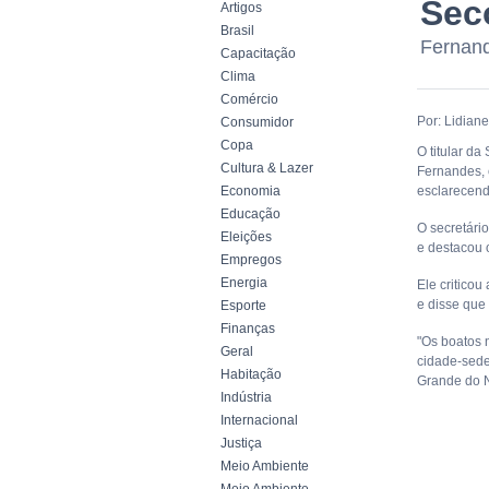
Sec
Artigos
Brasil
Fernand
Capacitação
Clima
Comércio
Por: Lidiane
Consumidor
Copa
O titular d
Cultura & Lazer
Fernandes, 
Economia
esclarecend
Educação
O secretári
Eleições
e destacou 
Empregos
Energia
Ele critico
e disse que
Esporte
Finanças
"Os boatos 
Geral
cidade-sede
Habitação
Grande do N
Indústria
Internacional
Justiça
Meio Ambiente