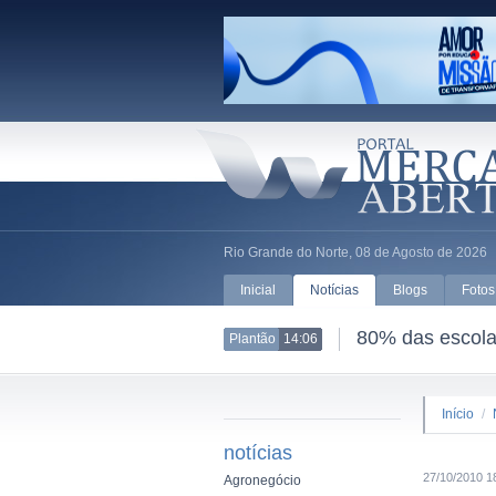
Rio Grande do Norte, 08 de Agosto de 2026
Inicial
Notícias
Blogs
Fotos
80% das escolas
Plantão
14:06
Início
/
notícias
27/10/2010 1
Agronegócio