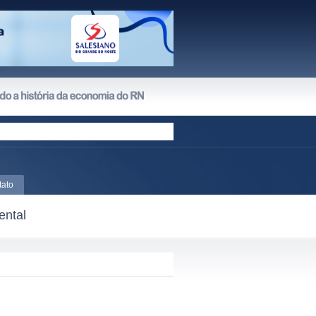
tato
ental