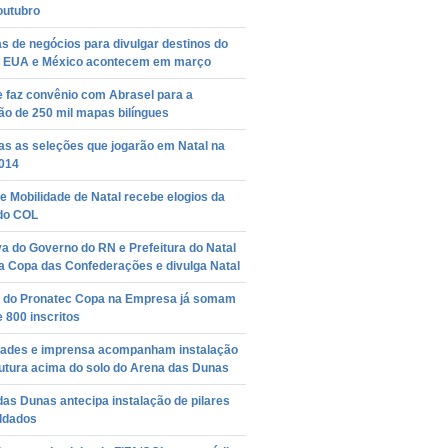
outubro
 de negócios para divulgar destinos do
 EUA e México acontecem em março
e faz convênio com Abrasel para a
ão de 250 mil mapas bilíngues
as as seleções que jogarão em Natal na
014
e Mobilidade de Natal recebe elogios da
 do COL
a do Governo do RN e Prefeitura do Natal
a Copa das Confederações e divulga Natal
 do Pronatec Copa na Empresa já somam
 800 inscritos
dades e imprensa acompanham instalação
rutura acima do solo do Arena das Dunas
as Dunas antecipa instalação de pilares
ldados