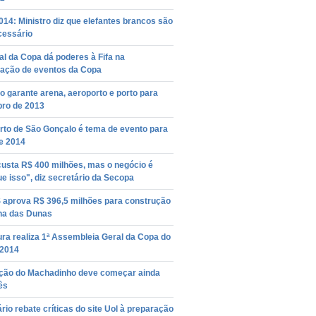
14: Ministro diz que elefantes brancos são
cessário
al da Copa dá poderes à Fifa na
zação de eventos da Copa
 garante arena, aeroporto e porto para
ro de 2013
rto de São Gonçalo é tema de evento para
e 2014
custa R$ 400 milhões, mas o negócio é
e isso", diz secretário da Secopa
aprova R$ 396,5 milhões para construção
na das Dunas
ura realiza 1ª Assembleia Geral da Copa do
2014
ção do Machadinho deve começar ainda
ês
rio rebate críticas do site Uol à preparação