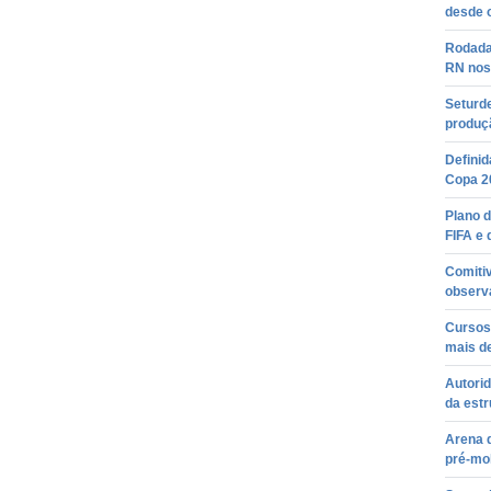
desde 
Rodadas
RN nos
Seturd
produç
Definid
Copa 2
Plano d
FIFA e
Comitiv
observ
Cursos
mais de
Autori
da est
Arena d
pré-mo