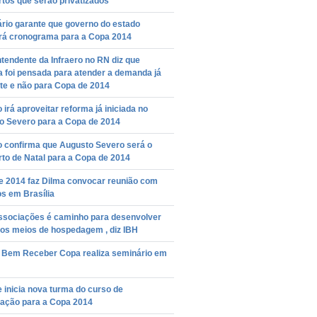
tos que serão privatizados
rio garante que governo do estado
rá cronograma para a Copa 2014
tendente da Infraero no RN diz que
 foi pensada para atender a demanda já
te e não para Copa de 2014
o irá aproveitar reforma já iniciada no
o Severo para a Copa de 2014
o confirma que Augusto Severo será o
to de Natal para a Copa de 2014
e 2014 faz Dilma convocar reunião com
os em Brasília
associações é caminho para desenvolver
os meios de hospedagem , diz IBH
o Bem Receber Copa realiza seminário em
 inicia nova turma do curso de
tação para a Copa 2014