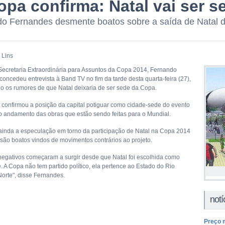
opa confirma: Natal vai ser 
o Fernandes desmente boatos sobre a saída de Natal 
 Lins
a Secretaria Extraordinária para Assuntos da Copa 2014, Fernando
concedeu entrevista à Band TV no fim da tarde desta quarta-feira (27),
o os rumores de que Natal deixaria de ser sede da Copa.
o confirmou a posição da capital potiguar como cidade-sede do evento
o andamento das obras que estão sendo feitas para o Mundial.
u ainda a especulação em torno da participação de Natal na Copa 2014
 são boatos vindos de movimentos contrários ao projeto.
negativos começaram a surgir desde que Natal foi escolhida como
. A Copa não tem partido político, ela pertence ao Estado do Rio
orte", disse Fernandes.
notí
Preço 