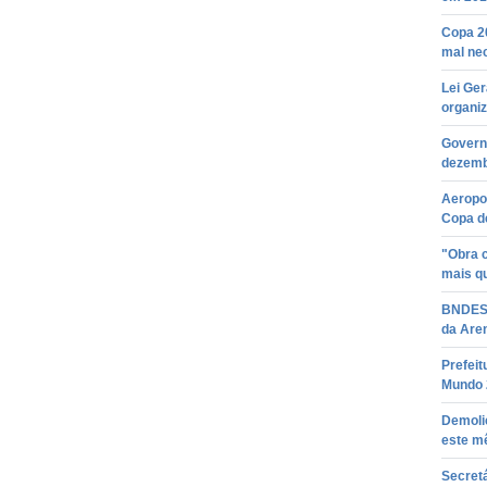
Copa 20
mal ne
Lei Ger
organi
Governo
dezemb
Aeropo
Copa d
"Obra 
mais qu
BNDES 
da Are
Prefeit
Mundo 
Demoli
este m
Secretá