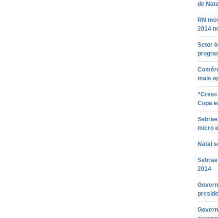
de Nata
RN mos
2014 no
Setor b
progra
Comérci
mais o
“Cresc
Copa em
Sebrae
micro 
Natal s
Sebrae
2014
Govern
presid
Govern