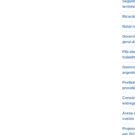
Segunda
termin
Ricardo
Natal r
Governo
geral d
Fifa ab
trabalh
Govern
argenti
Preifei
presid
Consór
entreg
Arena 
custos 
Projeto
em 201