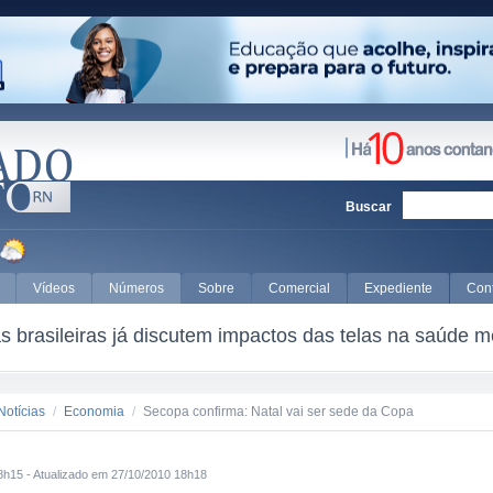
Buscar
Vídeos
Números
Sobre
Comercial
Expediente
Con
 brasileiras já discutem impactos das telas na saúde m
Notícias
/
Economia
/
Secopa confirma: Natal vai ser sede da Copa
8h15 - Atualizado em 27/10/2010 18h18