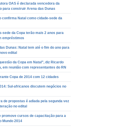
utora OAS é declarada vencedora da
ão para construir Arena das Dunas
o confirma Natal como cidade-sede da
s-sede da Copa terão mais 2 anos para
m empréstimos
as Dunas: Natal tem até o fim do ano para
novo edital
uestão da Copa em Natal”, diz Ricardo
ra, em reunião com representantes do RN
rante Copa de 2014 com 12 cidades
014: Sul-africanos discutem negócios no
a de propostas é adiada pela segunda vez
teração no edital
e promove cursos de capacitação para a
o Mundo 2014