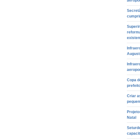
aeropor
Secretá
cumpri
Superin
reforma
existen
Infraer
August
Infraer
aeropor
Copa d
prefeit
Criar 
pequen
Projet
Natal
Seturde
capaci