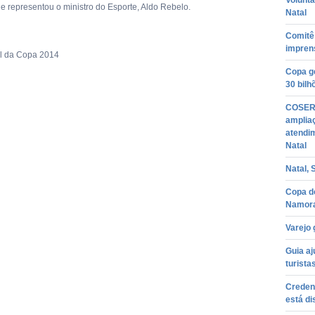
Voluntá
e representou o ministro do Esporte, Aldo Rebelo.
Natal
Comitê
imprens
al da Copa 2014
Copa ge
30 bilh
COSERN
ampliaç
atendi
Natal
Natal, 
Copa d
Namor
Varejo
Guia aj
turista
Creden
está di