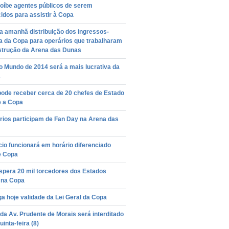
oíbe agentes públicos de serem
idos para assistir à Copa
 amanhã distribuição dos ingressos-
a da Copa para operários que trabalharam
strução da Arena das Dunas
 Mundo de 2014 será a mais lucrativa da
a
pode receber cerca de 20 chefes de Estado
e a Copa
rios participam de Fan Day na Arena das
io funcionará em horário diferenciado
e Copa
spera 20 mil torcedores dos Estados
 na Copa
ga hoje validade da Lei Geral da Copa
da Av. Prudente de Morais será interditado
uinta-feira (8)