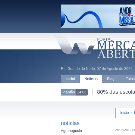
Rio Grande do Norte, 07 de Agosto de 2026
Inicial
Notícias
Blogs
Fotos
80% das escolas
Plantão
14:06
Início
/
notícias
28/05/2012 0
Agronegócio