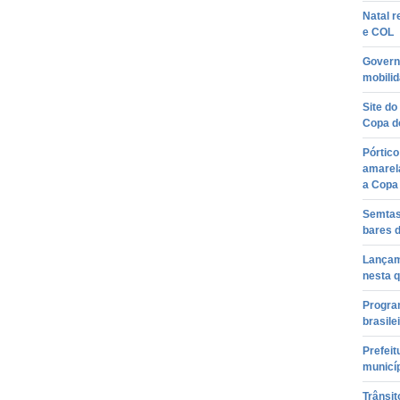
Natal r
e COL
Governo
mobilid
Site do
Copa do
Pórtico
amarela
a Copa
Semtas 
bares 
Lançam
nesta q
Program
brasile
Prefeit
municí
Trânsi