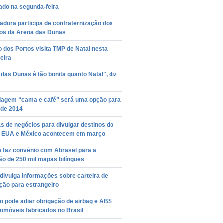
tado na segunda-feira
dora participa de confraternização dos
ios da Arena das Dunas
o dos Portos visita TMP de Natal nesta
feira
das Dunas é tão bonita quanto Natal", diz
agem “cama e café” será uma opção para
 de 2014
 de negócios para divulgar destinos do
 EUA e México acontecem em março
e faz convênio com Abrasel para a
ão de 250 mil mapas bilíngues
divulga informações sobre carteira de
ação para estrangeiro
o pode adiar obrigação de airbag e ABS
omóveis fabricados no Brasil