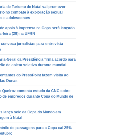
ria de Turismo de Natal vai promover
rio no combate à exploração sexual
as e adolescentes
 de apoio à imprensa na Copa será lançado
a-feira (29) na UFRN
convoca jornalistas para entrevista
a
ria-Geral da Presidência firma acordo para
ção de coleta seletiva durante mundial
ntantes do PressPoint fazem visita ao
das Dunas
o Queiroz comenta estudo da CNC sobre
o de empregos durante Copa do Mundo de
os lança selo da Copa do Mundo em
gem à Natal
médio de passagens para a Copa cai 25%
outubro