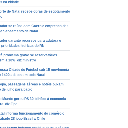
s na cidade
orte de Natal recebe obras de esgotamento
io
ador se reúne com Caern e empresas das
de Saneamento de Natal
ador garante recursos para adutora e
á prioridades hídricas do RN
rá problema grave se reservatórios
m a 10%, diz ministro
ossa Cidade de Futebol sub-15 movimenta
 1400 atletas em toda Natal
opa, passagens aéreas e hotéis puxam
o de julho para baixo
o Mundo gerou R$ 30 bilhões à economia
ra, diz Fipe
tal informa funcionamento do comércio
ábado 28 jogo Brasil x Chile