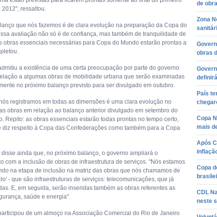
ma estão previstas para ficarem prontas somente ao final do primeiro
de obra
 2012", ressaltou.
Zona N
alanço que nós fazemos é de clara evolução na preparação da Copa do
sanitár
ssa avaliação não só é de confiança, mas também de tranquilidade de
s obras essenciais necessárias para Copa do Mundo estarão prontas a
Govern
pletou.
obras 
dmitiu a existência de uma certa preocupação por parte do governo
Govern
relação a algumas obras de mobilidade urbana que serão examinadas
definir
mente no próximo balanço previsto para ser divulgado em outubro.
País te
nós registramos em todas as dimensões é uma clara evolução no
chegare
as obras em relação ao balanço anterior divulgado em setembro do
Copa N
. Repito: as obras essenciais estarão todas prontas no tempo certo,
mais de
e diz respeito à Copa das Confederações como também para a Copa
Após C
inflaçã
o disse ainda que, no próximo balanço, o governo ampliará o
o com a inclusão de obras de infraestrutura de serviços. "Nós estamos
Copa d
ndo na etapa de inclusão na matriz das obras que nós chamamos de
brasilei
lo' - que são infraestruturas de serviços: telecomunicações, que já
idas. E, em seguida, serão inseridas também as obras referentes as
CDL Na
gurança, saúde e energia".
neste s
articipou de um almoço na Associação Comercial do Rio de Janeiro