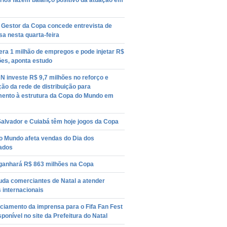
rios fazem balanço positivo da atuação em
 Gestor da Copa concede entrevista de
a nesta quarta-feira
ra 1 milhão de empregos e pode injetar R$
ões, aponta estudo
 investe R$ 9,7 milhões no reforço e
ão da rede de distribuição para
mento à estrutura da Copa do Mundo em
Salvador e Cuiabá têm hoje jogos da Copa
o Mundo afeta vendas do Dia dos
ados
 ganhará R$ 863 milhões na Copa
uda comerciantes de Natal a atender
s internacionais
ciamento da imprensa para o Fifa Fan Fest
sponível no site da Prefeitura do Natal