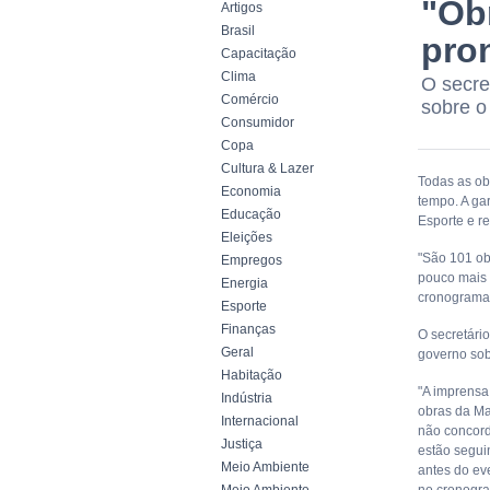
"Ob
Artigos
Brasil
pron
Capacitação
Clima
O secre
Comércio
sobre o
Consumidor
Copa
Cultura & Lazer
Todas as ob
Economia
tempo. A gar
Educação
Esporte e r
Eleições
"São 101 ob
Empregos
pouco mais 
Energia
cronograma"
Esporte
Finanças
O secretário
Geral
governo sob
Habitação
"A imprensa
Indústria
obras da Ma
Internacional
não concord
Justiça
estão segui
Meio Ambiente
antes do ev