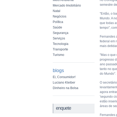
Meio Ambiente
no cronogra
semestre de
Mercado Imobiliário
Natal
"Então, o b
Negócios
Mundo. A no
Política
que todas a
Saúde
tempo", com
Segurança
Fernandes a
Serviços
federal em 
Tecnologia
mais detida
Transporte
Turismo
"Mas o que 
progresso d
ano passado
tanto no qu
blogs
do Mundo".
Ei, Consumidor!
Luciano Kleiber
O secretári
levantament
Dinheiro na Bolsa
agora entra
'segundo cic
estão inser
áreas de se
enquete
Fernandes p