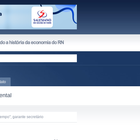
tato
ental
empo", garante secretário