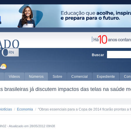
Buscar
Vídeos
Números
Sobre
Comercial
Expediente
Con
 brasileiras já discutem impactos das telas na saúde m
Notícias
/
Economia
/
"Obras essenciais para a Copa de 2014 ficarão prontas a t
9h02 - Atualizado em 28/05/2012 09h08