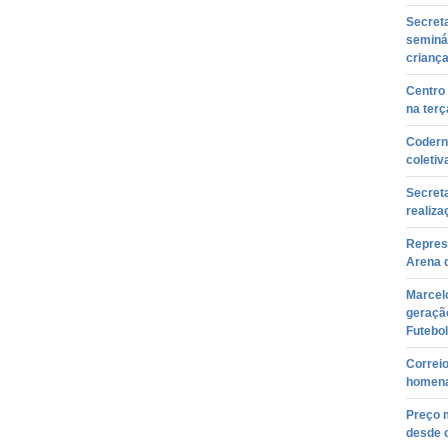
Secreta
seminá
crianç
Centro
na terç
Codern 
coletiv
Secreta
realiza
Represe
Arena 
Marcel
geraçã
Futebol
Correi
homena
Preço 
desde 