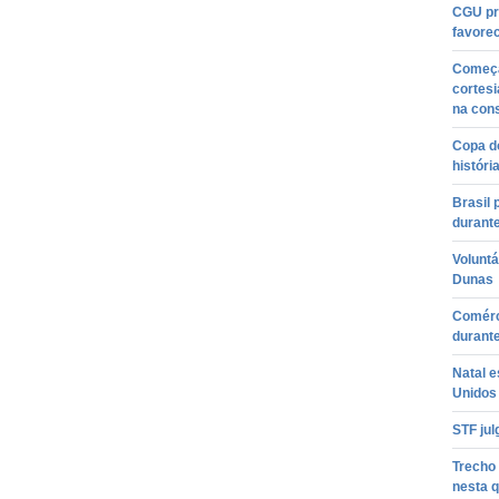
CGU pr
favorec
Começa
cortesi
na con
Copa do
históri
Brasil 
durant
Voluntá
Dunas
Comérc
durant
Natal e
Unidos
STF jul
Trecho 
nesta q