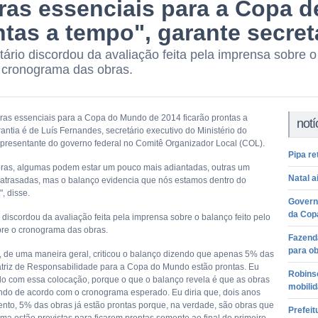
ras essenciais para a Copa de
tas a tempo", garante secret
tário discordou da avaliação feita pela imprensa sobre o
 cronograma das obras.
ras essenciais para a Copa do Mundo de 2014 ficarão prontas a
notí
antia é de Luís Fernandes, secretário executivo do Ministério do
epresentante do governo federal no Comitê Organizador Local (COL).
Pipa r
ras, algumas podem estar um pouco mais adiantadas, outras um
Natal a
atrasadas, mas o balanço evidencia que nós estamos dentro do
, disse.
Governo
da Cop
 discordou da avaliação feita pela imprensa sobre o balanço feito pelo
re o cronograma das obras.
Fazend
para o
, de uma maneira geral, criticou o balanço dizendo que apenas 5% das
triz de Responsabilidade para a Copa do Mundo estão prontas. Eu
Robins
o com essa colocação, porque o que o balanço revela é que as obras
mobilid
ndo de acordo com o cronograma esperado. Eu diria que, dois anos
ento, 5% das obras já estão prontas porque, na verdade, são obras que
Prefeit