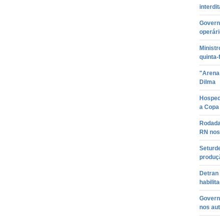
interdi
Governa
operár
Ministr
quinta-
"Arena 
Dilma
Hosped
a Copa
Rodadas
RN nos
Seturd
produç
Detran 
habilit
Govern
nos aut