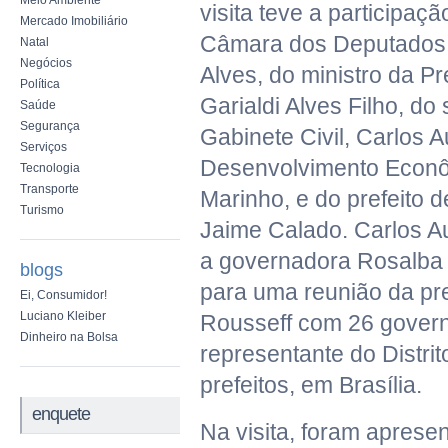
Meio Ambiente
visita teve a participaç
Mercado Imobiliário
Câmara dos Deputados,
Natal
Negócios
Alves, do ministro da Pr
Política
Garialdi Alves Filho, do
Saúde
Segurança
Gabinete Civil, Carlos Au
Serviços
Desenvolvimento Econô
Tecnologia
Transporte
Marinho, e do prefeito 
Turismo
Jaime Calado. Carlos A
a governadora Rosalba 
blogs
para uma reunião da pr
Ei, Consumidor!
Luciano Kleiber
Rousseff com 26 gover
Dinheiro na Bolsa
representante do Distrit
prefeitos, em Brasília.
enquete
Na visita, foram aprese