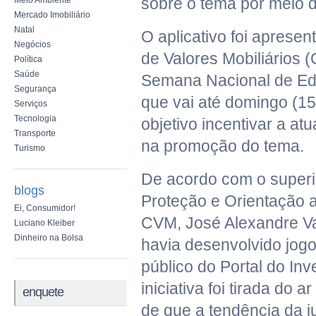
sobre o tema por meio d
Meio Ambiente
Mercado Imobiliário
Natal
O aplicativo foi aprese
Negócios
de Valores Mobiliários 
Política
Saúde
Semana Nacional de Ed
Segurança
que vai até domingo (1
Serviços
Tecnologia
objetivo incentivar a a
Transporte
na promoção do tema.
Turismo
De acordo com o superi
blogs
Proteção e Orientação a
Ei, Consumidor!
CVM, José Alexandre Va
Luciano Kleiber
Dinheiro na Bolsa
havia desenvolvido jogo
público do Portal do Inv
iniciativa foi tirada do 
enquete
de que a tendência da j