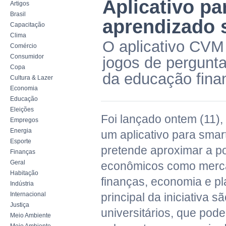
Aplicativo p
Artigos
Brasil
aprendizado 
Capacitação
Clima
O aplicativo CVM
Comércio
Consumidor
jogos de pergunt
Copa
da educação fina
Cultura & Lazer
Economia
Educação
Eleições
Foi lançado ontem (11),
Empregos
Energia
um aplicativo para sma
Esporte
pretende aproximar a p
Finanças
Geral
econômicos como merca
Habitação
finanças, economia e p
Indústria
Internacional
principal da iniciativa s
Justiça
universitários, que pod
Meio Ambiente