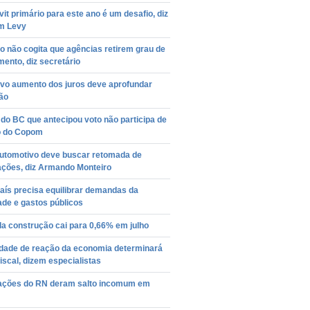
it primário para este ano é um desafio, diz
m Levy
 não cogita que agências retirem grau de
mento, diz secretário
ovo aumento dos juros deve aprofundar
ão
 do BC que antecipou voto não participa de
o do Copom
automotivo deve buscar retomada de
ações, diz Armando Monteiro
aís precisa equilibrar demandas da
de e gastos públicos
a construção cai para 0,66% em julho
dade de reação da economia determinará
fiscal, dizem especialistas
ações do RN deram salto incomum em