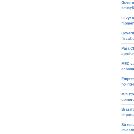
Governa
situaçã
Levy: 
momen
Govern
fiscal, 
Para CN
aprofu
MEC va
econom
Empres
no inte
Ministr
comerc
Brasil 
import
Só resu
investi