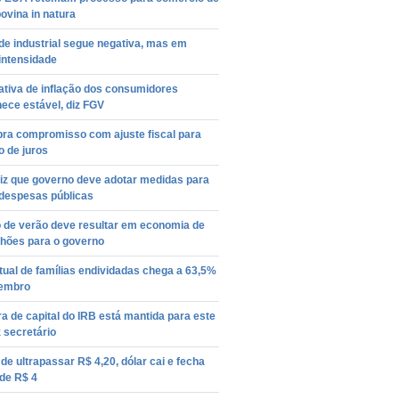
ovina in natura
de industrial segue negativa, mas em
intensidade
ativa de inflação dos consumidores
ece estável, diz FGV
bra compromisso com ajuste fiscal para
 de juros
diz que governo deve adotar medidas para
 despesas públicas
o de verão deve resultar em economia de
lhões para o governo
ual de famílias endividadas chega a 63,5%
embro
a de capital do IRB está mantida para este
z secretário
de ultrapassar R$ 4,20, dólar cai e fecha
de R$ 4