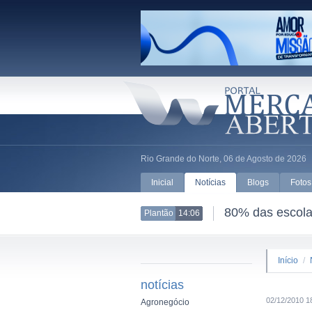
Rio Grande do Norte, 06 de Agosto de 2026
Inicial
Notícias
Blogs
Fotos
80% das escolas
Plantão
14:06
Início
/
notícias
02/12/2010 1
Agronegócio