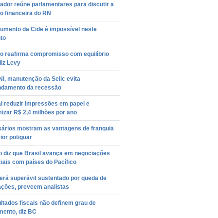
dor reúne parlamentares para discutir a
o financeira do RN
aumento da Cide é impossível neste
to
o reafirma compromisso com equilíbrio
diz Levy
I, manutenção da Selic evita
ndamento da recessão
i reduzir impressões em papel e
izar R$ 2,4 milhões por ano
ários mostram as vantagens de franquia
rior potiguar
o diz que Brasil avança em negociações
iais com países do Pacífico
terá superávit sustentado por queda de
ações, preveem analistas
ltados fiscais não definem grau de
mento, diz BC