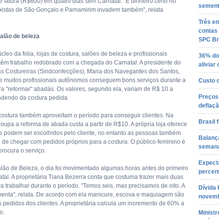
le fatura (R$600) em quatro dias sem Carnatal. "É dinheiro certo no
semente
axistas de São Gonçalo e Parnamirim invadem também", relata
Três em
contas 
alão de beleza
SPC Br
leo da folia, lojas de costura, salões de beleza e profissionais
36% do
êm trabalho redobrado com a chegada do Carnatal. A presidente do
aliviar
as Costureiras (Sindconfecções), Maria dos Navegantes dos Santos,
 muitos profissionais autônomos conseguem bons serviços durante a
Custo 
ra "reformar" abadás. Os valores, segundo ela, variam de R$ 10 a
Preços
dendo da costura pedida.
deflaç
 costura também aproveitam o período para conseguir clientes. Na
Brasil
oupa a reforma de abada custa a partir de R$10. A própria loja oferece
 podem ser escolhidos pelo cliente, no entanto as pessoas também
Balança
 de chegar com pedidos próprios para a costura. O público feminino é
semana
rocura o serviço.
Expect
lão de Beleza, o dia foi movimentado algumas horas antes do primeiro
percent
atal. A proprietária Tiana Bezerra conta que costuma trazer mais duas
a trabalhar durante o período. "Temos seis, mas precisamos de oito. A
Dívida
enta", relata. De acordo com ela manicure, escova e maquiagem são
novem
s pedidos dos clientes. A proprietária calcula um incremento de 60% a
o.
Minist