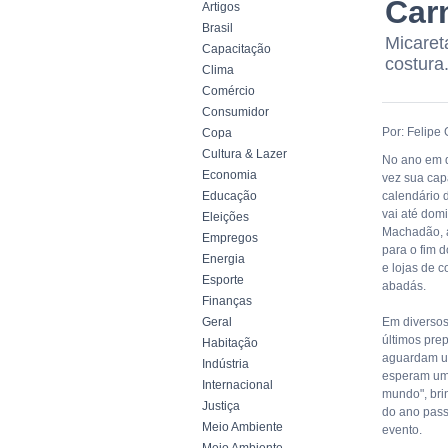
Car
Artigos
Brasil
Micaret
Capacitação
costura
Clima
Comércio
Consumidor
Por: Felipe
Copa
Cultura & Lazer
No ano em q
Economia
vez sua cap
Educação
calendário d
vai até dom
Eleições
Machadão, a
Empregos
para o fim 
Energia
e lojas de 
Esporte
abadás.
Finanças
Geral
Em diversos
últimos pre
Habitação
aguardam um
Indústria
esperam um 
Internacional
mundo", bri
Justiça
do ano pass
Meio Ambiente
evento.