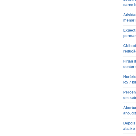
carne b
Ativida
menor 
Expect
perman
CNI co
redução
Firjan 
conter
Horári
R$ 7 bi
Percent
em set
Abertur
ano, di
Depois 
abaixo 