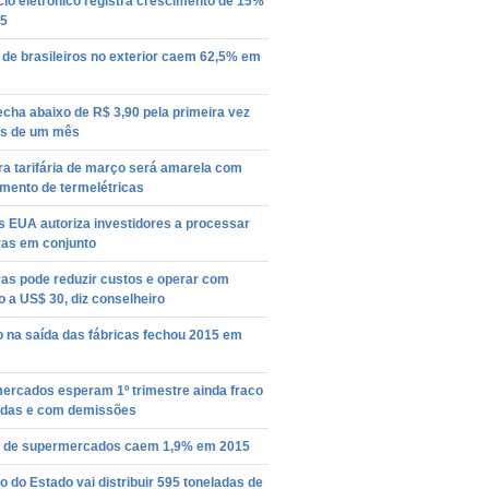
io eletrônico registra crescimento de 15%
5
de brasileiros no exterior caem 62,5% em
echa abaixo de R$ 3,90 pela primeira vez
s de um mês
a tarifária de março será amarela com
mento de termelétricas
s EUA autoriza investidores a processar
ras em conjunto
as pode reduzir custos e operar com
o a US$ 30, diz conselheiro
o na saída das fábricas fechou 2015 em
ercados esperam 1º trimestre ainda fraco
das e com demissões
 de supermercados caem 1,9% em 2015
 do Estado vai distribuir 595 toneladas de