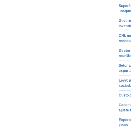
Superáv
Joaqui
Governo
investi
CNI: n
recess
Diretor
reuniã
Setor 
export
Levy: p
socieda
Custo d
Capaci
ajuste 
Export
junho