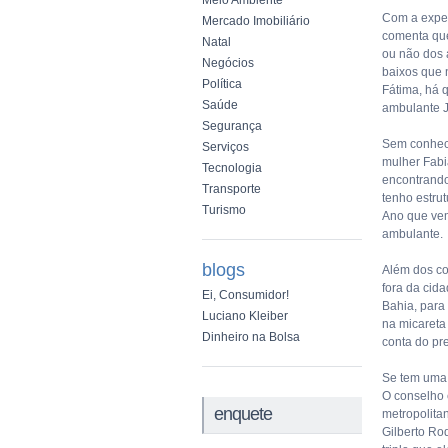
Meio Ambiente
Com a exper
Mercado Imobiliário
comenta que
Natal
ou não dos 
Negócios
baixos que 
Política
Fátima, há 
Saúde
ambulante J
Segurança
Sem conhece
Serviços
mulher Fabi
Tecnologia
encontrando
Transporte
tenho estru
Turismo
Ano que vem
ambulante.
blogs
Além dos co
fora da cid
Ei, Consumidor!
Bahia, para
Luciano Kleiber
na micareta
Dinheiro na Bolsa
conta do pr
Se tem uma 
O conselho 
enquete
metropolitan
Gilberto Ro