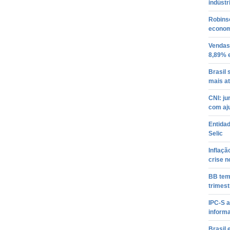
indústr
Robins
econom
Vendas
8,89% 
Brasil
mais a
CNI: j
com aju
Entidad
Selic
Inflaç
crise n
BB tem 
trimest
IPC-S a
inform
Brasil