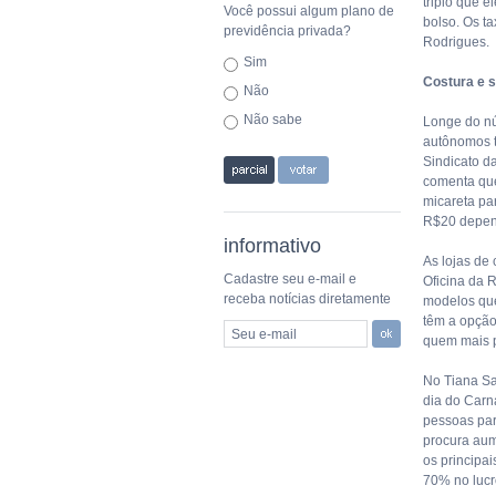
triplo que e
Você possui algum plano de
bolso. Os t
previdência privada?
Rodrigues.
Sim
Costura e s
Não
Não sabe
Longe do núc
autônomos t
Sindicato d
comenta que
micareta pa
R$20 depen
informativo
As lojas de
Cadastre seu e-mail e
Oficina da R
receba notícias diretamente
modelos que
têm a opção
Seu e-mail
quem mais p
No Tiana Sa
dia do Carn
pessoas par
procura aum
os principai
70% no lucr