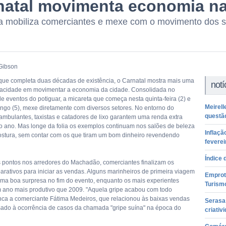
natal movimenta economia na
a mobiliza comerciantes e mexe com o movimento dos sa
.
 Gibson
ue completa duas décadas de existência, o Carnatal mostra mais uma
notí
acidade em movimentar a economia da cidade. Consolidada no
e eventos do potiguar, a micareta que começa nesta quinta-feira (2) e
Meirell
ingo (5), mexe diretamente com diversos setores. No entorno do
questão
mbulantes, taxistas e catadores de lixo garantem uma renda extra
do ano. Mas longe da folia os exemplos continuam nos salões de beleza
Inflaçã
costura, sem contar com os que tiram um bom dinheiro revendendo
feverei
Índice 
 pontos nos arredores do Machadão, comerciantes finalizam os
parativos para iniciar as vendas. Alguns marinheiros de primeira viagem
Emprotu
a boa surpresa no fim do evento, enquanto os mais experientes
Turism
ano mais produtivo que 2009. "Aquela gripe acabou com todo
nca a comerciante Fátima Medeiros, que relacionou às baixas vendas
Serasa
ado à ocorrência de casos da chamada "gripe suína" na época do
criativ