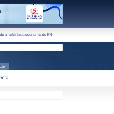
tato
ental