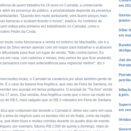
Comérc
iência de quem trabalha há 19 anos no Carnatal, a comerciante
em 201
 além da presença do público, a produtividade depende da presença
Gastos 
ambulantes. "Quando tem muito ambulante, eles fazem preços mais
janeiro
nas barracas e acabam tirando o nosso", explica. Ao contrário de
quem esteja pela primeira vez trabalhando no Carnatal, como o
Dólar f
ustino Pedro da Costa.
em mai
r muito como funcionava a venda no entorno do Machadão, ele e a
Bandeir
ana da Silva vieram apenas com um isopor para trabalhar e acabaram
desliga
 dificuldade para fixar um lugar de venda. "Não conhecíamos. Eu
tura em casa, com cadeiras e mesas, mas vamos ter que ficar andando.
Juiz do
 pensamos com mais antecedência para organizar melhor", diz o
Petrob
Petrobr
merciantes locais, o Carnatal se carateriza por atrair também gente de
petróle
ade. É o caso da baiana Ana Angêlica, que veio de Feira de Santana, na
 vender seu acarajé em terras potiguares. O acarajé da "Tia Ana" vende
Inflaçã
 há 17 anos. Das vendas, Ana Angêlica conta que o lucro sai muito em
8,84%
eço de R$ 5, mais salgado que os R$ 3 cobrados em Feira de Santana.
Superm
em ven
dica que costumam dar durante o Carnatal é: deixe seu carro em casa.
é a alma do negócio para os taxistas não só de Natal, como da região
Vendas
a, que tiram boas e muitas corridas durante os quatro dias de evento.
drigues, por exemplo, faturou R$ 2.000 de quinta a domingo, mais do
Governo