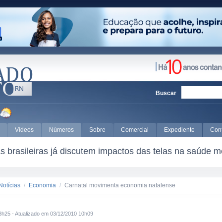
Buscar
Vídeos
Números
Sobre
Comercial
Expediente
Con
 brasileiras já discutem impactos das telas na saúde m
Notícias
/
Economia
/
Carnatal movimenta economia natalense
8h25 - Atualizado em 03/12/2010 10h09