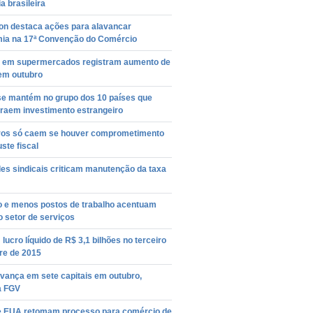
ia brasileira
on destaca ações para alavancar
ia na 17ª Convenção do Comércio
 em supermercados registram aumento de
em outubro
 se mantém no grupo dos 10 países que
traem investimento estrangeiro
uros só caem se houver comprometimento
ste fiscal
es sindicais criticam manutenção da taxa
ão e menos postos de trabalho acentuam
o setor de serviços
lucro líquido de R$ 3,1 bilhões no terceiro
re de 2015
vança em sete capitais em outubro,
a FGV
 e EUA retomam processo para comércio de