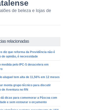
talense
lões de beleza e lojas de
cias relacionadas
es diz que reforma da Previdência não é
 de opinião, é necessidade
o medida pelo IPC-S desacelera em
ro
do aluguel tem alta de 11,56% em 12 meses
r monta grupo técnico para discutir
o de Aventura no RN
 dá dicas para comemorar a Páscoa com
idade e sem estourar o orçamento