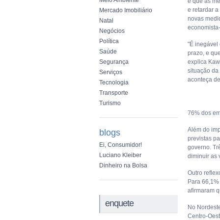
Meio Ambiente
e que as me
e retardar 
Mercado Imobiliário
novas medid
Natal
economista-
Negócios
Política
"É inegável 
Saúde
prazo, e qu
Segurança
explica Kaw
situação da
Serviços
aconteça de
Tecnologia
Transporte
Turismo
76% dos emp
Além do imp
blogs
previstas p
Ei, Consumidor!
governo. Tr
Luciano Kleiber
diminuir as
Dinheiro na Bolsa
Outro refle
Para 66,1% 
afirmaram q
enquete
No Nordeste
Centro-Oest