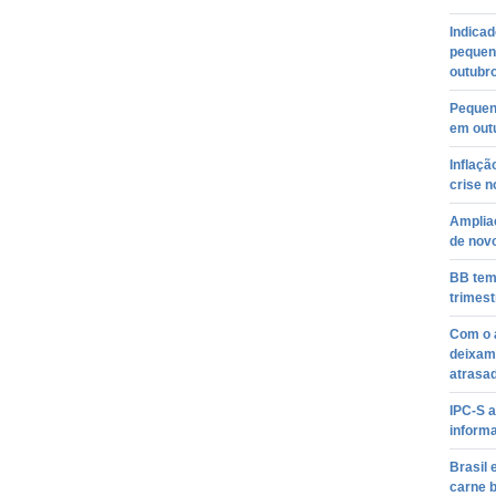
Indicad
pequen
outubr
Pequen
em out
Inflaç
crise n
Amplia
de nov
BB tem 
trimest
Com o 
deixam 
atrasad
IPC-S a
inform
Brasil
carne b