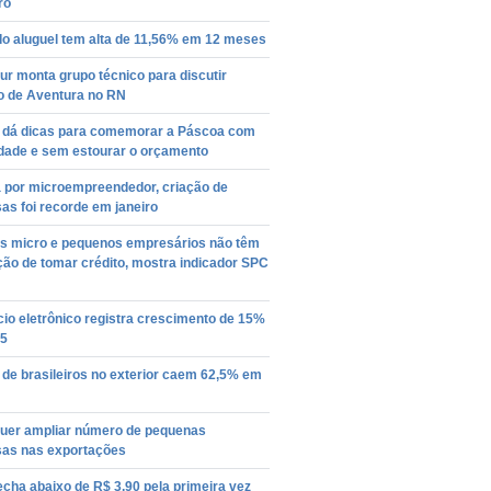
ro
do aluguel tem alta de 11,56% em 12 meses
r monta grupo técnico para discutir
o de Aventura no RN
 dá dicas para comemorar a Páscoa com
idade e sem estourar o orçamento
 por microempreendedor, criação de
s foi recorde em janeiro
s micro e pequenos empresários não têm
ção de tomar crédito, mostra indicador SPC
io eletrônico registra crescimento de 15%
5
de brasileiros no exterior caem 62,5% em
quer ampliar número de pequenas
as nas exportações
echa abaixo de R$ 3,90 pela primeira vez