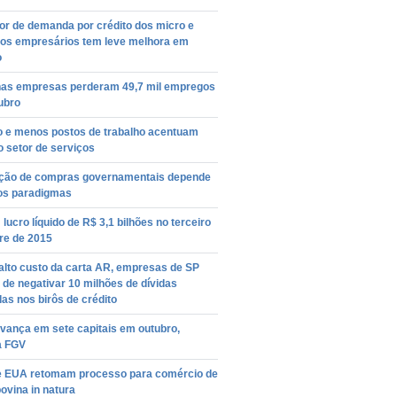
or de demanda por crédito dos micro e
os empresários tem leve melhora em
o
as empresas perderam 49,7 mil empregos
ubro
ão e menos postos de trabalho acentuam
o setor de serviços
ção de compras governamentais depende
os paradigmas
lucro líquido de R$ 3,1 bilhões no terceiro
re de 2015
alto custo da carta AR, empresas de SP
de negativar 10 milhões de dívidas
as nos birôs de crédito
vança em sete capitais em outubro,
a FGV
 e EUA retomam processo para comércio de
ovina in natura