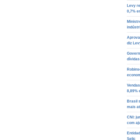
Levy r
0,7% e
Minist
indústr
Aprovaç
diz Lev
Governo
dívida
Robins
econom
Vendas
8,89% 
Brasil
mais a
CNI: j
com aju
Entidad
Selic