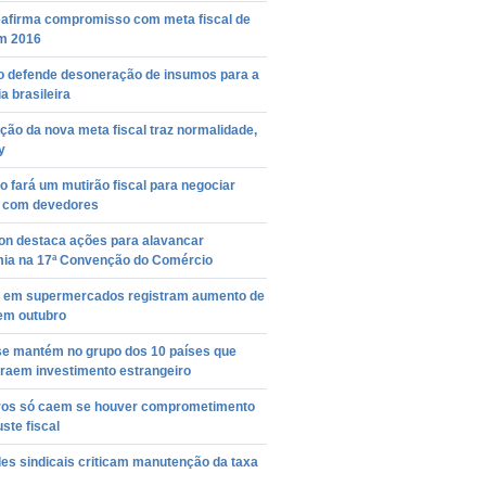
eafirma compromisso com meta fiscal de
m 2016
ro defende desoneração de insumos para a
ia brasileira
ão da nova meta fiscal traz normalidade,
y
 fará um mutirão fiscal para negociar
s com devedores
on destaca ações para alavancar
ia na 17ª Convenção do Comércio
 em supermercados registram aumento de
em outubro
 se mantém no grupo dos 10 países que
traem investimento estrangeiro
uros só caem se houver comprometimento
ste fiscal
es sindicais criticam manutenção da taxa