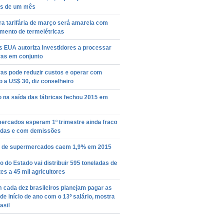
s de um mês
a tarifária de março será amarela com
mento de termelétricas
s EUA autoriza investidores a processar
ras em conjunto
as pode reduzir custos e operar com
o a US$ 30, diz conselheiro
o na saída das fábricas fechou 2015 em
ercados esperam 1º trimestre ainda fraco
das e com demissões
 de supermercados caem 1,9% em 2015
 do Estado vai distribuir 595 toneladas de
s a 45 mil agricultores
 cada dez brasileiros planejam pagar as
de início de ano com o 13º salário, mostra
asil