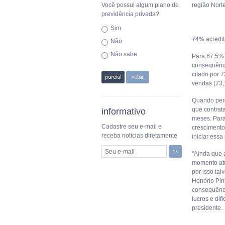
Você possui algum plano de
região Nort
previdência privada?
Sim
74% acredit
Não
Não sabe
Para 67,5% 
consequênci
citado por 
vendas (73,
Quando perg
que contrata
informativo
meses. Para
Cadastre seu e-mail e
crescimento
receba notícias diretamente
iniciar ess
Seu e-mail
"Ainda que 
momento atu
por isso tal
Honório Pin
consequênci
lucros e di
presidente.