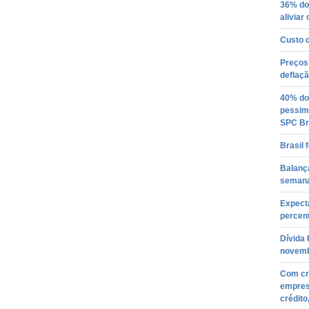
36% do
aliviar
Custo 
Preços
deflaç
40% do
pessim
SPC Br
Brasil
Balança
semana
Expect
percent
Dívida
novem
Com cr
empresá
crédito