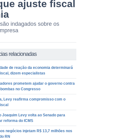
ue ajuste fiscal
ia
 são indagados sobre os
empresa
cias relacionadas
dade de reação da economia determinará
fiscal, dizem especialistas
adores prometem ajudar o governo contra
-bombas no Congresso
a, Levy reafirma compromisso com o
fiscal
o Joaquim Levy volta ao Senado para
ar reforma do ICMS
os negócios injetam R$ 13,7 milhões nos
 do RN