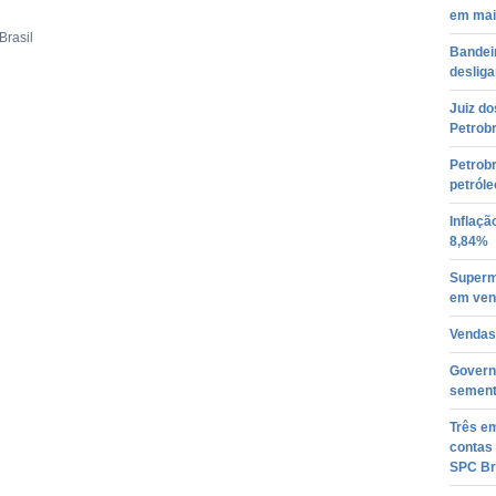
em mai
Brasil
Bandeir
desliga
Juiz do
Petrob
Petrobr
petróle
Inflaçã
8,84%
Superm
em ven
Vendas
Governo
semente
Três em
contas 
SPC Br