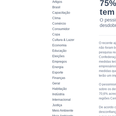
75%
Artigos
Brasil
tem
Capacitação
Clima
O pessi
Comércio
desdobr
Consumidor
Copa
Cultura & Lazer
O recente a
Economia
não foram b
Educação
pesquisa re
Eleições
Confederaçã
Empregos
medidas ter
empresários
Energia
medidas que
Esporte
terão um im
Finanças
Geral
O pessimism
Habitação
sobre os de
70,6% acred
Indústria
regiões Cen
Internacional
Justiça
De acordo co
Meio Ambiente
desconfianç