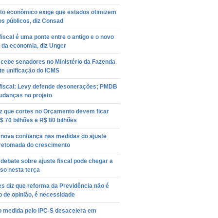
o econômico exige que estados otimizem
s públicos, diz Consad
fiscal é uma ponte entre o antigo e o novo
 da economia, diz Unger
ecebe senadores no Ministério da Fazenda
te unificação do ICMS
 fiscal: Levy defende desonerações; PMDB
udanças no projeto
iz que cortes no Orçamento devem ficar
$ 70 bilhões e R$ 80 bilhões
enova confiança nas medidas do ajuste
 retomada do crescimento
debate sobre ajuste fiscal pode chegar a
so nesta terça
es diz que reforma da Previdência não é
 de opinião, é necessidade
o medida pelo IPC-S desacelera em