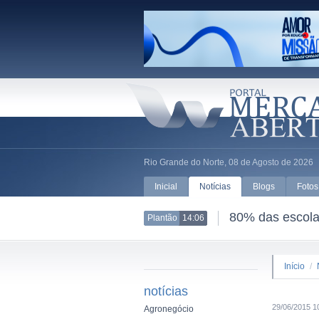
Rio Grande do Norte, 08 de Agosto de 2026
Inicial
Notícias
Blogs
Fotos
80% das escolas
Plantão
14:06
Início
/
notícias
29/06/2015 1
Agronegócio