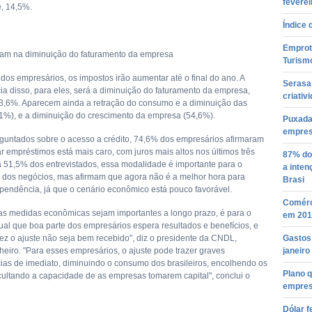
feverei
e, 14,5%.
Índice 
Emprotu
am na diminuição do faturamento da empresa
Turism
dos empresários, os impostos irão aumentar até o final do ano. A
Serasa
a disso, para eles, será a diminuição do faturamento da empresa,
criativ
73,6%. Aparecem ainda a retração do consumo e a diminuição das
1%), e a diminuição do crescimento da empresa (54,6%).
Puxada
empresa
untados sobre o acesso a crédito, 74,6% dos empresários afirmaram
r empréstimos está mais caro, com juros mais altos nos últimos três
87% do
 51,5% dos entrevistados, essa modalidade é importante para o
a inten
 dos negócios, mas afirmam que agora não é a melhor hora para
Brasi
a pendência, já que o cenário econômico está pouco favorável.
Comérc
as medidas econômicas sejam importantes a longo prazo, é para o
em 201
al que boa parte dos empresários espera resultados e benefícios, e
vez o ajuste não seja bem recebido", diz o presidente da CNDL,
Gastos 
heiro. "Para esses empresários, o ajuste pode trazer graves
janeiro
as de imediato, diminuindo o consumo dos brasileiros, encolhendo os
Plano 
ficultando a capacidade de as empresas tomarem capital", conclui o
empres
Dólar f