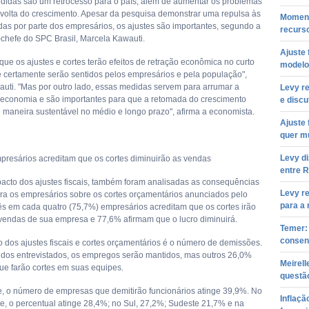
didas são um retrocesso para o país, além de aumentar os problemas
a volta do crescimento. Apesar da pesquisa demonstrar uma repulsa às
Moment
as por parte dos empresários, os ajustes são importantes, segundo a
recurso
chefe do SPC Brasil, Marcela Kawauti.
Ajuste 
que os ajustes e cortes terão efeitos de retração econômica no curto
modelo
e certamente serão sentidos pelos empresários e pela população",
auti. "Mas por outro lado, essas medidas servem para arrumar a
Levy r
 economia e são importantes para que a retomada do crescimento
e discu
 maneira sustentável no médio e longo prazo", afirma a economista.
Ajuste
quer m
Levy d
resários acreditam que os cortes diminuirão as vendas
entre R
acto dos ajustes fiscais, também foram analisadas as consequências
Levy r
ara os empresários sobre os cortes orçamentários anunciados pelo
para a
ês em cada quatro (75,7%) empresários acreditam que os cortes irão
 vendas de sua empresa e 77,6% afirmam que o lucro diminuirá.
Temer: 
consen
xo dos ajustes fiscais e cortes orçamentários é o número de demissões.
dos entrevistados, os empregos serão mantidos, mas outros 26,0%
Meirell
ue farão cortes em suas equipes.
questão
, o número de empresas que demitirão funcionários atinge 39,9%. No
Inflaçã
e, o percentual atinge 28,4%; no Sul, 27,2%; Sudeste 21,7% e na