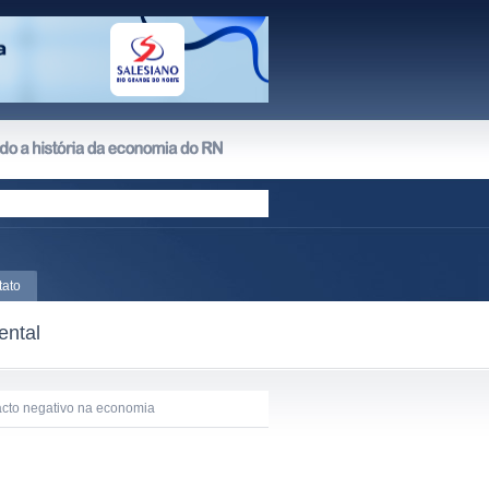
tato
ental
acto negativo na economia