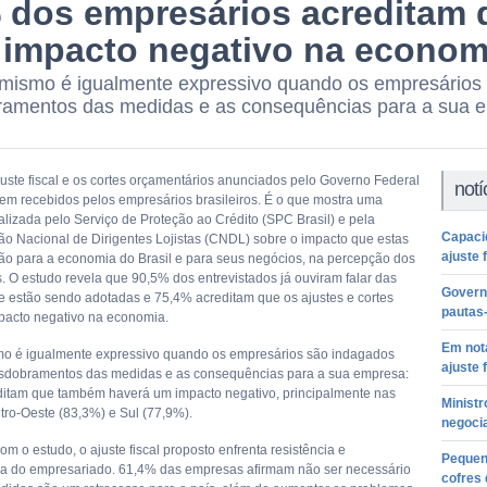
 dos empresários acreditam q
 impacto negativo na econom
mismo é igualmente expressivo quando os empresários
amentos das medidas e as consequências para a sua 
juste fiscal e os cortes orçamentários anunciados pelo Governo Federal
notí
em recebidos pelos empresários brasileiros. É o que mostra uma
alizada pelo Serviço de Proteção ao Crédito (SPC Brasil) e pela
Capaci
o Nacional de Dirigentes Lojistas (CNDL) sobre o impacto que estas
ajuste 
ão para a economia do Brasil e para seus negócios, na percepção dos
. O estudo revela que 90,5% dos entrevistados já ouviram falar das
Govern
 estão sendo adotadas e 75,4% acreditam que os ajustes e cortes
pautas
pacto negativo na economia.
Em not
o é igualmente expressivo quando os empresários são indagados
ajuste 
sdobramentos das medidas e as consequências para a sua empresa:
itam que também haverá um impacto negativo, principalmente nas
Ministr
tro-Oeste (83,3%) e Sul (77,9%).
negoci
m o estudo, o ajuste fiscal proposto enfrenta resistência e
Pequen
a do empresariado. 61,4% das empresas afirmam não ser necessário
cofres