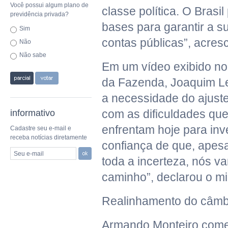
Você possui algum plano de
classe política. O Brasil
previdência privada?
bases para garantir a s
Sim
contas públicas”, acres
Não
Não sabe
Em um vídeo exibido no 
da Fazenda, Joaquim L
a necessidade do ajuste
com as dificuldades qu
informativo
enfrentam hoje para inv
Cadastre seu e-mail e
receba notícias diretamente
confiança de que, apesa
Seu e-mail
toda a incerteza, nós v
caminho”, declarou o mi
Realinhamento do câmb
Armando Monteiro comen