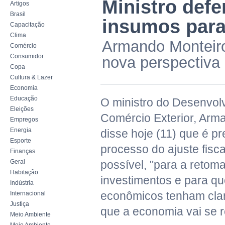
Ministro def
Artigos
Brasil
insumos para 
Capacitação
Clima
Armando Monteiro
Comércio
Consumidor
nova perspectiva p
Copa
Cultura & Lazer
Economia
Educação
O ministro do Desenvolv
Eleições
Comércio Exterior, Arm
Empregos
Energia
disse hoje (11) que é p
Esporte
processo do ajuste fisca
Finanças
Geral
possível, "para a retom
Habitação
investimentos e para q
Indústria
econômicos tenham cla
Internacional
Justiça
que a economia vai se re
Meio Ambiente