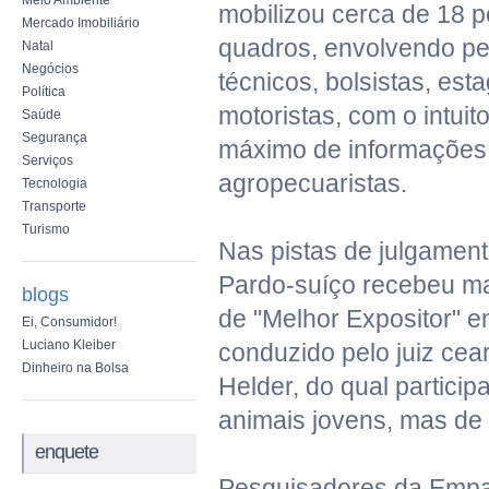
Meio Ambiente
mobilizou cerca de 18 
Mercado Imobiliário
quadros, envolvendo pe
Natal
Negócios
técnicos, bolsistas, est
Política
motoristas, com o intuito
Saúde
Segurança
máximo de informações
Serviços
agropecuaristas.
Tecnologia
Transporte
Turismo
Nas pistas de julgamen
Pardo-suíço recebeu mai
blogs
de "Melhor Expositor" 
Ei, Consumidor!
Luciano Kleiber
conduzido pelo juiz cea
Dinheiro na Bolsa
Helder, do qual partici
animais jovens, mas de a
enquete
Pesquisadores da Empa