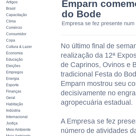
Emparn comemor
Artigos
Brasil
do Bode
Capacitação
Clima
Empresa se fez presente num 
Comércio
Consumidor
Copa
No último final de sema
Cultura & Lazer
Economia
realização da 12ª Expo
Educação
de Caprinos, Ovinos e 
Eleições
Empregos
tradicional Festa do Bo
Energia
Emparn mostrou seu co
Esporte
decisivamente no engr
Finanças
Geral
agropecuária estadual.
Habitação
Indústria
Internacional
A Empresa se fez pres
Justiça
número de atividades d
Meio Ambiente