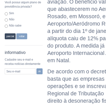
aviação. O benefício v
Você possui algum plano de
previdência privada?
que abastecerem no Aer
Sim
Rosado, em Mossoró, e
Não
Aeroporto/Aeródromo Ru
Não sabe
a partir do dia 1º de jan
alíquota caiu de 12% pa
do produto. A medida já 
Aeroporto Internacional
informativo
em Natal.
Cadastre seu e-mail e
receba notícias diretamente
De acordo com o decret
Seu e-mail
basta que as empresas 
operações e se inscre
Regional de Tributação
direito à desoneração fi