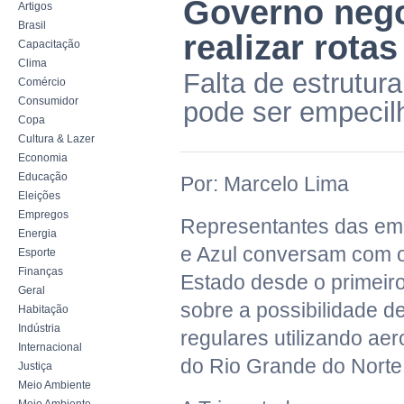
Governo nego
Artigos
Brasil
realizar rotas
Capacitação
Clima
Falta de estrutur
Comércio
Consumidor
pode ser empecil
Copa
Cultura & Lazer
Economia
Educação
Por: Marcelo Lima
Eleições
Empregos
Representantes das em
Energia
e Azul conversam com 
Esporte
Finanças
Estado desde o primeir
Geral
sobre a possibilidade de
Habitação
Indústria
regulares utilizando aer
Internacional
do Rio Grande do Norte
Justiça
Meio Ambiente