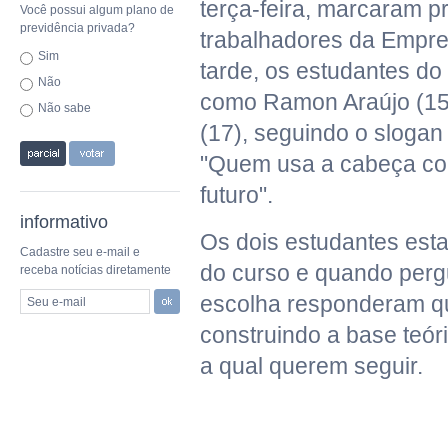
terça-feira, marcaram 
Você possui algum plano de
previdência privada?
trabalhadores da Empr
Sim
tarde, os estudantes do
Não
como Ramon Araújo (15)
Não sabe
(17), seguindo o slogan
"Quem usa a cabeça cor
futuro".
informativo
Os dois estudantes est
Cadastre seu e-mail e
do curso e quando perg
receba notícias diretamente
escolha responderam q
Seu e-mail
construindo a base teóri
a qual querem seguir.