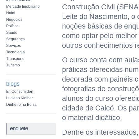
Meio Ambiente
Construção Civil (SENAI
Mercado Imobiliário
Natal
Leite do Nascimento, o 
Negócios
noções básicas de enq
Política
Saúde
como optar pelo melhor 
Segurança
outros conhecimentos r
Serviços
Tecnologia
O curso conta com aula
Transporte
Turismo
práticas oferecidas nu
decorada com painéis 
blogs
fotografias de construçõ
Ei, Consumidor!
alunos do curso oferec
Luciano Kleiber
Dinheiro na Bolsa
cidade de Caicó. Os pa
o material didático.
enquete
Dentre os interessados