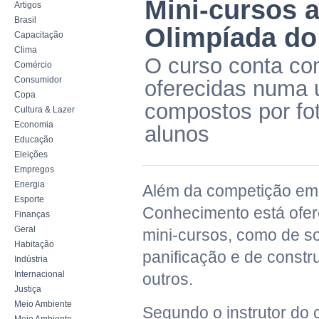
Mini-cursos 
Artigos
Brasil
Olimpíada d
Capacitação
Clima
O curso conta com
Comércio
Consumidor
oferecidas numa 
Copa
compostos por fot
Cultura & Lazer
Economia
alunos
Educação
Eleições
Empregos
Energia
Além da competição em 
Esporte
Conhecimento está ofer
Finanças
Geral
mini-cursos, como de s
Habitação
panificação e de constru
Indústria
Internacional
outros.
Justiça
Meio Ambiente
Segundo o instrutor do 