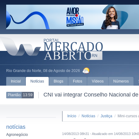
Rio Grande do Norte, 08 de Agosto de 2026
Inicial
Notícias
Blogs
Fotos
Vídeos
Números
CNI vai integrar Conselho Nacional de
Plantão
13:59
Início
/
Notícias
/
Justiça
/
Mini-cursos
notícias
14/08/2013 08h31 - Atualizado em 14/08/2013 10h
Agronegócio